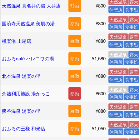
天然温泉
露天
天然温泉 真名井の湯 大井店
¥800
移動
休憩所
食事処
天然温泉
露天
国済寺天然温泉 美肌の湯
¥800
移動
休憩所
食事処
天然温泉
露天
極楽湯 上尾店
¥880
移動
休憩所
食事処
天然温泉
露天
おふろcafé ハレニワの湯
¥1,580
移動
休憩所
食事処
天然温泉
露天
北本温泉 湯楽の里
¥880
移動
休憩所
食事処
天然温泉
露天
余熱利用施設 湯かっこ
¥600
移動
休憩所
食事処
天然温泉
露天
熊谷温泉 湯楽の里
¥880
移動
休憩所
食事処
天然温泉
露天
おふろの王様 和光店
¥1,050
移動
休憩所
食事処