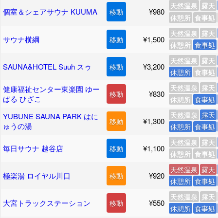
天然温泉
露天
個室＆シェアサウナ KUUMA
¥980
移動
休憩所
食事処
天然温泉
露天
サウナ横綱
¥1,500
移動
休憩所
食事処
天然温泉
露天
SAUNA&HOTEL Suuh スゥ
¥3,200
移動
休憩所
食事処
天然温泉
露天
健康福祉センター東楽園 ゆー
¥830
移動
ぱる ひざこ
休憩所
食事処
天然温泉
露天
YUBUNE SAUNA PARK はに
¥1,300
移動
ゅうの湯
休憩所
食事処
天然温泉
露天
毎日サウナ 越谷店
¥1,100
移動
休憩所
食事処
天然温泉
露天
極楽湯 ロイヤル川口
¥920
移動
休憩所
食事処
天然温泉
露天
大宮トラックステーション
¥550
移動
休憩所
食事処