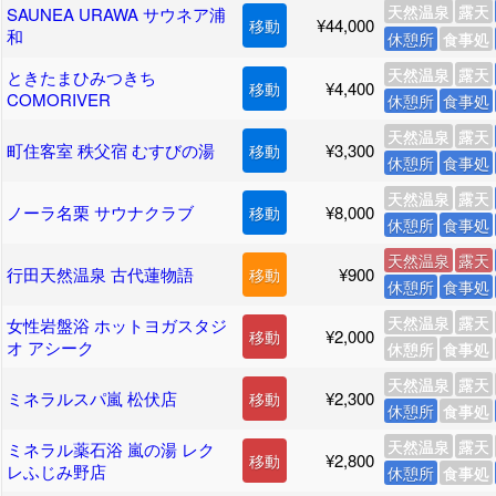
天然温泉
露天
SAUNEA URAWA サウネア浦
¥44,000
移動
和
休憩所
食事処
天然温泉
露天
ときたまひみつきち
¥4,400
移動
COMORIVER
休憩所
食事処
天然温泉
露天
町住客室 秩父宿 むすびの湯
¥3,300
移動
休憩所
食事処
天然温泉
露天
ノーラ名栗 サウナクラブ
¥8,000
移動
休憩所
食事処
天然温泉
露天
行田天然温泉 古代蓮物語
¥900
移動
休憩所
食事処
天然温泉
露天
女性岩盤浴 ホットヨガスタジ
¥2,000
移動
オ アシーク
休憩所
食事処
天然温泉
露天
ミネラルスパ嵐 松伏店
¥2,300
移動
休憩所
食事処
天然温泉
露天
ミネラル薬石浴 嵐の湯 レク
¥2,800
移動
レふじみ野店
休憩所
食事処