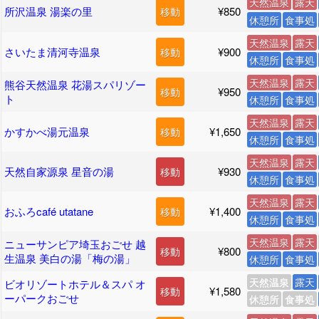
天然温泉
露天
所沢温泉 湯楽の里
¥850
移動
休憩所
食事処
天然温泉
露天
さいたま清河寺温泉
¥900
移動
休憩所
食事処
天然温泉
露天
熊谷天然温泉 花湯スパリゾー
¥950
移動
ト
休憩所
食事処
天然温泉
露天
かすかべ湯元温泉
¥1,650
移動
休憩所
食事処
天然温泉
露天
天然自家源泉 星音の湯
¥930
移動
休憩所
食事処
天然温泉
露天
おふろcafé utatane
¥1,400
移動
休憩所
食事処
天然温泉
露天
ニューサンピア埼玉おごせ 越
¥800
移動
生温泉 美白の湯「梅の湯」
休憩所
食事処
天然温泉
露天
ビオリゾートホテル＆スパ オ
¥1,580
移動
ーパークおごせ
休憩所
食事処