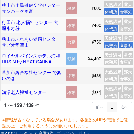
天然温泉
露天
狭山市市民健康文化センター
¥600
移動
サンパーク奥富
休憩所
食事処
天然温泉
露天
行田市 老人福祉センター 大
¥400
移動
堰永寿荘
休憩所
食事処
天然温泉
露天
狭山市ふれあい健康センター
¥750
移動
サピオ稲荷山
休憩所
食事処
天然温泉
露天
ロイヤルパインズホテル浦和
¥4,400
移動
UUSIN by NEXT SAUNA
休憩所
食事処
天然温泉
露天
草加市総合福祉センター であ
無料
移動
いの森
休憩所
食事処
天然温泉
露天
溝沼老人福祉センター
無料
移動
休憩所
食事処
1
〜
129
/
129
件
前へ
1
次へ
※情報が古くなっている場合があります。各施設のHPや電話でご確
認の上、ご利用するようにお願いいたします。
© 2018-2026 ゆる～と
利用規約・プライバシーポリシー