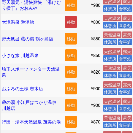
天然温泉
露天
野天湯元・湯快爽快 『湯けむ
¥980
移動
り横丁』おおみや
休憩所
食事処
天然温泉
露天
大滝温泉 遊湯館
¥800
移動
休憩所
食事処
天然温泉
露天
野天風呂 蔵の湯 鶴ヶ島店
¥850
移動
休憩所
食事処
天然温泉
露天
小さな旅 川越温泉
¥850
移動
休憩所
食事処
天然温泉
露天
埼玉スポーツセンター天然温
¥820
移動
泉
休憩所
食事処
天然温泉
露天
おふろの王様 志木店
¥900
移動
休憩所
食事処
天然温泉
露天
蔵の湯 小江戸はつかり温泉
¥900
移動
川越店
休憩所
食事処
天然温泉
露天
行田・湯本天然温泉 茂美の湯
¥870
移動
休憩所
食事処