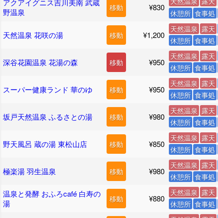
天然温泉
露天
アクアイグニス吉川美南 武蔵
¥830
移動
野温泉
休憩所
食事処
天然温泉
露天
天然温泉 花咲の湯
¥1,200
移動
休憩所
食事処
天然温泉
露天
深谷花園温泉 花湯の森
¥950
移動
休憩所
食事処
天然温泉
露天
スーパー健康ランド 華のゆ
¥950
移動
休憩所
食事処
天然温泉
露天
坂戸天然温泉 ふるさとの湯
¥980
移動
休憩所
食事処
天然温泉
露天
野天風呂 蔵の湯 東松山店
¥850
移動
休憩所
食事処
天然温泉
露天
極楽湯 羽生温泉
¥980
移動
休憩所
食事処
天然温泉
露天
温泉と発酵 おふろcafé 白寿の
¥880
移動
湯
休憩所
食事処