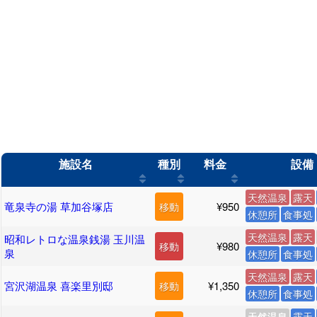
施設名
種別
料金
設備
天然温泉
露天
竜泉寺の湯 草加谷塚店
¥950
移動
休憩所
食事処
天然温泉
露天
昭和レトロな温泉銭湯 玉川温
¥980
移動
泉
休憩所
食事処
天然温泉
露天
宮沢湖温泉 喜楽里別邸
¥1,350
移動
休憩所
食事処
天然温泉
露天