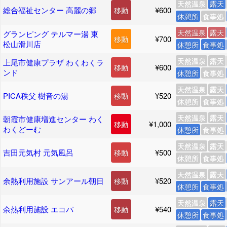
天然温泉
露天
総合福祉センター 高麗の郷
¥600
移動
休憩所
食事処
天然温泉
露天
グランピング テルマー湯 東
¥700
移動
松山滑川店
休憩所
食事処
天然温泉
露天
上尾市健康プラザ わくわくラ
¥600
移動
ンド
休憩所
食事処
天然温泉
露天
PICA秩父 樹音の湯
¥520
移動
休憩所
食事処
天然温泉
露天
朝霞市健康増進センター わく
¥1,000
移動
わくどーむ
休憩所
食事処
天然温泉
露天
吉田元気村 元気風呂
¥500
移動
休憩所
食事処
天然温泉
露天
余熱利用施設 サンアール朝日
¥520
移動
休憩所
食事処
天然温泉
露天
余熱利用施設 エコパ
¥540
移動
休憩所
食事処