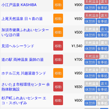
天然温泉
露天
小江戸温泉 KASHIBA
¥900
移動
休憩所
食事処
天然温泉
露天
上尾天然温泉 日々喜の湯
¥930
移動
休憩所
食事処
天然温泉
露天
加須市健康ふれあいセンター
¥500
移動
いなほの湯
休憩所
食事処
天然温泉
露天
見沼ヘルシーランド
¥1,540
移動
休憩所
食事処
天然温泉
露天
道の駅 両神温泉 薬師の湯
¥700
移動
休憩所
食事処
天然温泉
露天
ホテル三光 川越湯遊ランド
¥950
移動
休憩所
食事処
天然温泉
露天
さいたま市桜環境センター 余
¥830
移動
熱体験施設
休憩所
食事処
天然温泉
露天
杉戸町ふれあいセンター エ
¥600
移動
コ・スポいずみ
休憩所
食事処