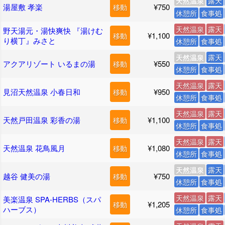
天然温泉
露天
湯屋敷 孝楽
¥750
移動
休憩所
食事処
天然温泉
露天
野天湯元・湯快爽快 『湯けむ
¥1,100
移動
り横丁』みさと
休憩所
食事処
天然温泉
露天
アクアリゾート いるまの湯
¥550
移動
休憩所
食事処
天然温泉
露天
見沼天然温泉 小春日和
¥950
移動
休憩所
食事処
天然温泉
露天
天然戸田温泉 彩香の湯
¥1,100
移動
休憩所
食事処
天然温泉
露天
天然温泉 花鳥風月
¥1,080
移動
休憩所
食事処
天然温泉
露天
越谷 健美の湯
¥750
移動
休憩所
食事処
天然温泉
露天
美楽温泉 SPA-HERBS（スパ
¥1,205
移動
ハーブス）
休憩所
食事処