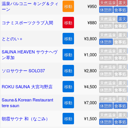
天然温泉
露天
温泉バルコニー キング＆クィ
¥950
移動
ーン
休憩所
食事処
天然温泉
露天
コナミスポーツクラブ入間
¥880
移動
休憩所
食事処
天然温泉
露天
ととのい＋
¥3,800
移動
休憩所
食事処
天然温泉
露天
SAUNA HEAVEN サウナヘヴ
¥1,000
移動
ン草加
休憩所
食事処
天然温泉
露天
ソロサウナー SOLO37
¥2,800
移動
休憩所
食事処
天然温泉
露天
ROKU SAUNA 大宮与野店
¥4,500
移動
休憩所
食事処
天然温泉
露天
Sauna＆Korean Restaurant
¥7,000
移動
tere saun
休憩所
食事処
天然温泉
露天
朝霞サウナ 和（なごみ）
¥1,500
移動
休憩所
食事処