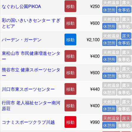
天然温泉
露天
なぐわし公園PiKOA
¥250
移動
休憩所
食事処
天然温泉
露天
彩の国いきいきセンター すぎ
¥600
移動
とピア
休憩所
食事処
天然温泉
露天
バーデン・ガーデン
¥2,100
移動
休憩所
食事処
天然温泉
露天
東松山市 市民健康増進センタ
¥400
移動
ー
休憩所
食事処
天然温泉
露天
熊谷市立 健康スポーツセンタ
¥600
移動
ー
休憩所
食事処
天然温泉
露天
川口市東スポーツセンター
¥440
移動
休憩所
食事処
天然温泉
露天
行田市 老人福祉センター南河
¥400
移動
原荘
休憩所
食事処
天然温泉
露天
コナミスポーツクラブ川越
¥990
移動
休憩所
食事処