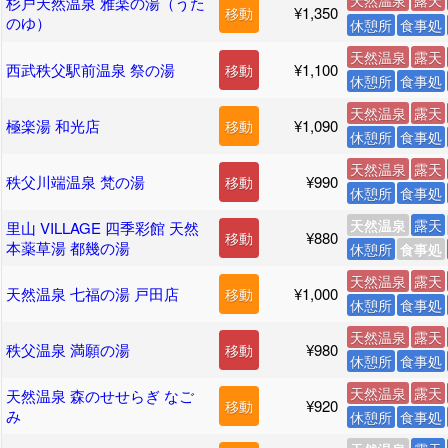
天然温泉
露天
杉戸天然温泉 雅楽の湯（うた
¥1,350
移動
のゆ）
休憩所
食事処
天然温泉
露天
西武秩父駅前温泉 祭の湯
¥1,100
移動
休憩所
食事処
天然温泉
露天
極楽湯 和光店
¥1,090
移動
休憩所
食事処
天然温泉
露天
秩父川端温泉 梵の湯
¥990
移動
休憩所
食事処
天然温泉
露天
里山 VILLAGE 四季彩館 天然
¥880
移動
本薬草湯 都幾の湯
休憩所
食事処
天然温泉
露天
天然温泉 七福の湯 戸田店
¥1,000
移動
休憩所
食事処
天然温泉
露天
秩父温泉 満願の湯
¥980
移動
休憩所
食事処
天然温泉
露天
天然温泉 森のせせらぎ なご
¥920
移動
み
休憩所
食事処