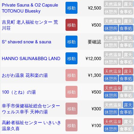
天然温泉
露天
Private Sauna & O2 Capsule
¥2,500
移動
TOTONOU Bluesky
休憩所
食事処
天然温泉
露天
吉見町 老人福祉センター 荒
¥500
移動
川荘
休憩所
食事処
天然温泉
露天
S° shaved snow & sauna
要確認
移動
休憩所
食事処
天然温泉
露天
HANNO SAUNA&BBQ LAND
¥12,000
移動
休憩所
食事処
天然温泉
露天
おがわ温泉 花和楽の湯
¥1,300
移動
休憩所
食事処
天然温泉
露天
100（とね）の湯
¥500
移動
休憩所
食事処
天然温泉
露天
幸手市保健福祉総合センター
¥300
移動
ウェルス幸手 天神の湯
休憩所
食事処
天然温泉
露天
高齢者福祉センター いきいき
¥100
移動
温泉久喜
休憩所
食事処