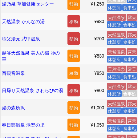
湯乃泉 草加健康センター
¥1,250
移動
休憩所
食事処
天然温泉
露天
天然温泉 かんなの湯
¥980
移動
休憩所
食事処
天然温泉
露天
秩父湯元 武甲温泉
¥700
移動
休憩所
食事処
天然温泉
露天
越谷天然温泉 美人の湯 ゆの
¥830
移動
華
休憩所
食事処
天然温泉
露天
百観音温泉
¥850
移動
休憩所
食事処
天然温泉
露天
日帰り天然温泉 さわらびの湯
¥800
移動
休憩所
食事処
天然温泉
露天
湯の森所沢
¥1,000
移動
休憩所
食事処
天然温泉
露天
春日部温泉 湯楽の里
¥1,050
移動
休憩所
食事処