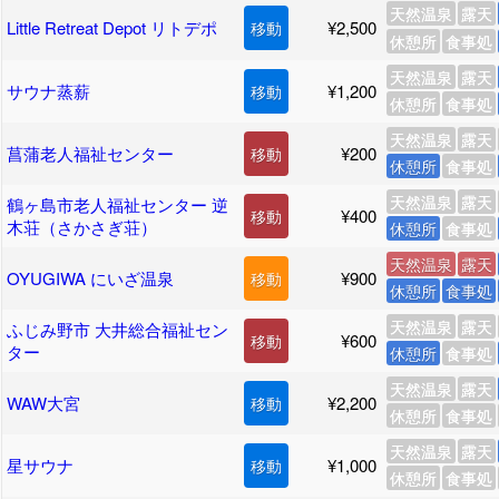
天然温泉
露天
Little Retreat Depot リトデポ
¥2,500
移動
休憩所
食事処
天然温泉
露天
サウナ蒸薪
¥1,200
移動
休憩所
食事処
天然温泉
露天
菖蒲老人福祉センター
¥200
移動
休憩所
食事処
天然温泉
露天
鶴ヶ島市老人福祉センター 逆
¥400
移動
木荘（さかさぎ荘）
休憩所
食事処
天然温泉
露天
OYUGIWA にいざ温泉
¥900
移動
休憩所
食事処
天然温泉
露天
ふじみ野市 大井総合福祉セン
¥600
移動
ター
休憩所
食事処
天然温泉
露天
WAW大宮
¥2,200
移動
休憩所
食事処
天然温泉
露天
星サウナ
¥1,000
移動
休憩所
食事処