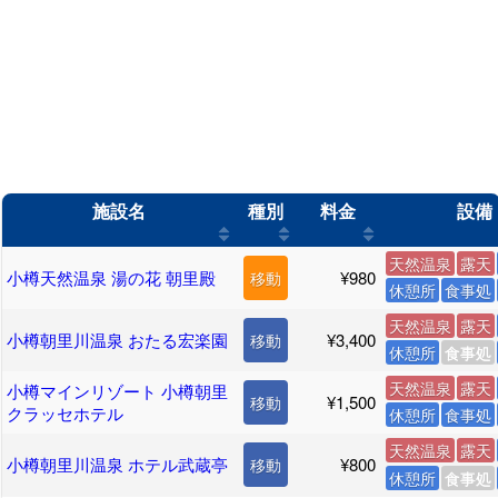
施設名
種別
料金
設備
天然温泉
露天
小樽天然温泉 湯の花 朝里殿
¥980
移動
休憩所
食事処
天然温泉
露天
小樽朝里川温泉 おたる宏楽園
¥3,400
移動
休憩所
食事処
天然温泉
露天
小樽マインリゾート 小樽朝里
¥1,500
移動
クラッセホテル
休憩所
食事処
天然温泉
露天
小樽朝里川温泉 ホテル武蔵亭
¥800
移動
休憩所
食事処