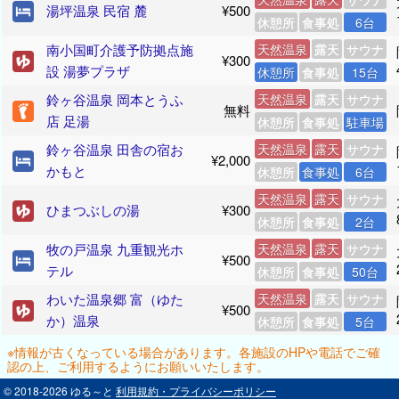
湯坪温泉 民宿 麓
¥500
休憩所
食事処
6台
南小国町介護予防拠点施
天然温泉
露天
サウナ
¥300
設 湯夢プラザ
休憩所
食事処
15台
鈴ヶ谷温泉 岡本とうふ
天然温泉
露天
サウナ
無料
店 足湯
休憩所
食事処
駐車場
鈴ヶ谷温泉 田舎の宿お
天然温泉
露天
サウナ
¥2,000
かもと
休憩所
食事処
6台
天然温泉
露天
サウナ
ひまつぶしの湯
¥300
休憩所
食事処
2台
牧の戸温泉 九重観光ホ
天然温泉
露天
サウナ
¥500
テル
休憩所
食事処
50台
わいた温泉郷 富（ゆた
天然温泉
露天
サウナ
¥500
か）温泉
休憩所
食事処
5台
※情報が古くなっている場合があります。各施設のHPや電話でご確
認の上、ご利用するようにお願いいたします。
© 2018-2026 ゆる～と
利用規約・プライバシーポリシー