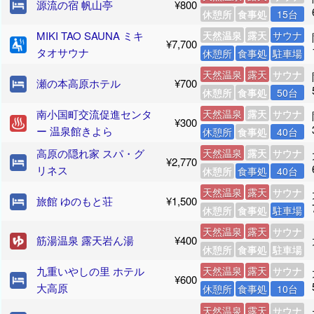
源流の宿 帆山亭
¥800
休憩所
食事処
15台
MIKI TAO SAUNA ミキ
天然温泉
露天
サウナ
¥7,700
タオサウナ
休憩所
食事処
駐車場
天然温泉
露天
サウナ
瀬の本高原ホテル
¥700
休憩所
食事処
50台
南小国町交流促進センタ
天然温泉
露天
サウナ
¥300
ー 温泉館きよら
休憩所
食事処
40台
高原の隠れ家 スパ・グ
天然温泉
露天
サウナ
¥2,770
リネス
休憩所
食事処
40台
天然温泉
露天
サウナ
旅館 ゆのもと荘
¥1,500
休憩所
食事処
駐車場
天然温泉
露天
サウナ
筋湯温泉 露天岩ん湯
¥400
休憩所
食事処
駐車場
九重いやしの里 ホテル
天然温泉
露天
サウナ
¥600
大高原
休憩所
食事処
10台
天然温泉
露天
サウナ