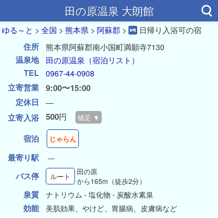
田の原温泉 大朗館
ゆる～と
>
全国
>
熊本県
>
阿蘇郡
>
日帰り入浴可の宿
住所
熊本県阿蘇郡南小国町満願寺7130
温泉地
田の原温泉
（宿泊リスト）
TEL
0967-44-0908
立寄営業
9:00〜15:00
定休日
―
500
円
立寄入浴
補足 ▼
宿泊
じゃらん
最寄り駅
―
田の原
バス停
ルート
から165m（徒歩2分）
泉質
ナトリウム - 塩化物 - 炭酸水素泉
効能
美肌効果、やけど、胃腸病、皮膚病など