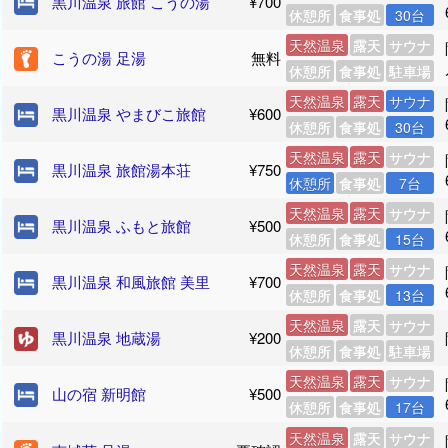
黒川温泉 旅館 こうの湯
¥700
休憩所
食事処
30台
天然温泉
露天
サウナ
こうの湯 足湯
無料
休憩所
食事処
駐車場
天然温泉
露天
サウナ
黒川温泉 やまびこ旅館
¥600
休憩所
食事処
30台
天然温泉
露天
サウナ
黒川温泉 旅館湯本荘
¥750
休憩所
食事処
7台
天然温泉
露天
サウナ
黒川温泉 ふもと旅館
¥500
休憩所
食事処
15台
天然温泉
露天
サウナ
黒川温泉 和風旅館 美里
¥700
休憩所
食事処
13台
天然温泉
露天
サウナ
黒川温泉 地蔵湯
¥200
休憩所
食事処
駐車場
天然温泉
露天
サウナ
山の宿 新明館
¥500
休憩所
食事処
17台
天然温泉
露天
サウナ