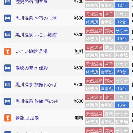
歴史の宿 御客屋
¥700
休憩所
食事処
12台
天然温泉
露天
サウナ
黒川温泉 お宿のし湯
¥600
休憩所
食事処
12台
天然温泉
露天
サウナ
黒川温泉 いこい旅館
¥800
休憩所
食事処
15台
天然温泉
露天
サウナ
いこい旅館 足湯
無料
休憩所
食事処
駐車場
天然温泉
露天
サウナ
湯峡の響き 優彩
¥600
休憩所
食事処
50台
天然温泉
露天
サウナ
黒川温泉 旅館わかば
¥700
休憩所
食事処
15台
天然温泉
露天
サウナ
黒川温泉 旅館 壱の井
¥600
休憩所
食事処
16台
天然温泉
露天
サウナ
夢龍胆 足湯
無料
休憩所
食事処
駐車場
天然温泉
露天
サウナ