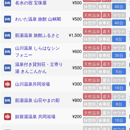
名水の宿 宝珠屋
¥500
休憩所
食事処
40台
天然温泉
露天
サウナ
わいた温泉 旅館 山林閣
¥500
休憩所
食事処
40台
天然温泉
露天
サウナ
筋湯温泉 旅館ふるさと
¥1,500
休憩所
食事処
6台
山川温泉 しらはなシン
天然温泉
露天
サウナ
¥600
フォニー
休憩所
食事処
30台
温泉付き貸別荘・立寄り
天然温泉
露天
サウナ
¥500
湯 きんこんかん
休憩所
食事処
5台
天然温泉
露天
サウナ
山川温泉共同浴場
¥300
休憩所
食事処
10台
天然温泉
露天
サウナ
筋湯温泉 山荘やまの彩
¥800
休憩所
食事処
8台
天然温泉
露天
サウナ
奴留湯温泉 共同浴場
¥200
休憩所
食事処
10台
天然温泉
露天
サウナ