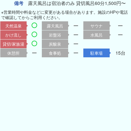
備考
露天風呂は宿泊者のみ 貸切風呂60分1,500円〜
※営業時間や料金などに変更がある場合があります。施設のHPや電話
で確認してからご利用ください。
天然温泉
露天風呂
サウナ
かけ流し
岩盤浴
水風呂
貸切/家族湯
炭酸泉
15台
休憩所
食事処
駐車場