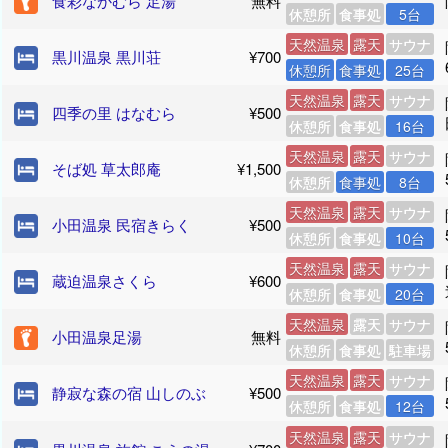
食彩なかむら 足湯
無料
休憩所
食事処
5台
天然温泉
露天
サウナ
黒川温泉 黒川荘
¥700
休憩所
食事処
25台
天然温泉
露天
サウナ
四季の里 はなむら
¥500
休憩所
食事処
16台
天然温泉
露天
サウナ
そば処 草太郎庵
¥1,500
休憩所
食事処
8台
天然温泉
露天
サウナ
小田温泉 民宿きらく
¥500
休憩所
食事処
10台
天然温泉
露天
サウナ
蔵迫温泉さくら
¥600
休憩所
食事処
20台
天然温泉
露天
サウナ
小田温泉足湯
無料
休憩所
食事処
駐車場
天然温泉
露天
サウナ
静寂な森の宿 山しのぶ
¥500
休憩所
食事処
12台
天然温泉
露天
サウナ