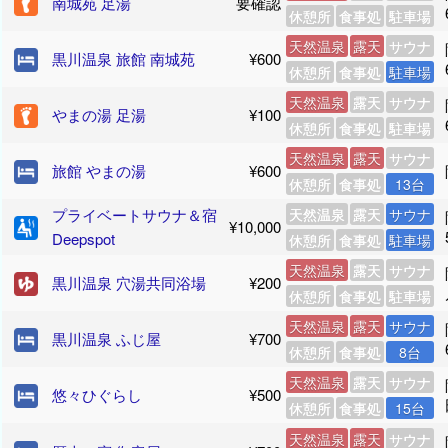
南城苑 足湯
要確認
休憩所
食事処
駐車場
天然温泉
露天
サウナ
黒川温泉 旅館 南城苑
¥600
休憩所
食事処
駐車場
天然温泉
露天
サウナ
やまの湯 足湯
¥100
休憩所
食事処
駐車場
天然温泉
露天
サウナ
旅館 やまの湯
¥600
休憩所
食事処
13台
プライベートサウナ＆宿
天然温泉
露天
サウナ
¥10,000
Deepspot
休憩所
食事処
駐車場
天然温泉
露天
サウナ
黒川温泉 穴湯共同浴場
¥200
休憩所
食事処
駐車場
天然温泉
露天
サウナ
黒川温泉 ふじ屋
¥700
休憩所
食事処
8台
天然温泉
露天
サウナ
悠々ひぐらし
¥500
休憩所
食事処
15台
天然温泉
露天
サウナ