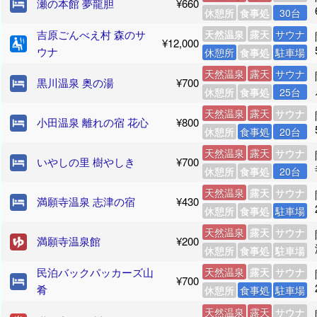
瀬の本館 夢龍胆
¥660
休憩所
食事処
30台
吉原ごんべえ村 森のサ
天然温泉
露天
サウナ
¥12,000
ウナ
休憩所
食事処
駐車場
天然温泉
露天
サウナ
黒川温泉 奥の湯
¥700
休憩所
食事処
25台
天然温泉
露天
サウナ
小田温泉 離れの宿 花心
¥800
休憩所
食事処
20台
天然温泉
露天
サウナ
いやしの里 樹やしき
¥700
休憩所
食事処
20台
天然温泉
露天
サウナ
満願寺温泉 志津の宿
¥430
休憩所
食事処
駐車場
天然温泉
露天
サウナ
満願寺温泉館
¥200
休憩所
食事処
駐車場
民泊バックパッカーズ山
天然温泉
露天
サウナ
¥700
肴
休憩所
食事処
駐車場
天然温泉
露天
サウナ