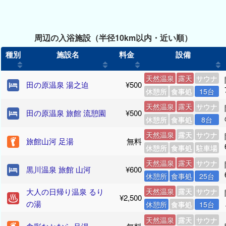
周辺の入浴施設（半径10km以内・近い順）
種別
施設名
料金
設備
天然温泉
露天
サウナ
田の原温泉 湯之迫
¥500
休憩所
食事処
15台
天然温泉
露天
サウナ
田の原温泉 旅館 流憩園
¥500
休憩所
食事処
8台
天然温泉
露天
サウナ
旅館山河 足湯
無料
休憩所
食事処
駐車場
天然温泉
露天
サウナ
黒川温泉 旅館 山河
¥600
休憩所
食事処
25台
大人の日帰り温泉 るり
天然温泉
露天
サウナ
¥2,500
の湯
休憩所
食事処
15台
天然温泉
露天
サウナ