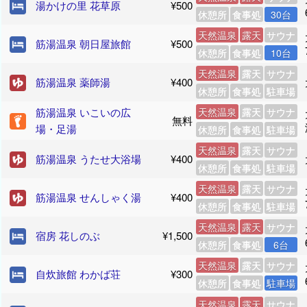
湯かけの里 花草原
¥500
休憩所
食事処
30台
天然温泉
露天
サウナ
筋湯温泉 朝日屋旅館
¥500
休憩所
食事処
10台
天然温泉
露天
サウナ
筋湯温泉 薬師湯
¥400
休憩所
食事処
駐車場
筋湯温泉 いこいの広
天然温泉
露天
サウナ
無料
場・足湯
休憩所
食事処
駐車場
天然温泉
露天
サウナ
筋湯温泉 うたせ大浴場
¥400
休憩所
食事処
駐車場
天然温泉
露天
サウナ
筋湯温泉 せんしゃく湯
¥400
休憩所
食事処
駐車場
天然温泉
露天
サウナ
宿房 花しのぶ
¥1,500
休憩所
食事処
6台
天然温泉
露天
サウナ
自炊旅館 わかば荘
¥300
休憩所
食事処
駐車場
天然温泉
露天
サウナ