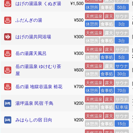
はげの湯温泉 くぬぎ湯
¥1,500
休憩所
食事処
50台
天然温泉
露天
サウナ
ふだんぎの湯
¥500
休憩所
食事処
3台
天然温泉
露天
サウナ
はげの湯共同浴場
¥300
休憩所
食事処
3台
天然温泉
露天
サウナ
岳の湯露天風呂
¥300
休憩所
食事処
5台
岳の湯温泉 ゆけむり茶
天然温泉
露天
サウナ
¥600
屋
休憩所
食事処
30台
天然温泉
露天
サウナ
岳の湯 地獄谷温泉 裕花
¥700
休憩所
食事処
70台
天然温泉
露天
サウナ
湯坪温泉 民宿 千鳥
¥200
休憩所
食事処
駐車場
天然温泉
露天
サウナ
みはらしの宿 日向
¥200
休憩所
食事処
15台
天然温泉
露天
サウナ