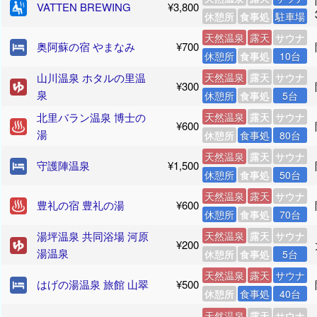
VATTEN BREWING
¥3,800
休憩所
食事処
駐車場
天然温泉
露天
サウナ
奥阿蘇の宿 やまなみ
¥700
休憩所
食事処
10台
山川温泉 ホタルの里温
天然温泉
露天
サウナ
¥300
泉
休憩所
食事処
5台
北里バラン温泉 博士の
天然温泉
露天
サウナ
¥600
湯
休憩所
食事処
80台
天然温泉
露天
サウナ
守護陣温泉
¥1,500
休憩所
食事処
50台
天然温泉
露天
サウナ
豊礼の宿 豊礼の湯
¥600
休憩所
食事処
70台
湯坪温泉 共同浴場 河原
天然温泉
露天
サウナ
¥200
湯温泉
休憩所
食事処
5台
天然温泉
露天
サウナ
はげの湯温泉 旅館 山翠
¥500
休憩所
食事処
40台
天然温泉
露天
サウナ