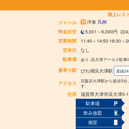
湖上レス
洋食
凡例
ジャンル
料金目安
5,001～6,000円
22
営業時間
11:40～14:50 18:30～2
定休日
なし
駐車場
あり :浜大津アーカス駐車
最寄り駅
びわ湖浜大津駅
直線24
京阪浜大津駅から徒歩3分
アクセス
す。
住所
滋賀県大津市浜大津5-1
駐車場
飲み放題
個室