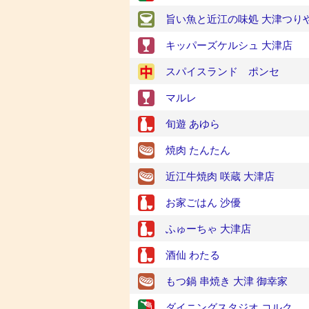
旨い魚と近江の味処 大津つり
キッパーズケルシュ 大津店
スパイスランド ポンセ
マルレ
旬遊 あゆら
焼肉 たんたん
近江牛焼肉 咲蔵 大津店
お家ごはん 沙優
ふゅーちゃ 大津店
酒仙 わたる
もつ鍋 串焼き 大津 御幸家
ダイニングスタジオ コルク