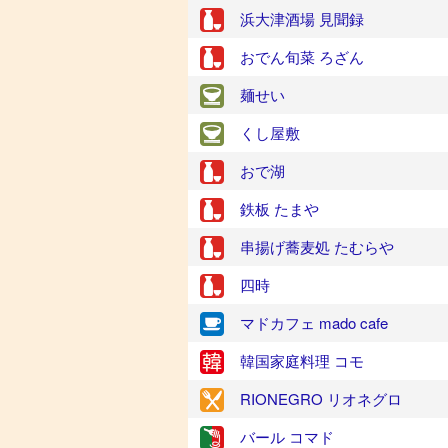
浜大津酒場 見聞録
おでん旬菜 ろざん
麺せい
くし屋敷
おで湖
鉄板 たまや
串揚げ蕎麦処 たむらや
四時
マドカフェ mado cafe
韓国家庭料理 コモ
RIONEGRO リオネグロ
バール コマド