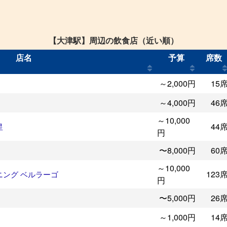
【大津駅】周辺の飲食店（近い順）
店名
予算
席数
～2,000円
15
～4,000円
46
～10,000
44
星
円
〜8,000円
60
～10,000
123
ニング ベルラーゴ
円
〜5,000円
26
～1,000円
14