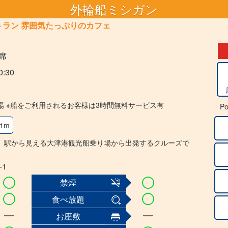
外輪船ミシガン
トラン 雰囲気たっぷりのカフェ
4席
0:30
場 ※船をご利用されるお客様は3時間無料サービス有
Po
1m
。駅から見える大津港観光船乗り場から出発するクルーズで
-1
禁煙
食べ放題
お座敷