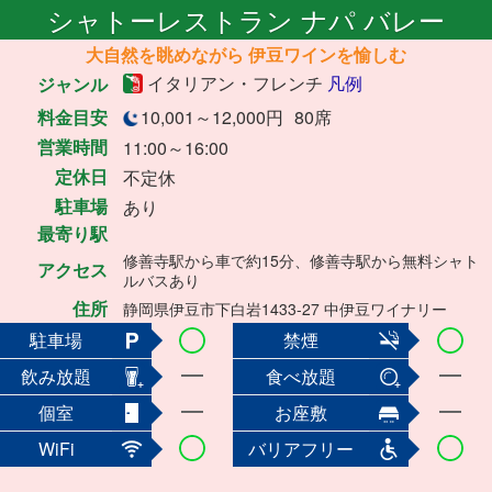
シャトーレストラン ナパ バレー
大自然を眺めながら 伊豆ワインを愉しむ
イタリアン・フレンチ
凡例
ジャンル
料金目安
10,001～12,000円
80席
営業時間
11:00～16:00
定休日
不定休
駐車場
あり
最寄り駅
修善寺駅から車で約15分、修善寺駅から無料シャト
アクセス
ルバスあり
住所
静岡県伊豆市下白岩1433-27 中伊豆ワイナリー
駐車場
禁煙
飲み放題
食べ放題
個室
お座敷
WiFi
バリアフリー