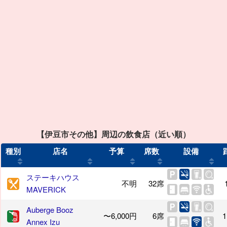
【伊豆市その他】周辺の飲食店（近い順）
種別
店名
予算
席数
設備
ステーキハウス
不明
32席
MAVERICK
Auberge Booz
〜6,000円
6席
1
Annex Izu