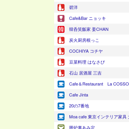
碧洋
Cafe&Bar ニョッキ
韓呑笑飯家 姜CHAN
炭火厨房根っこ
COCHIYA コチヤ
豆菜料理 はなさび
石山 居酒屋 三吉
Cafe＆Restaurant La COSSO
Cafe Jinta
20の7番地
Moa cafe 東京インテリア家具
囲炉裏あみ定