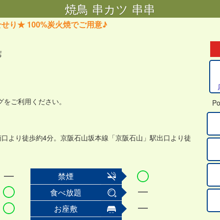
焼鳥 串カツ 串串
せり★ 100%炭火焼でご用意♪
席
ングをご利用ください。
Po
南口より徒歩約4分。京阪石山坂本線「京阪石山」駅出口より徒
禁煙
食べ放題
お座敷