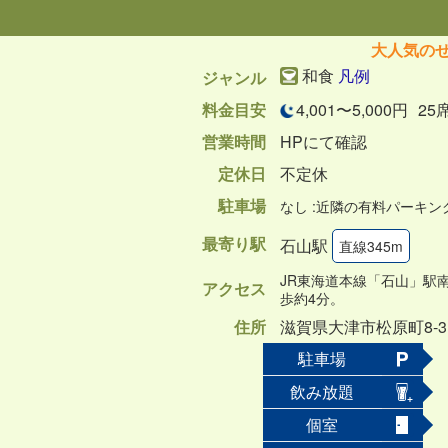
大人気のせ
和食
凡例
ジャンル
料金目安
4,001〜5,000円
25
営業時間
HPにて確認
定休日
不定休
駐車場
なし :近隣の有料パーキ
最寄り駅
石山駅
直線345m
JR東海道本線「石山」駅
アクセス
歩約4分。
住所
滋賀県大津市松原町8-3
駐車場
飲み放題
個室