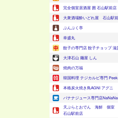
完全個室居酒屋 囲 石山駅前店
大衆酒場酔いどれ屋 石山駅
ぶんぷく亭
幸盛丸
餃子の専門店 餃子チョップ 
大津石山 麺屋 しん
焼肉の万福
韓国料理 テジカルビ専門 Peek A
本格炭火焼き鳥AGNI アグニ
バナナジュース専門店NaNaNa
天ぷらとおでん 海鮮 個室 
石山駅前店