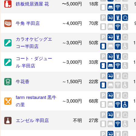
鉄板焼居酒屋 花
〜5,000円
18席
牛角 半田店
～4,000円
70席
カラオケビッグエ
～3,000円
50席
1
コー半田店
コート・ダジュー
～3,000円
33席
1
ル 半田店
牛花香
～1,500円
22席
1
farm restaurant 黒牛
～3,000円
68席
1
の里
エンゼル 半田店
不明
27席
1