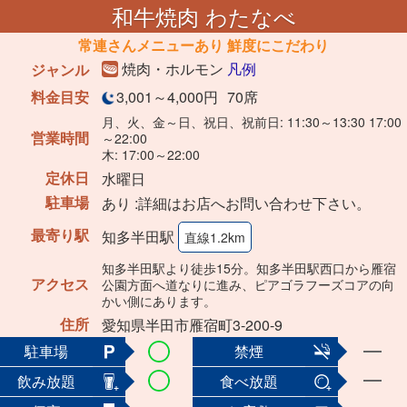
和牛焼肉 わたなべ
常連さんメニューあり 鮮度にこだわり
焼肉・ホルモン
凡例
ジャンル
料金目安
3,001～4,000円
70席
月、火、金～日、祝日、祝前日: 11:30～13:30 17:00
営業時間
～22:00
木: 17:00～22:00
定休日
水曜日
駐車場
あり :詳細はお店へお問い合わせ下さい。
最寄り駅
知多半田駅
直線1.2km
知多半田駅より徒歩15分。知多半田駅西口から雁宿
アクセス
公園方面へ道なりに進み、ピアゴラフーズコアの向
かい側にあります。
住所
愛知県半田市雁宿町3-200-9
駐車場
禁煙
飲み放題
食べ放題