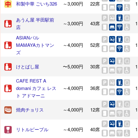
和製中華 ごいち326
～3,000円
22席
1
あうん屋 半田駅前
～3,000円
43席
1
店
ASIANバル
MAMAYAカトマン
～4,000円
52席
1
ズ
けとばし屋
〜5,000円
30席
1
CAFE REST A
domani カフェ レス
～4,000円
36席
1
ト アドマーニ
焼肉チョリス
～4,000円
12席
1
リトルピープル
～4,000円
40席
1