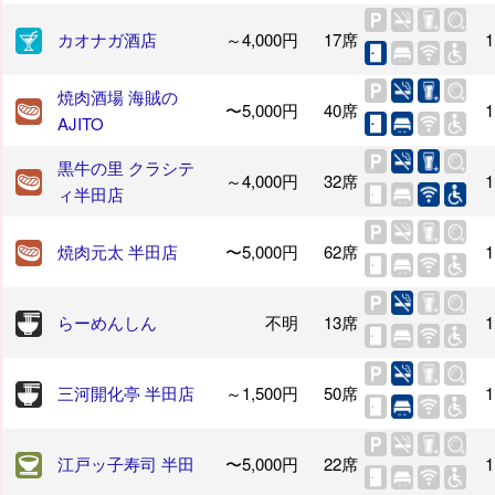
カオナガ酒店
～4,000円
17席
1
焼肉酒場 海賊の
〜5,000円
40席
1
AJITO
黒牛の里 クラシテ
～4,000円
32席
1
ィ半田店
焼肉元太 半田店
〜5,000円
62席
1
らーめんしん
不明
13席
1
三河開化亭 半田店
～1,500円
50席
1
江戸ッ子寿司 半田
〜5,000円
22席
1