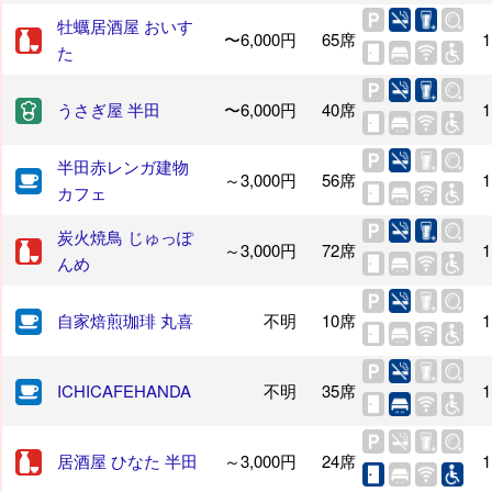
牡蠣居酒屋 おいす
〜6,000円
65席
1
た
うさぎ屋 半田
〜6,000円
40席
1
半田赤レンガ建物
～3,000円
56席
1
カフェ
炭火焼鳥 じゅっぽ
～3,000円
72席
1
んめ
自家焙煎珈琲 丸喜
不明
10席
1
ICHICAFEHANDA
不明
35席
1
居酒屋 ひなた 半田
～3,000円
24席
1