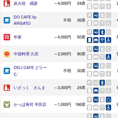
炭火焼 感謝
～4,000円
24席
DO CAFE by
不明
26席
ARISATO
申家
～4,000円
50席
中国料理 久田
～2,000円
80席
DELI CAFE どりー
不明
30席
む
いざっく さんま
～3,000円
24席
かっぱ寿司 半田店
～1,000円
186席