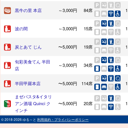
黒牛の里 本店
～3,000円
84席
1
波の間
～3,000円
15席
1
炭とあて じん
〜5,000円
19席
1
旬彩美食てん 半田
～3,000円
34席
1
店
半田甲羅本店
〜5,000円
114席
1
まぜパスタ&イタリ
アン酒場 Quinci ク
〜5,000円
20席
1
インチ
© 2018-2026 ゆる～と
利用規約・プライバシーポリシー