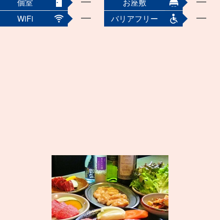
個室
お座敷
WiFi
バリアフリー