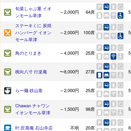
旬菜しゃぶ重 イオ
～2,000円
64席
5
ンモール草津
ステーキくに 炭焼
ハンバーグ イオン
～2,000円
100席
5
モール草津
鳥のとりまき
～4,000円
25席
5
椀向八寸 行楽庵
〜8,000円
27席
5
らー麺 鉄山靠
～2,000円
25席
5
Chawan チャワン
～1,500円
98席
5
イオンモール草津
叶 匠壽庵 石山寺店
不明
20席
6