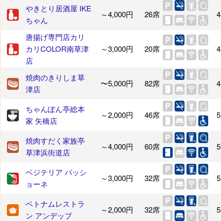
やきとり居酒屋 IKE
～4,000円
26席
4
ちゃん
唐揚げ専門店カリ
カリCOLOR南草津
～3,000円
20席
4
店
焼肉のきりしま草
〜5,000円
82席
4
津店
ちゃんぽん亭総本
～2,000円
46席
5
家 矢橋店
焼肉すだく家族亭
～4,000円
60席
5
草津浜街道店
ベジテリア パッシ
～3,000円
32席
5
ョーネ
ベトナムレストラ
～2,000円
32席
5
ン アンデップ