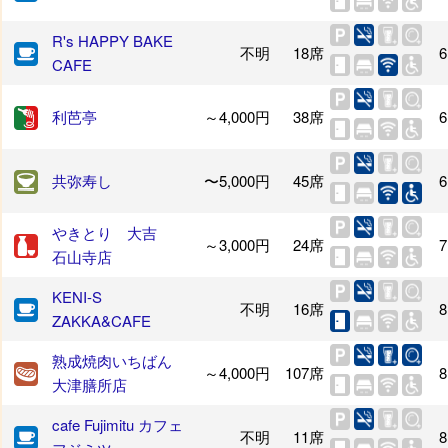
R's HAPPY BAKE
不明
18席
6
CAFE
利芭亭
～4,000円
38席
6
共弥寿し
〜5,000円
45席
6
やきとり 大吉
～3,000円
24席
7
石山寺店
KENI-S
不明
16席
8
ZAKKA&CAFE
熟成焼肉いちばん
～4,000円
107席
8
大津膳所店
cafe Fujimitu カフェ
不明
11席
8