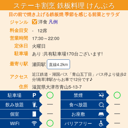
ステーキ割烹 鉄板料理 けんぶろ
目の前で焼き上げる鉄板焼 季節を感じる前菜とサラダ
洋食
凡例
ジャンル
料金目安
-
12席
営業時間
17:30～22:00
定休日
火曜日
駐車場
あり :共有駐車場170台ございます!
最寄り駅
瀬田駅
直線4.2km
近江鉄道・湖国バス「青山五丁目」バス停より徒歩2
アクセス
分!南草津駅からお車で12分です♪
住所
滋賀県大津市青山5-13-7
駐車場
禁煙
飲み放題
食べ放題
個室
お座敷
WiFi
バリアフリー