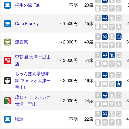
桐生の風 Fuu
不明
20席
Cafe Frank'y
～1,500円
45席
2
流石庵
～2,000円
40席
3
李朝園 大津一里山
～3,000円
54席
3
店
ちゃんぽん亭総本
家 フォレオ大津一
～2,000円
46席
3
里山店
凜じろう フォレオ
～2,000円
44席
3
大津一里山
咲論
不明
22席
4