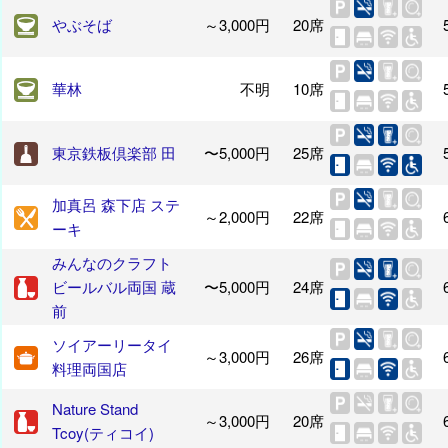
やぶそば
～3,000円
20席
華林
不明
10席
東京鉄板倶楽部 田
〜5,000円
25席
加真呂 森下店 ステ
～2,000円
22席
ーキ
みんなのクラフト
ビールバル両国 蔵
〜5,000円
24席
前
ソイアーリータイ
～3,000円
26席
料理両国店
Nature Stand
～3,000円
20席
Tcoy(ティコイ)