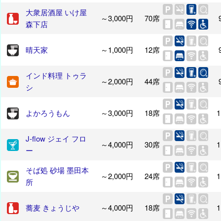
大衆居酒屋 いけ屋
～3,000円
70席
森下店
晴天家
～1,000円
12席
インド料理 トゥラ
～2,000円
44席
シ
よかろうもん
～3,000円
18席
1
J-flow ジェイ フロ
～4,000円
30席
1
ー
そば処 砂場 墨田本
～2,000円
24席
1
所
蕎麦 きょうじや
～4,000円
18席
1