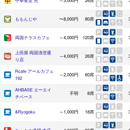
中華食堂 光
～3,000円
26席
ももんじや
〜8,000円
80席
両国テラスカフェ
～4,000円
120席
上田屋 両国清澄通
～4,000円
26席
り店
Rcafe アールカフェ
～2,000円
60席
192
AHBASE エーエイ
不明
8席
チベース
&Ryogoku
～1,000円
18席