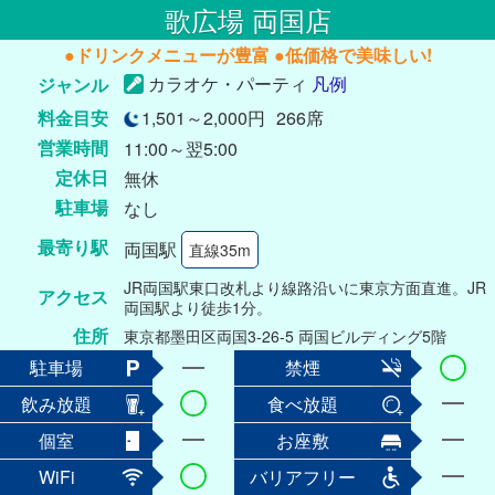
歌広場 両国店
●ドリンクメニューが豊富 ●低価格で美味しい!
カラオケ・パーティ
凡例
ジャンル
料金目安
1,501～2,000円
266席
営業時間
11:00～翌5:00
定休日
無休
駐車場
なし
最寄り駅
両国駅
直線35m
JR両国駅東口改札より線路沿いに東京方面直進。JR
アクセス
両国駅より徒歩1分。
住所
東京都墨田区両国3-26-5 両国ビルディング5階
駐車場
禁煙
飲み放題
食べ放題
個室
お座敷
WiFi
バリアフリー