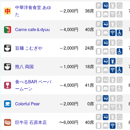
中華洋食食堂 あゆ
～2,000円
38席
た
Came cafe＆dyuu
～4,000円
40席
旨麺 こむぎや
～2,000円
24席
熊八 両国
～1,000円
18席
食べるBAR ペーパ
～4,000円
41席
ームーン
Colorful Pear
～2,000円
0席
巨牛荘 石原本店
〜6,000円
40席