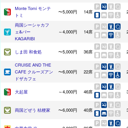
Monte Tomi モンテ
〜5,000円
14席
トミ
両国シーシャカフ
ェ&バー
～4,000円
14席
KAGARIBI
しま田 和食処
〜5,000円
36席
CRUISE AND THE
CAFE クルーズアン
〜6,000円
22席
ドザカフェ
大起屋
～4,000円
46席
両国どぜう 桔梗家
〜6,000円
40席