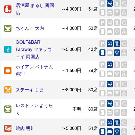
居酒屋 まるし 両国
～4,000円
51席
店
ちゃんこ 大内
～4,000円
50席
GOLF&BAR
Faraway ファラウ
〜5,000円
40席
ェイ 両国店
ホイアン ベトナム
～1,500円
79席
料理
ステーキ しま
〜8,000円
30席
レストラン ようら
不明
80席
く
焼肉 明川
〜5,000円
54席