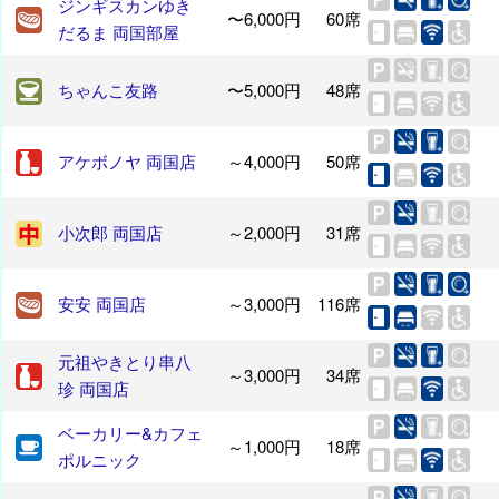
ジンギスカンゆき
〜6,000円
60席
だるま 両国部屋
ちゃんこ友路
〜5,000円
48席
アケボノヤ 両国店
～4,000円
50席
小次郎 両国店
～2,000円
31席
安安 両国店
～3,000円
116席
元祖やきとり串八
～3,000円
34席
珍 両国店
ベーカリー&カフェ
～1,000円
18席
ポルニック