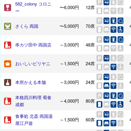
562_colony コロニ
〜6,000円
12席
ー
さくら 両国
〜5,000円
70席
串カツ田中 両国店
～3,000円
48席
おいしいビリヤニ
～1,500円
24席
本所かえる本舗
～3,000円
24席
本格四川料理 蜀食
～4,000円
80席
成都
食事処 北斎 両国湯
～1,500円
60席
屋江戸遊