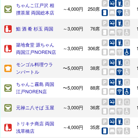
ちゃんこ江戸沢 相
～4,000円
250席
撲茶屋 両国総本店
鮨 酒 肴 杉玉 両国
～3,000円
76席
築地食堂 源ちゃん
～3,000円
306席
両国江戸NOREN店
モンゴル料理ウラ
〜5,000円
38席
ンバートル
ちゃんこ霧島 両国
〜5,000円
88席
江戸NOREN店
元禄ニ八そば 玉屋
～3,000円
36席
トリキチ商店 両国
～4,000円
35席
浅草橋店