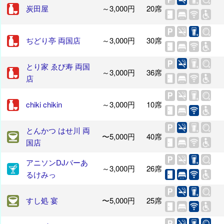
炭田屋
～3,000円
20席
ぢどり亭 両国店
～3,000円
30席
とり家 ゑび寿 両国
～3,000円
36席
店
chiki chikin
～3,000円
10席
とんかつ はせ川 両
〜5,000円
40席
国店
アニソンDJバーあ
～3,000円
26席
るけみっ
すし処 宴
〜5,000円
25席