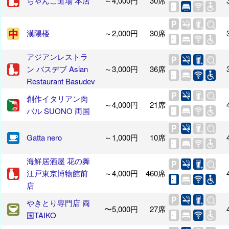
ちゃんこ道場 本店
～4,000円
30席
漢陽楼
～2,000円
30席
アジアンレストラ
ン バスデブ Asian
～3,000円
36席
Restaurant Basudev
創作イタリアン肉
～4,000円
21席
バル SUONO 両国
Gatta nero
～1,000円
10席
海鮮居酒屋 花の舞
江戸東京博物館前
～4,000円
460席
店
やきとり専門店 両
〜5,000円
27席
国TAIKO