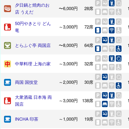
夕日鍋と焼肉のお
〜6,000円
28席
店 うえだ
50円やきとり どん
～3,000円
72席
竜
とらふぐ亭 両国店
〜8,000円
64席
中華料理 上海の家
～3,000円
32席
両国 国技堂
～2,000円
30席
大衆酒蔵 日本海 両
～3,000円
138席
国店
INCHA 印茶
～1,000円
19席