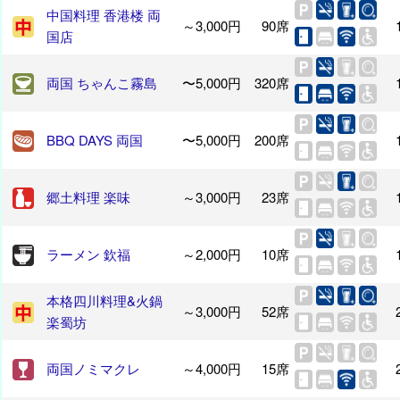
中国料理 香港楼 両
～3,000円
90席
国店
両国 ちゃんこ霧島
〜5,000円
320席
BBQ DAYS 両国
〜5,000円
200席
郷土料理 楽味
～3,000円
23席
ラーメン 欽福
～2,000円
10席
本格四川料理&火鍋
～3,000円
52席
楽蜀坊
両国ノミマクレ
～4,000円
15席