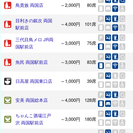
鳥貴族 両国店
～2,000円
80席
目利きの銀次 両国
～4,000円
101席
駅前店
三代目鳥メロ JR両
～3,000円
75席
国駅前店
魚民 両国駅前店
～3,000円
83席
日高屋 両国東口店
～1,000円
39席
安美 両国総本店
～4,000円
128席
ちゃんこ酒場江戸
～3,000円
180席
沢 両国駅前店