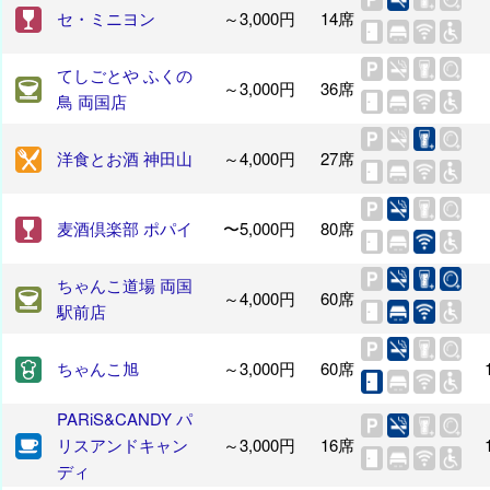
セ・ミニヨン
～3,000円
14席
てしごとや ふくの
～3,000円
36席
鳥 両国店
洋食とお酒 神田山
～4,000円
27席
麦酒倶楽部 ポパイ
〜5,000円
80席
ちゃんこ道場 両国
～4,000円
60席
駅前店
ちゃんこ旭
～3,000円
60席
PARiS&CANDY パ
リスアンドキャン
～3,000円
16席
ディ