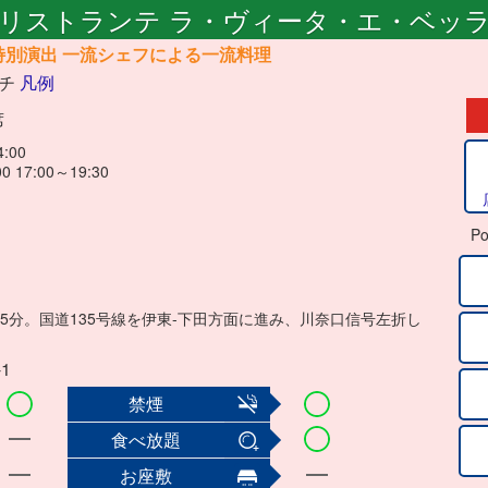
リストランテ ラ・ヴィータ・エ・ベッ
特別演出 一流シェフによる一流料理
ンチ
凡例
席
:00
 17:00～19:30
Po
5分。国道135号線を伊東-下田方面に進み、川奈口信号左折し
1
禁煙
食べ放題
お座敷