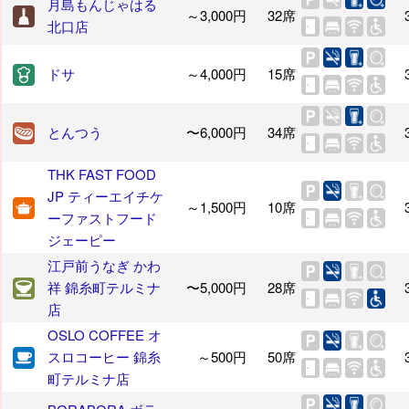
月島もんじゃはる
～3,000円
32席
北口店
ドサ
～4,000円
15席
とんつう
〜6,000円
34席
THK FAST FOOD
JP ティーエイチケ
～1,500円
10席
ーファストフード
ジェーピー
江戸前うなぎ かわ
祥 錦糸町テルミナ
〜5,000円
28席
店
OSLO COFFEE オ
スロコーヒー 錦糸
～500円
50席
町テルミナ店