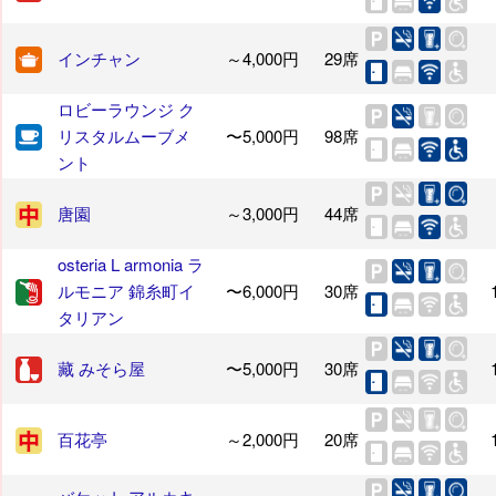
インチャン
～4,000円
29席
ロビーラウンジ ク
リスタルムーブメ
〜5,000円
98席
ント
唐園
～3,000円
44席
osteria L armonia ラ
ルモニア 錦糸町イ
〜6,000円
30席
タリアン
藏 みそら屋
〜5,000円
30席
百花亭
～2,000円
20席