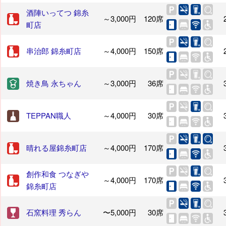
酒陣いってつ 錦糸
～3,000円
120席
町店
串治郎 錦糸町店
～4,000円
150席
焼き鳥 永ちゃん
～3,000円
36席
TEPPAN職人
～4,000円
30席
晴れる屋錦糸町店
～4,000円
170席
創作和食 つなぎや
～4,000円
170席
錦糸町店
石窯料理 秀らん
〜5,000円
30席