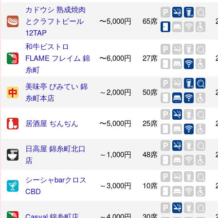
カドウシ 熟成焼肉
とクラフトビール
〜5,000円
65席
12TAP
和牛ビストロ
FLAME フレイム 錦
〜6,000円
27席
糸町
美味亭 びみてい 錦
～2,000円
50席
糸町本店
居酒屋 ぢんぢん
〜5,000円
25席
日高屋 錦糸町北口
～1,000円
48席
店
シーシャbarクロス
～3,000円
10席
CBD
Casval 錦糸町店
～4,000円
30席