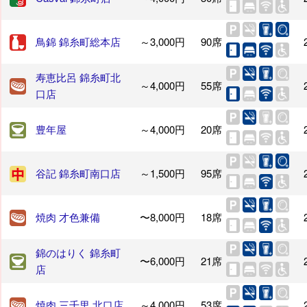
鳥錦 錦糸町総本店
～3,000円
90席
寿恵比呂 錦糸町北
～4,000円
55席
口店
豊年屋
～4,000円
20席
谷記 錦糸町南口店
～1,500円
95席
焼肉 才色兼備
〜8,000円
18席
錦のはりく 錦糸町
〜6,000円
21席
店
焼肉 三千里 北口店
～4,000円
53席