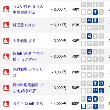
ちょい呑み まる大
～2,000円
48席
本舗 錦糸町店
料理屋 なすび
〜5,000円
27席
大衆酒場 まる
～3,000円
40席
錦糸町酒場 ご当地
～3,000円
40席
横丁 うさぎや
沖縄酒場 いちゃり
～3,000円
20席
ば
郷土料理居酒屋 い
～3,000円
50席
ちえ 錦糸町店
咲くら 錦糸町本店
～4,000円
150席