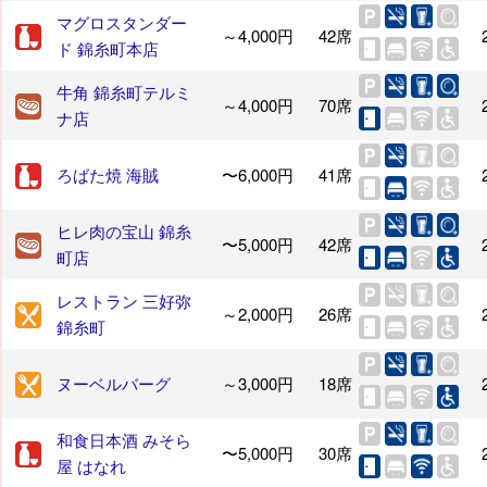
マグロスタンダー
～4,000円
42席
ド 錦糸町本店
牛角 錦糸町テルミ
～4,000円
70席
ナ店
ろばた焼 海賊
〜6,000円
41席
ヒレ肉の宝山 錦糸
〜5,000円
42席
町店
レストラン 三好弥
～2,000円
26席
錦糸町
ヌーベルバーグ
～3,000円
18席
和食日本酒 みそら
〜5,000円
30席
屋 はなれ