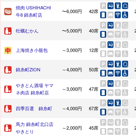
焼肉 USHIHACHI
〜6,000円
42席
牛8 錦糸町店
牡蠣むかん
〜5,000円
40席
上海焼き小籠包
～3,000円
12席
錦糸町ZION
～4,000円
50席
やきとん酒場 ヤマ
～3,000円
47席
ネ肉店 錦糸町店
四季百選 錦糸町
～4,000円
67席
馬力 錦糸町北口店
～2,000円
45席
やきとり