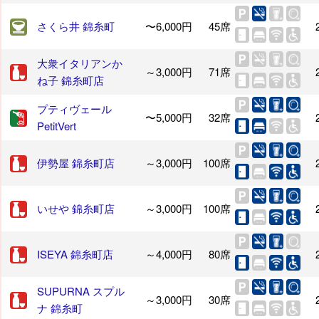
さくら井 錦糸町
〜6,000円
45席
大衆イタリアンか
～3,000円
71席
ね子 錦糸町店
プティヴェール
〜5,000円
32席
PetitVert
伊勢屋 錦糸町店
～3,000円
100席
いせや 錦糸町店
～3,000円
100席
ISEYA 錦糸町店
～4,000円
80席
SUPURNA スプル
～3,000円
30席
ナ 錦糸町