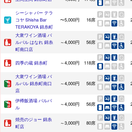
シーシャ バー テラ
コヤ Shisha Bar
〜5,000円
16席
TERAKOYA 錦糸町
大衆ワイン酒場 バ
ルバル はなれ 錦糸
～4,000円
56席
町南口店
四季の蔵 錦糸町
～4,000円
118席
大衆ワイン酒場 バ
ルバル 錦糸町南口
～4,000円
56席
店
伊樽飯酒場 バルバ
～4,000円
56席
ル
焼売のジョー 錦糸
～3,000円
80席
町店