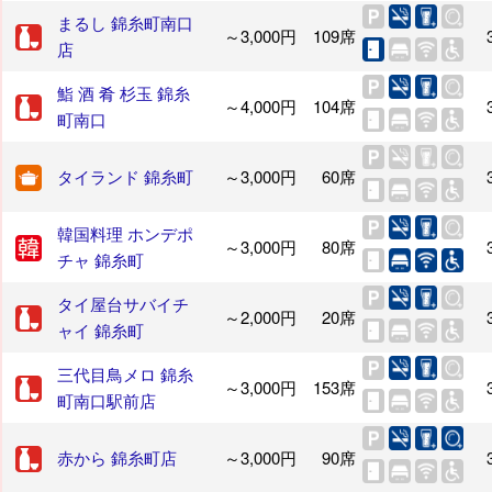
まるし 錦糸町南口
～3,000円
109席
店
鮨 酒 肴 杉玉 錦糸
～4,000円
104席
町南口
タイランド 錦糸町
～3,000円
60席
韓国料理 ホンデポ
～3,000円
80席
チャ 錦糸町
タイ屋台サバイチ
～2,000円
20席
ャイ 錦糸町
三代目鳥メロ 錦糸
～3,000円
153席
町南口駅前店
赤から 錦糸町店
～3,000円
90席