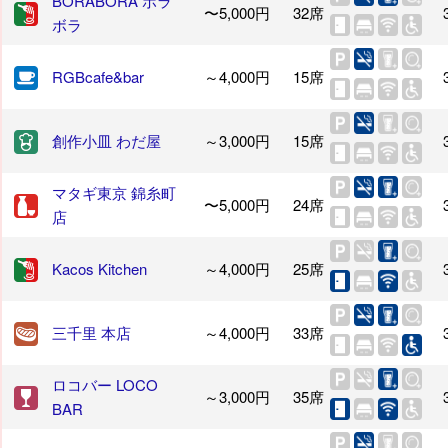
BORABORA ボラ
〜5,000円
32席
ボラ
RGBcafe&bar
～4,000円
15席
創作小皿 わだ屋
～3,000円
15席
マタギ東京 錦糸町
〜5,000円
24席
店
Kacos Kitchen
～4,000円
25席
三千里 本店
～4,000円
33席
ロコバー LOCO
～3,000円
35席
BAR