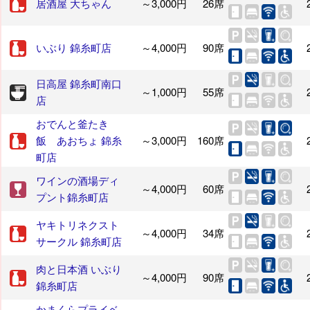
居酒屋 大ちゃん
～3,000円
26席
いぶり 錦糸町店
～4,000円
90席
日高屋 錦糸町南口
～1,000円
55席
店
おでんと釜たき
飯 あおちょ 錦糸
～3,000円
160席
町店
ワインの酒場ディ
～4,000円
60席
プント錦糸町店
ヤキトリネクスト
～4,000円
34席
サークル 錦糸町店
肉と日本酒 いぶり
～4,000円
90席
錦糸町店
かまくらプライベ