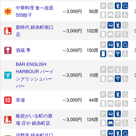
中華料理 食べ放題
～3,000円
56席
555餃子
新時代 錦糸町南口
～3,000円
102席
店
酒蔵 季
～3,000円
150席
BAR ENGLISH
HARBOUR バーイ
～3,000円
10席
ングリッシュハー
バー
草場
～3,000円
44席
板前がいる町の酒
～3,000円
124席
場 庄や 錦糸町店
温野菜 錦糸町北口