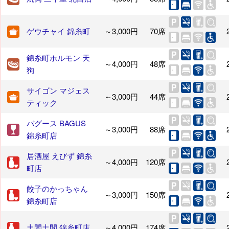
ゲウチャイ 錦糸町
～3,000円
70席
錦糸町ホルモン 天
～4,000円
48席
狗
サイゴン マジェス
～3,000円
44席
ティック
バグース BAGUS
～3,000円
88席
錦糸町店
居酒屋 えびず 錦糸
～4,000円
120席
町店
餃子のかっちゃん
～3,000円
150席
錦糸町店
土間土間 錦糸町店
～4,000円
174席