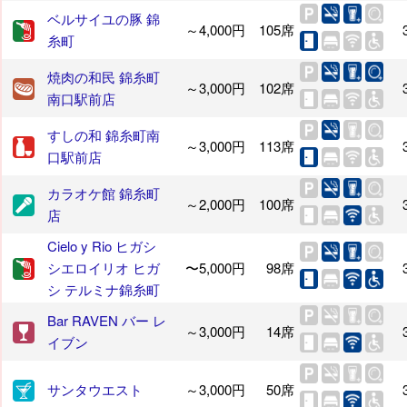
ベルサイユの豚 錦
～4,000円
105席
糸町
焼肉の和民 錦糸町
～3,000円
102席
南口駅前店
すしの和 錦糸町南
～3,000円
113席
口駅前店
カラオケ館 錦糸町
～2,000円
100席
店
Cielo y Rio ヒガシ
シエロイリオ ヒガ
〜5,000円
98席
シ テルミナ錦糸町
Bar RAVEN バー レ
～3,000円
14席
イブン
サンタウエスト
～3,000円
50席