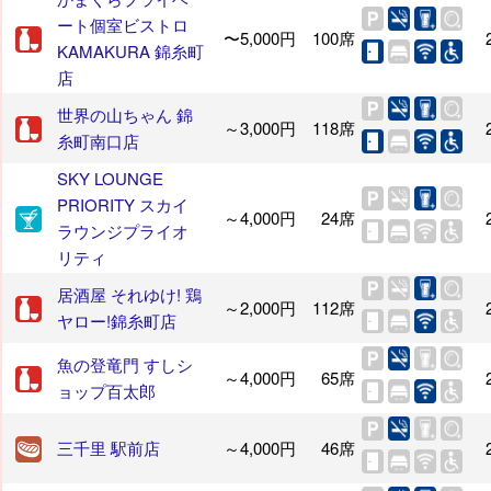
ート個室ビストロ
〜5,000円
100席
KAMAKURA 錦糸町
店
世界の山ちゃん 錦
～3,000円
118席
糸町南口店
SKY LOUNGE
PRIORITY スカイ
～4,000円
24席
ラウンジプライオ
リティ
居酒屋 それゆけ! 鶏
～2,000円
112席
ヤロー!錦糸町店
魚の登竜門 すしシ
～4,000円
65席
ョップ百太郎
三千里 駅前店
～4,000円
46席