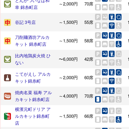
とんかついなば和
～2,000円
70席
幸 錦糸町店
谷記 3号店
～1,500円
55席
刀削麺酒坊アルカ
～1,500円
58席
キット 錦糸町店
比内地鶏炭火焼 ひ
〜6,000円
42席
ない
こてがえし アルカ
～2,000円
60席
キット錦糸町
焼肉名菜 福寿 アル
～4,000円
70席
カキット錦糸町店
横濱元町ドリア ア
ルカキット錦糸町
～1,500円
66席
店