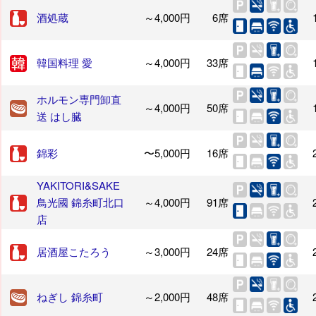
酒処蔵
～4,000円
6席
韓国料理 愛
～4,000円
33席
ホルモン専門卸直
～4,000円
50席
送 はし臓
錦彩
〜5,000円
16席
YAKITORI&SAKE
鳥光國 錦糸町北口
～4,000円
91席
店
居酒屋こたろう
～3,000円
24席
ねぎし 錦糸町
～2,000円
48席