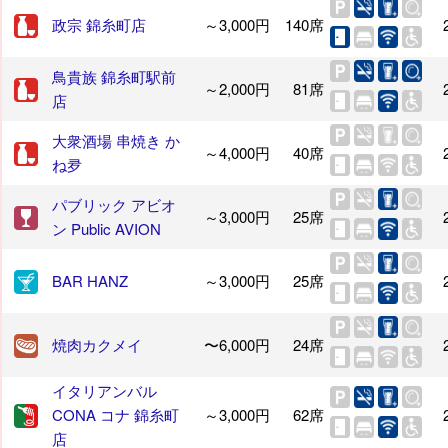
政宗 錦糸町店
～3,000円
140席
鳥貴族 錦糸町駅前
～2,000円
81席
店
大衆酒場 串焼き か
～4,000円
40席
ね夛
パブリック アビオ
～3,000円
25席
ン Public AVION
BAR HANZ
～3,000円
25席
焼肉カクメイ
〜6,000円
24席
イタリアンバル
CONA コナ 錦糸町
～3,000円
62席
店