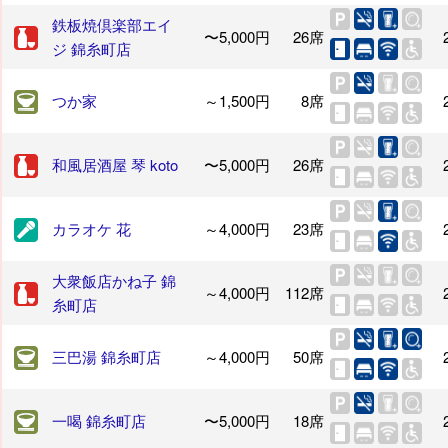
鉄板焼倶楽部エイ
〜5,000円
26席
ジ 錦糸町店
つか家
～1,500円
8席
和風居酒屋 琴 koto
〜5,000円
26席
カラオケ 花
～4,000円
23席
大衆飯店かね子 錦
～4,000円
112席
糸町店
三巴湯 錦糸町店
～4,000円
50席
一喝 錦糸町店
〜5,000円
18席