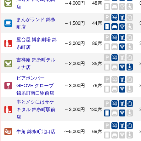
～4,000円
48席
店
まんがランド 錦糸
～1,500円
44席
町店
屋台屋 博多劇場 錦
～3,000円
86席
糸町店
吉祥庵 錦糸町テル
～2,000円
35席
ミナ店
ビアポンバー
GROVE グローブ
～3,000円
76席
錦糸町南口駅前店
串とメシにはサケ
キタル 錦糸町駅前
～3,000円
130席
店
牛角 錦糸町北口店
〜5,000円
69席