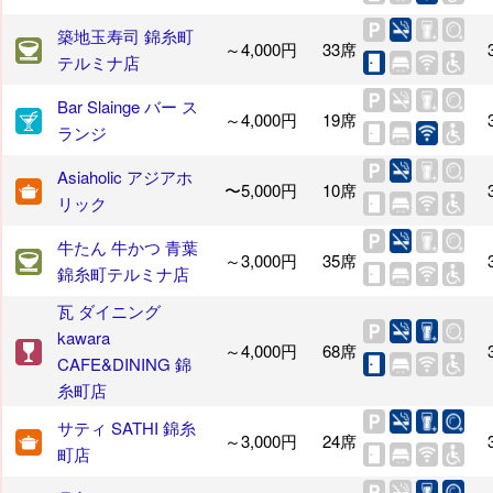
築地玉寿司 錦糸町
～4,000円
33席
テルミナ店
Bar Slainge バー ス
～4,000円
19席
ランジ
Asiaholic アジアホ
〜5,000円
10席
リック
牛たん 牛かつ 青葉
～3,000円
35席
錦糸町テルミナ店
瓦 ダイニング
kawara
～4,000円
68席
CAFE&DINING 錦
糸町店
サティ SATHI 錦糸
～3,000円
24席
町店