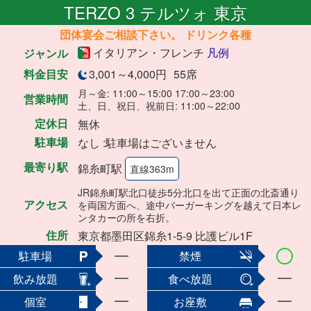
TERZO 3 テルツォ 東京
団体宴会ご相談下さい。 ドリンク各種
イタリアン・フレンチ
凡例
ジャンル
料金目安
3,001～4,000円
55席
月～金: 11:00～15:00 17:00～23:00
営業時間
土、日、祝日、祝前日: 11:00～22:00
定休日
無休
駐車場
なし :駐車場はございません
最寄り駅
錦糸町駅
直線363m
JR錦糸町駅北口徒歩5分北口を出て正面の北斎通り
アクセス
を両国方面へ、途中バーガーキングを越えて日本レ
ンタカーの所を右折。
住所
東京都墨田区錦糸1-5-9 比護ビル1F
駐車場
禁煙
飲み放題
食べ放題
個室
お座敷