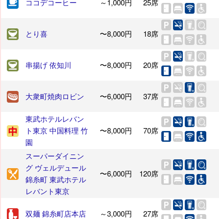
ココデコーヒー
～1,000円
25席
とり喜
〜8,000円
18席
串揚げ 依知川
〜8,000円
20席
大衆町焼肉ロビン
〜6,000円
37席
東武ホテルレバン
ト東京 中国料理 竹
〜8,000円
70席
園
スーパーダイニン
グ ヴェルデュール
〜6,000円
120席
錦糸町 東武ホテル
レバント東京
双麺 錦糸町店本店
～3,000円
27席