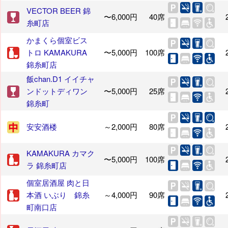
VECTOR BEER 錦
〜6,000円
40席
糸町店
かまくら個室ビス
トロ KAMAKURA
〜5,000円
100席
錦糸町店
飯chan.D1 イイチャ
ンドットディワン
〜5,000円
25席
錦糸町
安安酒楼
～2,000円
80席
KAMAKURA カマク
〜5,000円
100席
ラ 錦糸町店
個室居酒屋 肉と日
本酒 いぶり 錦糸
～4,000円
90席
町南口店