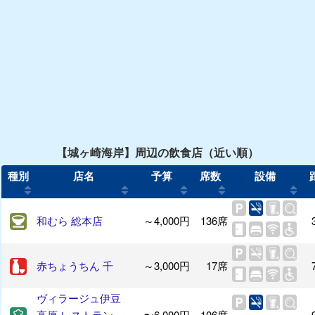
【城ヶ崎海岸】周辺の飲食店（近い順）
種別
店名
予算
席数
設備
和むら 総本店
～4,000円
136席
赤ちょうちん 千
～3,000円
17席
ヴィラージュ伊豆
高原 レストラン
〜6,000円
106席