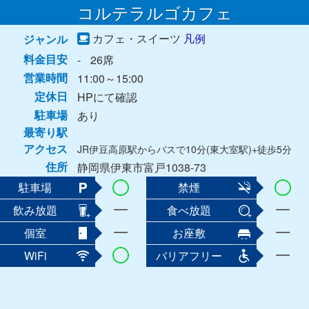
コルテラルゴカフェ
カフェ・スイーツ
凡例
ジャンル
料金目安
-
26席
営業時間
11:00～15:00
定休日
HPにて確認
駐車場
あり
最寄り駅
アクセス
JR伊豆高原駅からバスで10分(東大室駅)+徒歩5分
住所
静岡県伊東市富戸1038-73
駐車場
禁煙
飲み放題
食べ放題
個室
お座敷
WiFi
バリアフリー