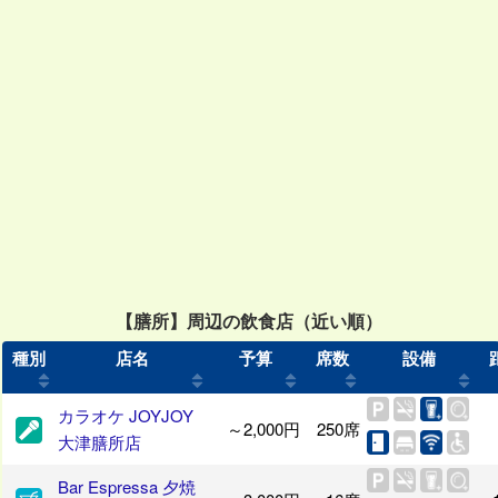
【膳所】周辺の飲食店（近い順）
種別
店名
予算
席数
設備
カラオケ JOYJOY
～2,000円
250席
大津膳所店
Bar Espressa 夕焼