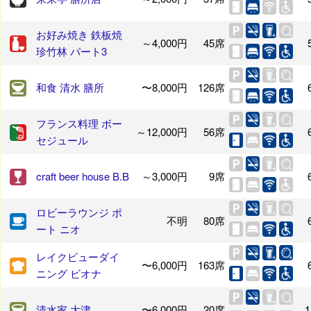
お好み焼き 鉄板焼
～4,000円
45席
珍竹林 パート3
和食 清水 膳所
〜8,000円
126席
フランス料理 ボー
～12,000円
56席
セジュール
craft beer house B.B
～3,000円
9席
ロビーラウンジ ポ
不明
80席
ート ニオ
レイクビューダイ
〜6,000円
163席
ニング ビオナ
清水家 大津
〜6,000円
20席
1