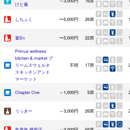
～3,000円
16席
けと薫
しちふく
〜5,000円
26席
宴En
〜5,000円
22席
Primus wellness
kitchen & market プ
リームスウェルネ
不明
17席
スキッチンアンド
マーケット
Chapter One
～1,000円
5席
うっきー
～3,000円
26席
鳥貴族 膳所店
～2,000円
56席