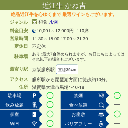
近江牛 かね吉
絶品近江牛を心ゆくまで 厳選ワインもございます。
和食
凡例
ジャンル
料金目安
10,001～12,000円
110席
営業時間
11:30～15:00 17:00～21:30
定休日
不定休
あり :最大7台停められますが、お日にちによっては
駐車場
それ以下の場合もございます。
最寄り駅
京阪膳所駅
直線394m
アクセス
膳所駅から琵琶湖方面に徒歩約10分。
住所
滋賀県大津市馬場1-10-18
駐車場
禁煙
飲み放題
食べ放題
個室
お座敷
WiFi
バリアフリー