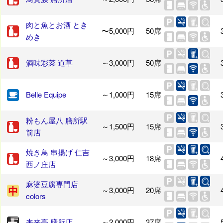
肉と魚とお酒 とき
〜5,000円
50席
めき
酒味彩菜 道草
～3,000円
50席
Belle Equipe
～1,000円
15席
粉もん屋八 膳所駅
～1,500円
15席
前店
焼き鳥 串揚げ 仁吉
～3,000円
18席
西ノ庄店
麻婆豆腐専門店
～3,000円
20席
colors
来来亭 膳所店
～2,000円
37席