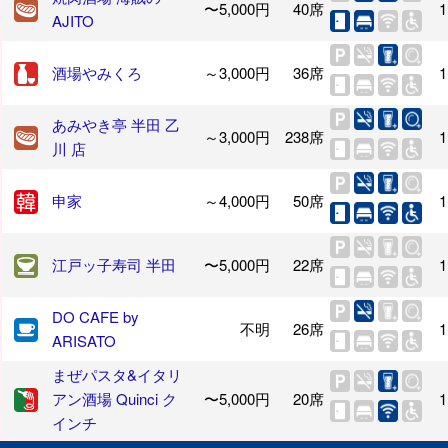
〜5,000円
40席
1
AJITO
酒場やみくろ
～3,000円
36席
1
あみやき亭 半田 乙
～3,000円
238席
1
川 店
申家
～4,000円
50席
1
江戸ッ子寿司 半田
〜5,000円
22席
1
DO CAFE by
不明
26席
1
ARISATO
まぜパスタ&イタリ
アン酒場 Quinci ク
〜5,000円
20席
1
インチ