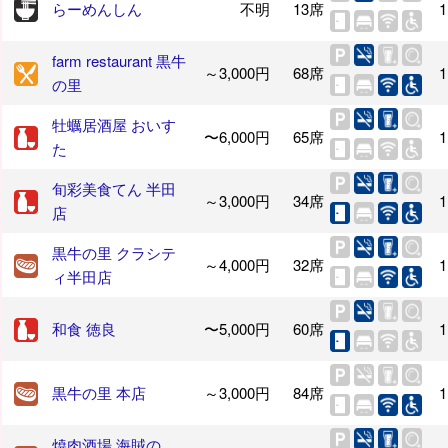
らーめんしん
不明
13席
1
farm restaurant 黒牛
～3,000円
68席
1
の里
牡蠣居酒屋 おいす
〜6,000円
65席
1
た
旬彩美食てん 半田
～3,000円
34席
1
店
黒牛の里 クラシテ
～4,000円
32席
1
ィ半田店
和食 徳良
〜5,000円
60席
1
黒牛の里 本店
～3,000円
84席
1
焼肉酒場 海賊の