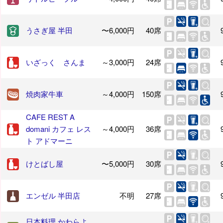
うさぎ屋 半田
〜6,000円
40席
いざっく さんま
～3,000円
24席
焼肉家牛車
～4,000円
150席
CAFE REST A
domani カフェ レス
～4,000円
36席
ト アドマーニ
けとばし屋
〜5,000円
30席
エンゼル 半田店
不明
27席
日本料理 かわらよ