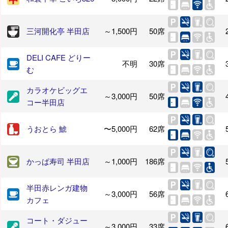
三河開化亭 半田店
～1,500円
50席
DELI CAFE どりー
不明
30席
む
カラオケビッグエ
～3,000円
50席
コー半田店
うおとら 鯱
〜5,000円
62席
かっぱ寿司 半田店
～1,000円
186席
半田赤レンガ建物
～3,000円
56席
カフェ
コート・ダジュー
～3,000円
33席