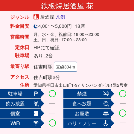
鉄板焼居酒屋 花
居酒屋
凡例
ジャンル
料金目安
4,001〜5,000円
18席
月、水～金、祝前日: 18:00～23:00
営業時間
土、日、祝日: 17:00～23:00
定休日
HPにて確認
駐車場
あり :2台
最寄り駅
住吉町駅
直線394m
アクセス
住吉町駅2分
住所
愛知県半田市出口町1-97 サンハンダビル1階2号室
駐車場
禁煙
飲み放題
食べ放題
個室
お座敷
WiFi
バリアフリー