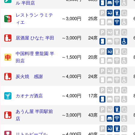
ル 半田店
レストラン ラミテ
～3,000円
25席
ィエ
居酒屋 ひなた 半田
～3,000円
24席
中国料理 豊龍園 半
～1,500円
20席
田店
炭火焼 感謝
～4,000円
24席
カオナガ酒店
～4,000円
17席
あうん屋 半田駅前
～3,000円
43席
店
リトルピープル
～4,000円
40席