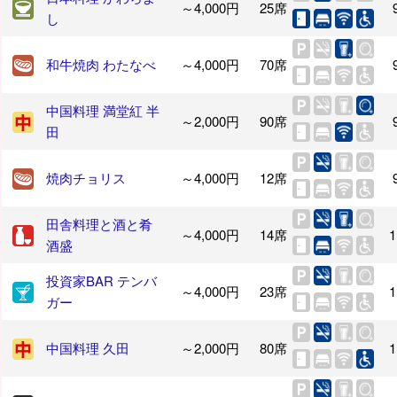
～4,000円
25席
し
和牛焼肉 わたなべ
～4,000円
70席
中国料理 満堂紅 半
～2,000円
90席
田
焼肉チョリス
～4,000円
12席
田舎料理と酒と肴
～4,000円
14席
1
酒盛
投資家BAR テンバ
～4,000円
23席
1
ガー
中国料理 久田
～2,000円
80席
1