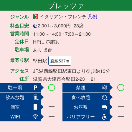
ブレッツァ
イタリアン・フレンチ
凡例
ジャンル
料金目安
2,001～3,000円
28席
営業時間
11:00～14:30 17:30～21:30
定休日
HPにて確認
駐車場
あり :8台
最寄り駅
堅田駅
直線537m
アクセス
JR湖西線堅田駅東口より徒歩約13分
住所
滋賀県大津市今堅田2-23 ー21
駐車場
禁煙
飲み放題
食べ放題
個室
お座敷
WiFi
バリアフリー