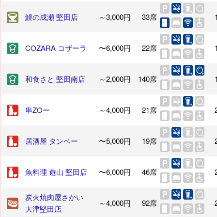
鰻の成瀬 堅田店
～3,000円
33席
COZARA コザーラ
〜6,000円
22席
和食さと 堅田南店
～2,000円
140席
串ZOー
～4,000円
21席
居酒屋 タンベー
〜5,000円
19席
魚料理 遊山 堅田店
〜6,000円
46席
炭火焼肉屋さかい
～4,000円
92席
大津堅田店