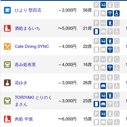
ひより 堅田店
～2,000円
56席
酒処まるいち
〜5,000円
21席
Cafe Dining SYNC
～4,000円
22席
呑み処有里
～4,000円
16席
花ゆき
～3,000円
26席
TORIYAKI とりのく
～3,000円
23席
まさん
肉処 牛慎
〜6,000円
15席