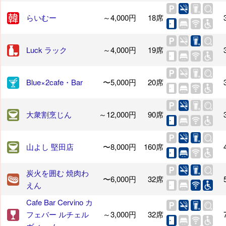
らいむー
～4,000円
18席
Luck ラック
～4,000円
19席
Blue×2cafe・Bar
〜5,000円
20席
大衆割烹じん
～12,000円
90席
山よし 堅田店
〜8,000円
160席
炭火を囲む 焼肉わ
〜6,000円
32席
えん
Cafe Bar Cervino カ
フェバー ルチェル
～3,000円
32席