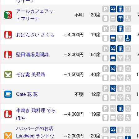
ヴィーノ
アールカフェアッ
不明
30席
トマリーナ
おばんざい さくら
～4,000円
19席
堅田酒場見聞録
～3,000円
54席
そば處 美登路
～1,500円
40席
1
Cafe 花 花
不明
12席
1
串焼き 鶏料理 でら
～4,000円
19席
1
ほや
ハンバーグのお店
Landweg ランドヴ
～2,000円
20席
1