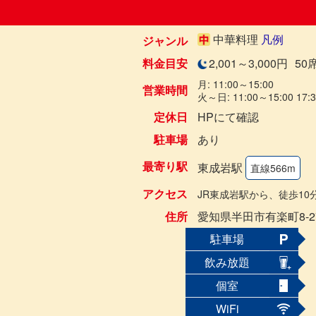
中華料理
凡例
ジャンル
料金目安
2,001～3,000円
50
月: 11:00～15:00
営業時間
火～日: 11:00～15:00 17:
定休日
HPにて確認
駐車場
あり
最寄り駅
東成岩駅
直線566m
アクセス
JR東成岩駅から、徒歩10
住所
愛知県半田市有楽町8-27
駐車場
飲み放題
個室
WiFi