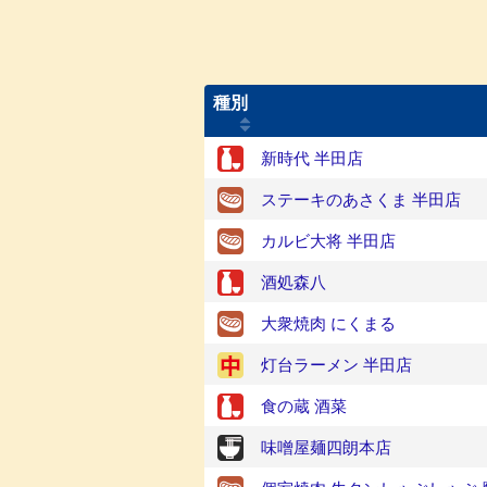
種別
新時代 半田店
ステーキのあさくま 半田店
カルビ大将 半田店
酒処森八
大衆焼肉 にくまる
灯台ラーメン 半田店
食の蔵 酒菜
味噌屋麺四朗本店