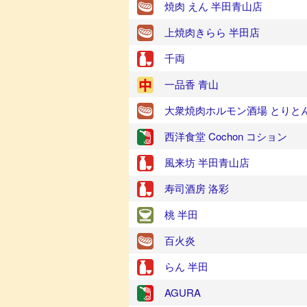
焼肉 えん 半田青山店
上焼肉きらら 半田店
千両
一品香 青山
大衆焼肉ホルモン酒場 とりと
西洋食堂 Cochon コション
風来坊 半田青山店
寿司酒房 洛彩
桃 半田
百火炎
らん 半田
AGURA