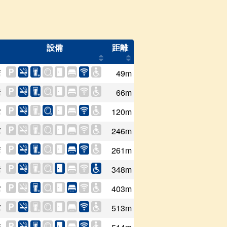
設備
距離
席
49m
席
66m
席
120m
席
246m
席
261m
席
348m
席
403m
席
513m