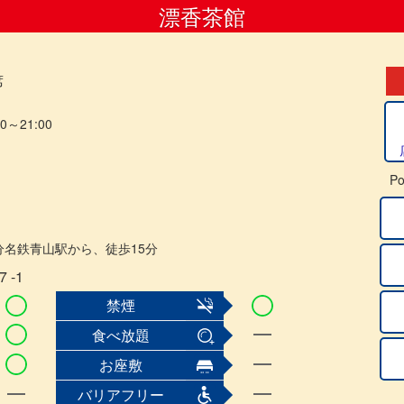
漂香茶館
席
30～21:00
Po
分名鉄青山駅から、徒歩15分
 ‐1
禁煙
食べ放題
お座敷
バリアフリー