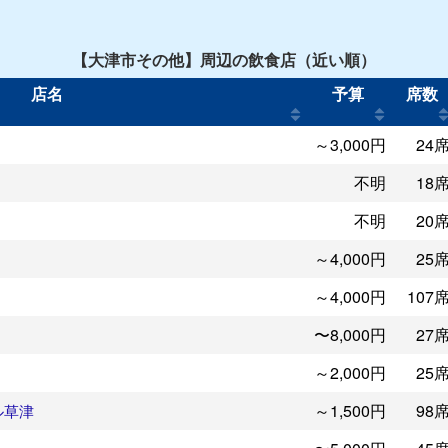
【大津市その他】周辺の飲食店（近い順）
店名
予算
席数
～3,000円
24
不明
18
不明
20
～4,000円
25
～4,000円
107
〜8,000円
27
～2,000円
25
～1,500円
98
ル草津