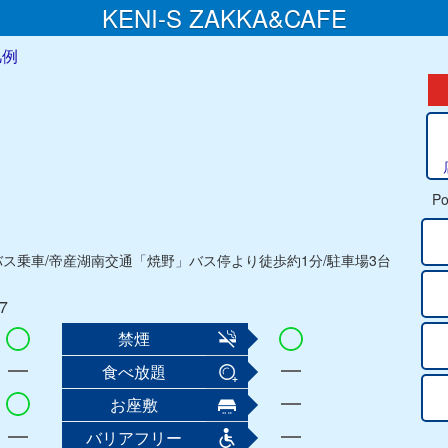
KENI-S ZAKKA&CAFE
凡例
Po
バス乗車/帝産湖南交通「焼野」バス停より徒歩約1分/駐車場3台
7
禁煙
食べ放題
お座敷
バリアフリー