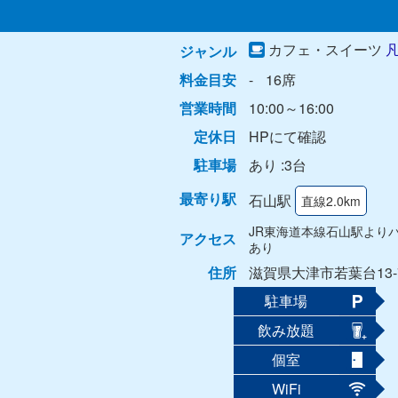
カフェ・スイーツ
ジャンル
料金目安
-
16席
営業時間
10:00～16:00
定休日
HPにて確認
駐車場
あり :3台
最寄り駅
石山駅
直線2.0km
JR東海道本線石山駅より
アクセス
あり
住所
滋賀県大津市若葉台13-
駐車場
飲み放題
個室
WiFi