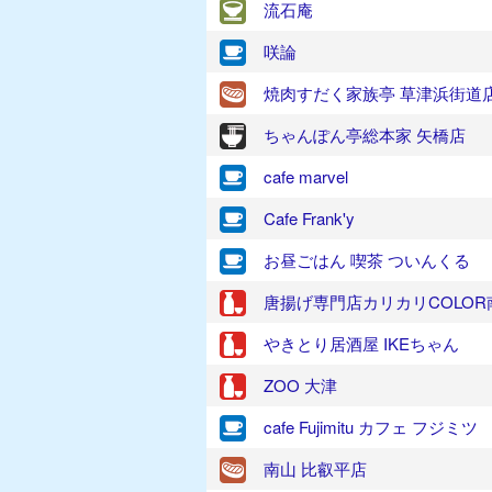
流石庵
咲論
焼肉すだく家族亭 草津浜街道
ちゃんぽん亭総本家 矢橋店
cafe marvel
Cafe Frank'y
お昼ごはん 喫茶 ついんくる
唐揚げ専門店カリカリCOLOR
やきとり居酒屋 IKEちゃん
ZOO 大津
cafe Fujimitu カフェ フジミツ
南山 比叡平店