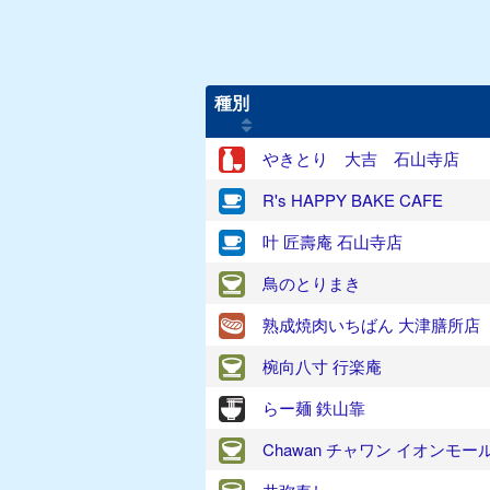
種別
やきとり 大吉 石山寺店
R's HAPPY BAKE CAFE
叶 匠壽庵 石山寺店
鳥のとりまき
熟成焼肉いちばん 大津膳所店
椀向八寸 行楽庵
らー麺 鉄山靠
Chawan チャワン イオンモー