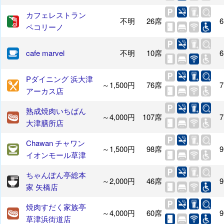
カフェレストラン
不明
26席
6
ペコリーノ
cafe marvel
不明
10席
6
Pダイニング 浜大津
～1,500円
76席
7
アーカス店
熟成焼肉いちばん
～4,000円
107席
7
大津膳所店
Chawan チャワン
～1,500円
98席
9
イオンモール草津
ちゃんぽん亭総本
～2,000円
46席
9
家 矢橋店
焼肉すだく家族亭
～4,000円
60席
9
草津浜街道店