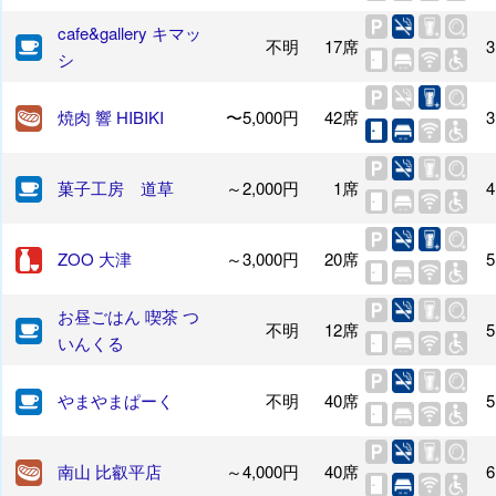
cafe&gallery キマッ
不明
17席
3
シ
焼肉 響 HIBIKI
〜5,000円
42席
3
菓子工房 道草
～2,000円
1席
4
ZOO 大津
～3,000円
20席
5
お昼ごはん 喫茶 つ
不明
12席
5
いんくる
やまやまぱーく
不明
40席
5
南山 比叡平店
～4,000円
40席
6