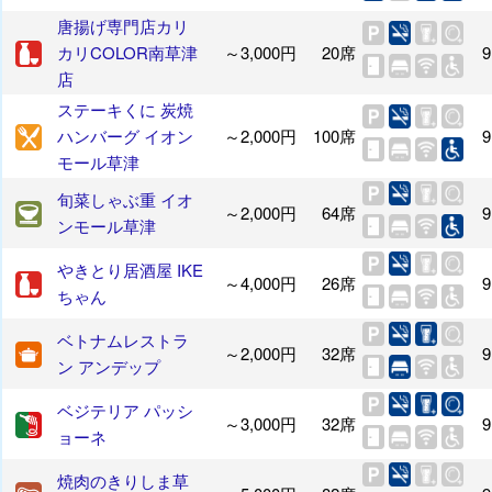
唐揚げ専門店カリ
カリCOLOR南草津
～3,000円
20席
9
店
ステーキくに 炭焼
ハンバーグ イオン
～2,000円
100席
9
モール草津
旬菜しゃぶ重 イオ
～2,000円
64席
9
ンモール草津
やきとり居酒屋 IKE
～4,000円
26席
9
ちゃん
ベトナムレストラ
～2,000円
32席
9
ン アンデップ
ベジテリア パッシ
～3,000円
32席
9
ョーネ
焼肉のきりしま草