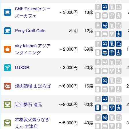
Shih Tzu cafe シー
～3,000円
13席
ズーカフェ
Pony Craft Cafe
不明
12席
sky kitchen アジア
～2,000円
69席
1
ンダイニング
LUXOR
～3,000円
20席
2
焼肉酒場 まほろば
〜6,000円
16席
2
近江懐石 清元
〜8,000円
60席
2
本格炭火焼うなぎ
〜5,000円
40席
3
えん 大津店