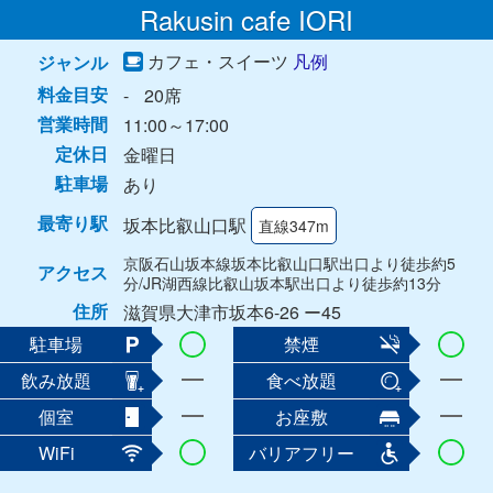
Rakusin cafe IORI
カフェ・スイーツ
凡例
ジャンル
料金目安
-
20席
営業時間
11:00～17:00
定休日
金曜日
駐車場
あり
最寄り駅
坂本比叡山口駅
直線347m
京阪石山坂本線坂本比叡山口駅出口より徒歩約5
アクセス
分/JR湖西線比叡山坂本駅出口より徒歩約13分
住所
滋賀県大津市坂本6-26 ー45
駐車場
禁煙
飲み放題
食べ放題
個室
お座敷
WiFi
バリアフリー