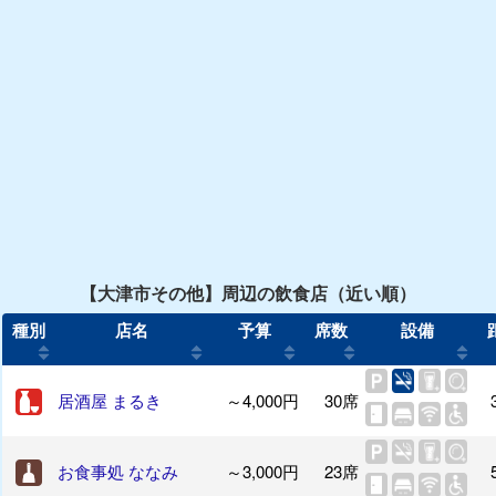
【大津市その他】周辺の飲食店（近い順）
種別
店名
予算
席数
設備
居酒屋 まるき
～4,000円
30席
お食事処 ななみ
～3,000円
23席