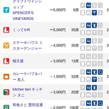
クラフトワインシ
ョップ
〜5,000円
6席
2
SPENCER’S
VINEYARDS
くってやR
〜5,000円
35席
2
ステーキハウス ミ
～4,000円
35席
2
スターデンジャー
晴天屋
～3,000円
13席
2
カレーケバブ＆バ
～1,500円
32席
2
ー 友人
kitchen tani キッチ
～3,000円
25席
2
ン タニ
和食さと 墨田堤通
～2,000円
106席
3