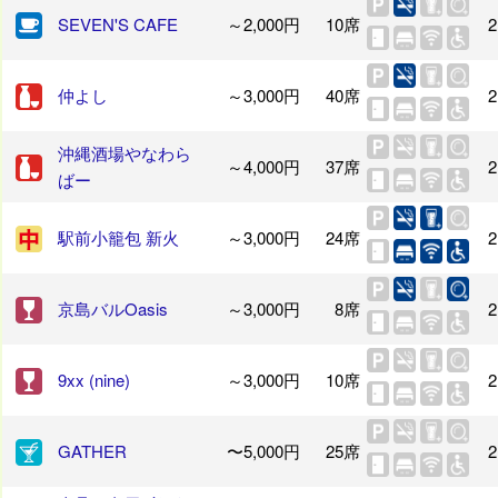
SEVEN'S CAFE
～2,000円
10席
2
仲よし
～3,000円
40席
2
沖縄酒場やなわら
～4,000円
37席
2
ばー
駅前小籠包 新火
～3,000円
24席
2
京島バルOasis
～3,000円
8席
2
9xx (nine)
～3,000円
10席
2
GATHER
〜5,000円
25席
2