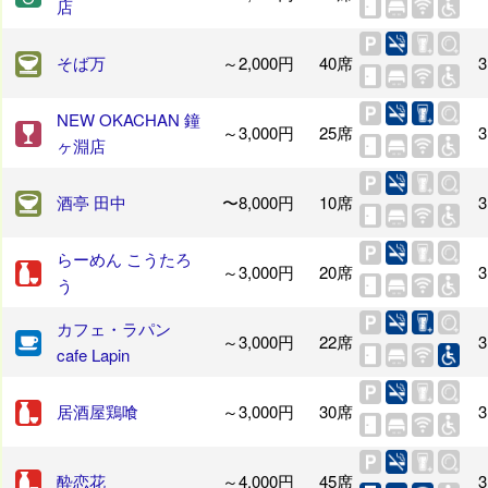
店
そば万
～2,000円
40席
3
NEW OKACHAN 鐘
～3,000円
25席
3
ヶ淵店
酒亭 田中
〜8,000円
10席
3
らーめん こうたろ
～3,000円
20席
3
う
カフェ・ラパン
～3,000円
22席
3
cafe Lapin
居酒屋鶏喰
～3,000円
30席
3
酔恋花
～4,000円
45席
3