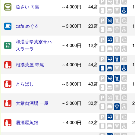
魚さい 向島
～4,000円
44席
1
cafe めぐる
～3,000円
23席
1
和漢香辛茶寮サハ
～4,000円
12席
1
スラーラ
相撲茶屋 寺尾
～4,000円
44席
1
とらばし
～3,000円
43席
1
大衆肉酒場 一屋
～3,000円
30席
2
居酒屋魚銀
～4,000円
42席
2