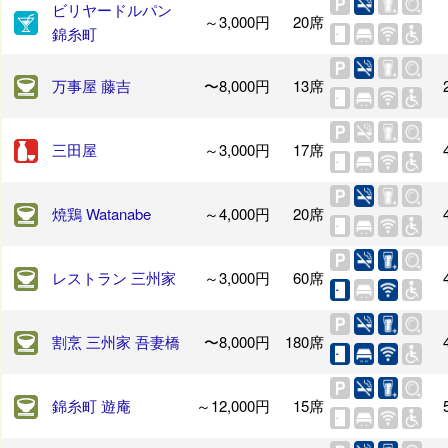
ビリヤードルパン
～3,000円
20席
錦糸町
万事屋 藤吉
〜8,000円
13席
三田屋
～3,000円
17席
焼鶏 Watanabe
～4,000円
20席
レストラン 三州家
～3,000円
60席
割烹 三州家 吾妻橋
〜8,000円
180席
錦糸町 遊庵
～12,000円
15席