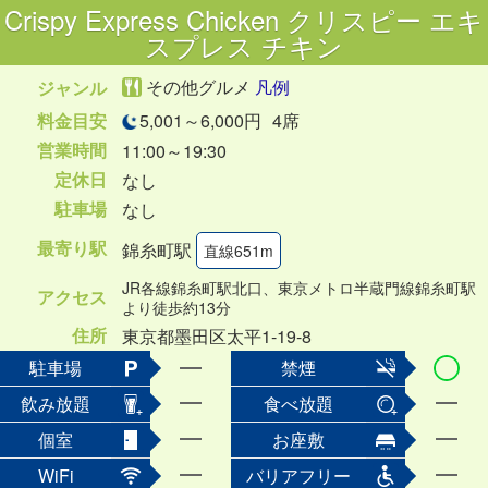
Crispy Express Chicken クリスピー エキ
スプレス チキン
その他グルメ
凡例
ジャンル
料金目安
5,001～6,000円
4席
営業時間
11:00～19:30
定休日
なし
駐車場
なし
最寄り駅
錦糸町駅
直線651m
JR各線錦糸町駅北口、東京メトロ半蔵門線錦糸町駅
アクセス
より徒歩約13分
住所
東京都墨田区太平1-19-8
駐車場
禁煙
飲み放題
食べ放題
個室
お座敷
WiFi
バリアフリー