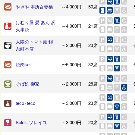
やきや 本所吾妻橋
～4,000円
50席
けむり屋 晏 あん 炭
～4,000円
21席
火串焼
太陽のトマト麺 錦
～2,000円
23席
糸町本店
焼肉kei
〜5,000円
32席
そば処 柳家
～2,000円
28席
teco×teco
～3,000円
23席
SoleiL ソレイユ
～3,000円
20席