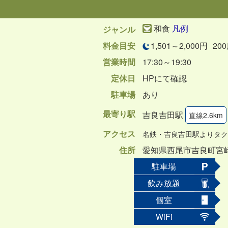
和食
凡例
ジャンル
料金目安
1,501～2,000円
20
営業時間
17:30～19:30
定休日
HPにて確認
駐車場
あり
最寄り駅
吉良吉田駅
直線2.6km
アクセス
名鉄・吉良吉田駅よりタク
住所
愛知県西尾市吉良町宮崎
駐車場
飲み放題
個室
WiFi