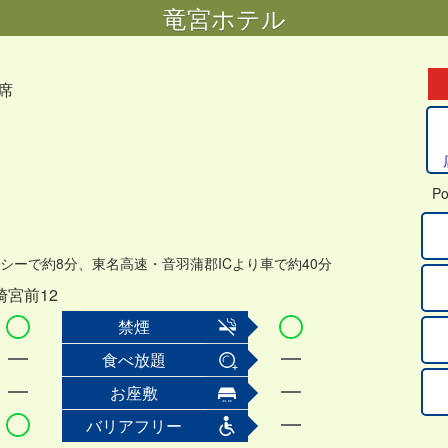
竜宮ホテル
0席
Po
シーで約8分、東名高速・音羽蒲郡ICより車で約40分
宮前12
禁煙
食べ放題
お座敷
バリアフリー