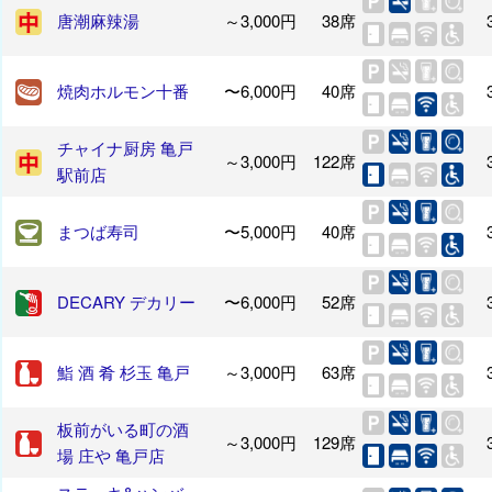
唐潮麻辣湯
～3,000円
38席
焼肉ホルモン十番
〜6,000円
40席
チャイナ厨房 亀戸
～3,000円
122席
駅前店
まつば寿司
〜5,000円
40席
DECARY デカリー
〜6,000円
52席
鮨 酒 肴 杉玉 亀戸
～3,000円
63席
板前がいる町の酒
～3,000円
129席
場 庄や 亀戸店