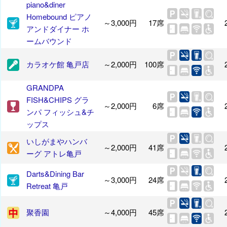
piano&diner
Homebound ピアノ
～3,000円
17席
アンドダイナー ホ
ームバウンド
カラオケ館 亀戸店
～2,000円
100席
GRANDPA
FISH&CHIPS グラ
～2,000円
6席
ンパ フィッシュ&チ
ップス
いしがまやハンバ
～2,000円
41席
ーグ アトレ亀戸
Darts&Dining Bar
～3,000円
24席
Retreat 亀戸
聚香園
～4,000円
45席