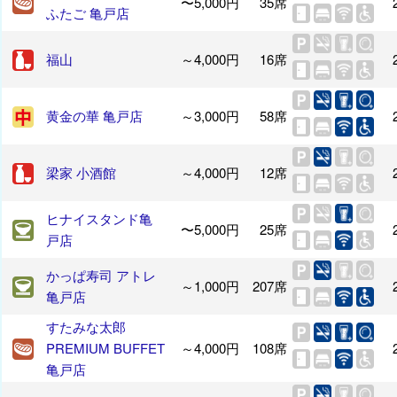
〜5,000円
35席
ふたご 亀戸店
福山
～4,000円
16席
黄金の華 亀戸店
～3,000円
58席
梁家 小酒館
～4,000円
12席
ヒナイスタンド亀
〜5,000円
25席
戸店
かっぱ寿司 アトレ
～1,000円
207席
亀戸店
すたみな太郎
PREMIUM BUFFET
～4,000円
108席
亀戸店