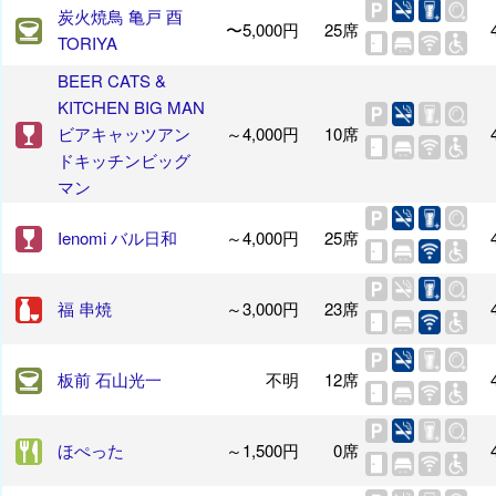
炭火焼鳥 亀戸 酉
〜5,000円
25席
TORIYA
BEER CATS &
KITCHEN BIG MAN
ビアキャッツアン
～4,000円
10席
ドキッチンビッグ
マン
Ienomi バル日和
～4,000円
25席
福 串焼
～3,000円
23席
板前 石山光一
不明
12席
ほぺった
～1,500円
0席