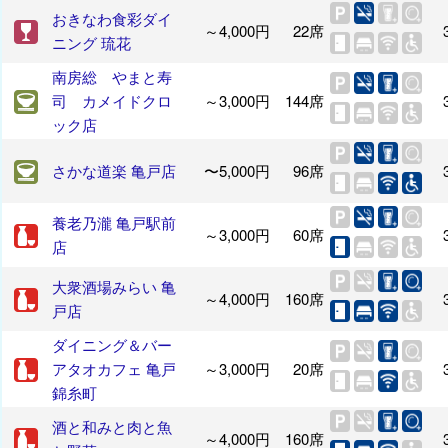
おきなわ食彩ダイ
～4,000円
22席
ニング 琉花
南房総 やまと寿
司 カメイドクロ
～3,000円
144席
ック店
さかな道楽 亀戸店
〜5,000円
96席
養老乃瀧 亀戸駅前
～3,000円
60席
店
大衆酒場みらい 亀
～4,000円
160席
戸店
ダイニング＆バー
アタオカフェ 亀戸
～3,000円
20席
錦糸町
酒と和みと肉と魚
～4,000円
160席