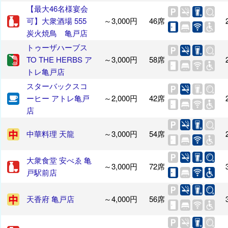
【最大46名様宴会
可】大衆酒場 555
～3,000円
46席
炭火焼鳥 亀戸店
トゥーザハーブス
TO THE HERBS ア
～3,000円
58席
トレ亀戸店
スターバックスコ
ーヒー アトレ亀戸
～2,000円
42席
店
中華料理 天龍
～3,000円
54席
大衆食堂 安べゑ 亀
～3,000円
72席
戸駅前店
天香府 亀戸店
～4,000円
56席