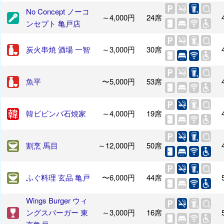
No Concept ノーコ
～4,000円
24席
ンセプト 亀戸店
炭火串焼 酒場 一智
～3,000円
30席
魚平
〜5,000円
53席
韓ビビンバ石焼家
～4,000円
19席
割烹 馬目
～12,000円
50席
ふぐ料理 玄品 亀戸
〜6,000円
44席
Wings Burger ウィ
ングスバーガー 東
～3,000円
16席