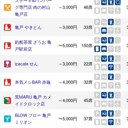
ステーキ&ハンバー
グ専門店 肉の村山
～3,000円
46席
亀戸店
亀戸 やきとん
～3,000円
33席
釣船茶屋 ざうお 亀
〜5,000円
150席
戸駅前店
izacafe せん
～3,000円
22席
本気メシBAR 赤龜
～4,000円
32席
窯MARU 亀戸 カメ
～4,000円
45席
イドクロック店
BLOW ブロー 亀戸
〜5,000円
37席
ミリオン