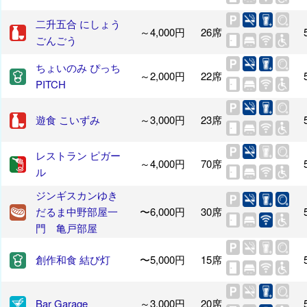
二升五合 にしょう
～4,000円
26席
ごんごう
ちょいのみ ぴっち
～2,000円
22席
PITCH
遊食 こいずみ
～3,000円
23席
レストラン ピガー
～4,000円
70席
ル
ジンギスカンゆき
だるま中野部屋一
〜6,000円
30席
門 亀戸部屋
創作和食 結び灯
〜5,000円
15席
Bar Garage
～3,000円
20席