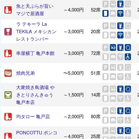
魚と天ぷらが旨い
～4,000円
52席
マジで居酒屋
ラ テキーラ La
TEKILA メキシカン
～3,000円
20席
レストランバー
串屋横丁 亀戸本館
～3,000円
72席
焼肉兄弟
〜5,000円
51席
大衆焼き鳥酒場 や
きとりさんきゅう
～1,500円
14席
亀戸本店
均タロー 亀戸店
～2,000円
80席
PONCOTTU ポンコ
～4,000円
25席