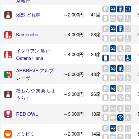
京亀戸
焼処 どれ味
～2,000円
41席
Kamenohe
～4,000円
28席
イタリアン 亀戸
～4,000円
20席
Osteria Hana
ARBREVE アルブ
〜5,000円
43席
レーヴ
粉もんや 笑楽 しょ
～3,000円
26席
うらく
RED OWL
～3,000円
18席
ビミビミ
～2,000円
14席