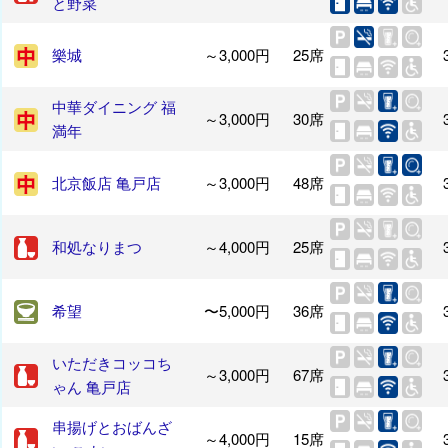
と野菜
樂城
～3,000円
25席
中華ダイニング 福
～3,000円
30席
満年
北京飯店 亀戸店
～3,000円
48席
和処なりまつ
～4,000円
25席
希望
〜5,000円
36席
いただきコッコち
～3,000円
67席
ゃん 亀戸店
串揚げとおばんざ
～4,000円
15席