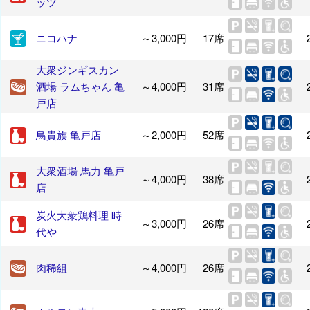
ッツ
ニコハナ
～3,000円
17席
大衆ジンギスカン
酒場 ラムちゃん 亀
～4,000円
31席
戸店
鳥貴族 亀戸店
～2,000円
52席
大衆酒場 馬力 亀戸
～4,000円
38席
店
炭火大衆鶏料理 時
～3,000円
26席
代や
肉稀組
～4,000円
26席