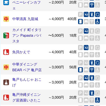
ペニーレインカフ
～2,000円
20席
ェ
中華清真 九龍城
～4,000円
400席
カメイド 町イタリ
アン Papasta パパ
〜5,000円
18席
スタ
魚貝かえで
～4,000円
40席
中華ダイニング
～3,000円
56席
BEAR ベア 亀戸店
亀戸もんじゃ おこ
～3,000円
26席
げ
亀戸沖縄ダイニン
～3,000円
20席
グ居酒屋いさたこ