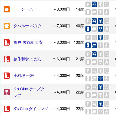
トーン・ハー
～3,000円
14席
タベルナ パタタ
～7,000円
40席
亀戸 居酒屋 大安
～3,000円
100席
創作和食 まだら
〜6,000円
21席
小料理 千雅
～4,000円
20席
K s Club ケーズク
～4,000円
22席
ラブ
K‘s Club ダイニング
～4,000円
22席