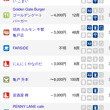
い こまい
Golden Gate Burger
ゴールデンゲート
～4,000円
12席
バーガー
焼肉 ホルモン 牛繁
～3,000円
48席
亀戸店
FARSIDE
不明
8席
にんにくやなのだ
～3,000円
8席
亀戸 升本
〜8,000円
100席
居酒屋 樺
～3,000円
10席
PENNY LANE cafe