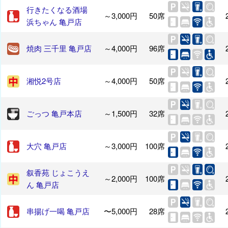
行きたくなる酒場
～3,000円
50席
浜ちゃん 亀戸店
焼肉 三千里 亀戸店
～4,000円
96席
湘悦2号店
～4,000円
50席
ごっつ 亀戸本店
～1,500円
32席
大穴 亀戸店
～3,000円
100席
叙香苑 じょこうえ
～2,000円
100席
ん 亀戸店
串揚げ一喝 亀戸店
〜5,000円
28席