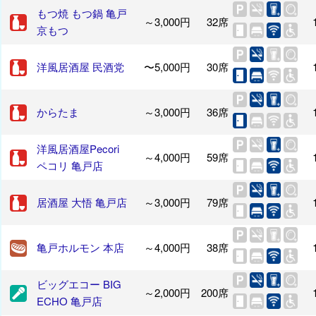
もつ焼 もつ鍋 亀戸
～3,000円
32席
京もつ
洋風居酒屋 民酒党
〜5,000円
30席
からたま
～3,000円
36席
洋風居酒屋Pecori
～4,000円
59席
ペコリ 亀戸店
居酒屋 大悟 亀戸店
～3,000円
79席
亀戸ホルモン 本店
～4,000円
38席
ビッグエコー BIG
～2,000円
200席
ECHO 亀戸店