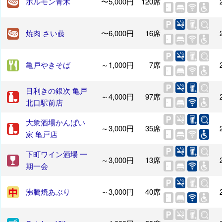
ホルモン青木
〜5,000円
120席
焼肉 さい藤
〜6,000円
16席
亀戸やきそば
～1,000円
7席
目利きの銀次 亀戸
～4,000円
97席
北口駅前店
大衆酒場かんぱい
～3,000円
35席
家 亀戸店
下町ワイン酒場 一
～3,000円
13席
期一会
沸騰焼あぶり
～3,000円
40席