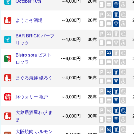
October 10th
～4,000円
20席
ようこそ酒場
～3,000円
26席
BAR BRICK バーブ
～4,000円
30席
リック
Bistro sora ビスト
〜6,000円
20席
ロソラ
まぐろ海鮮 磯ろく
～4,000円
35席
豚ウォリー 亀戸
～3,000円
28席
大衆居酒屋わが ま
～3,000円
30席
ま
大阪焼肉 ホルモン