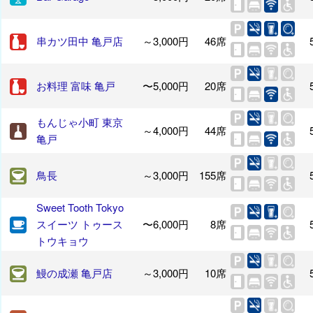
串カツ田中 亀戸店
～3,000円
46席
お料理 富味 亀戸
〜5,000円
20席
もんじゃ小町 東京
～4,000円
44席
亀戸
鳥長
～3,000円
155席
Sweet Tooth Tokyo
スイーツ トゥース
〜6,000円
8席
トウキョウ
鰻の成瀬 亀戸店
～3,000円
10席