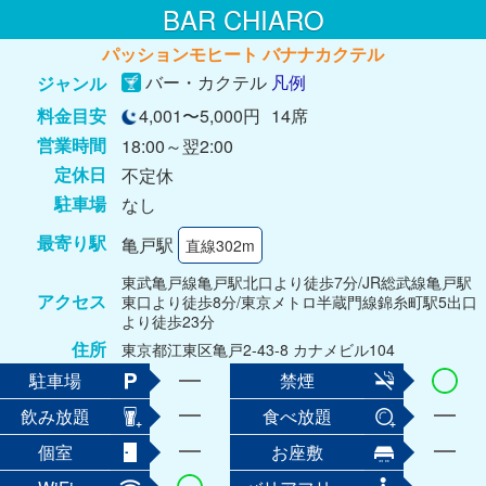
BAR CHIARO
パッションモヒート バナナカクテル
バー・カクテル
凡例
ジャンル
料金目安
4,001〜5,000円
14席
営業時間
18:00～翌2:00
定休日
不定休
駐車場
なし
最寄り駅
亀戸駅
直線302m
東武亀戸線亀戸駅北口より徒歩7分/JR総武線亀戸駅
アクセス
東口より徒歩8分/東京メトロ半蔵門線錦糸町駅5出口
より徒歩23分
住所
東京都江東区亀戸2-43-8 カナメビル104
駐車場
禁煙
飲み放題
食べ放題
個室
お座敷