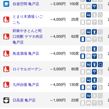
自遊空間 亀戸店
～3,000円
100席
とまり木酒場 いご
～4,000円
25席
こち
鉄板やきとんと蛇
口焼酎 ヤマネ肉店
～4,000円
62席
亀戸店
鳥道酒場 亀戸店
～4,000円
100席
ロイヤルガーデン
～3,000円
80席
九州自慢 亀戸店
～4,000円
130席
日高屋 亀戸店
～1,000円
23席