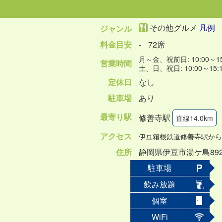
その他グルメ
凡例
ジャンル
料金目安
-
72席
月～金、祝前日: 10:00～15
営業時間
土、日、祝日: 10:00～15:
定休日
なし
駐車場
あり
最寄り駅
修善寺駅
直線14.0km
アクセス
伊豆箱根鉄道修善寺駅から
住所
静岡県伊豆市湯ケ島892
駐車場
飲み放題
個室
WiFi