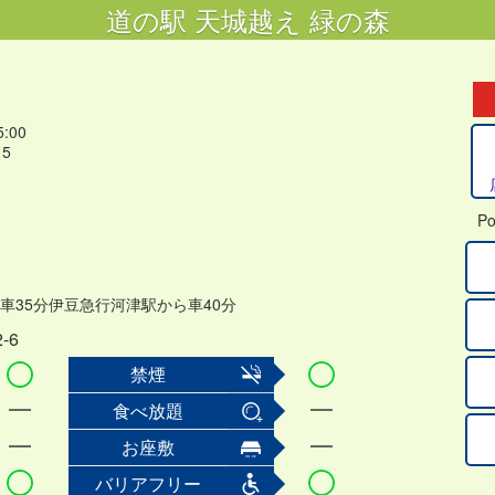
道の駅 天城越え 緑の森
:00
15
Po
車35分伊豆急行河津駅から車40分
-6
禁煙
食べ放題
お座敷
バリアフリー