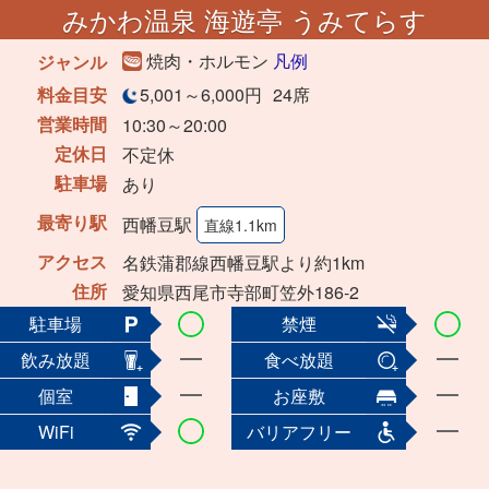
みかわ温泉 海遊亭 うみてらす
焼肉・ホルモン
凡例
ジャンル
料金目安
5,001～6,000円
24席
営業時間
10:30～20:00
定休日
不定休
駐車場
あり
最寄り駅
西幡豆駅
直線1.1km
アクセス
名鉄蒲郡線西幡豆駅より約1km
住所
愛知県西尾市寺部町笠外186-2
駐車場
禁煙
飲み放題
食べ放題
個室
お座敷
WiFi
バリアフリー