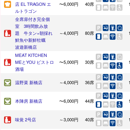
店 EL TRAGON エ
〜6,000円
40席
ルトラゴン
全席扉付き完全個
室 3時間飲み放
題 牛タン×朝採れ
～4,000円
80席
鮮魚や新鮮牡蠣
波遊新橋店
MEAT KITCHEN
MEとYOU ビストロ
〜5,000円
30席
酒場
温野菜 新橋店
～4,000円
36席
本陣房 新橋店
〜6,000円
44席
味覚 2号店
～3,000円
40席