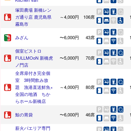
塚田農場 新橋レン
ガ通り店 鹿児島県
～4,000円
106席
霧島市
みざん
〜6,000円
43席
個室ビストロ
FULLMOoN 新橋虎
〜5,000円
70席
ノ門店
全席扉付き完全個
室 3時間飲み放
題 漁港直送鮮魚×
～4,000円
80席
全国の地酒 ちか
らホール新橋店
鯨の胃袋
〜6,000円
46席
薪火パエリア専門