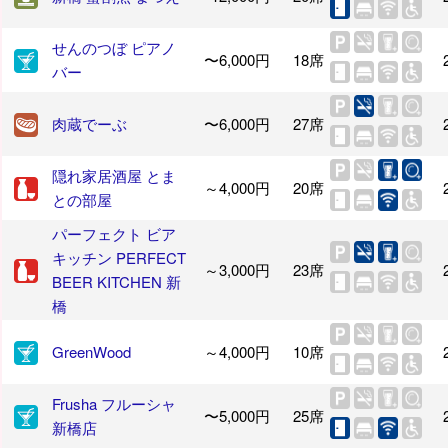
せんのつぼ ピアノ
〜6,000円
18席
バー
肉蔵でーぶ
〜6,000円
27席
隠れ家居酒屋 とま
～4,000円
20席
との部屋
パーフェクト ビア
キッチン PERFECT
～3,000円
23席
BEER KITCHEN 新
橋
GreenWood
～4,000円
10席
Frusha フルーシャ
〜5,000円
25席
新橋店