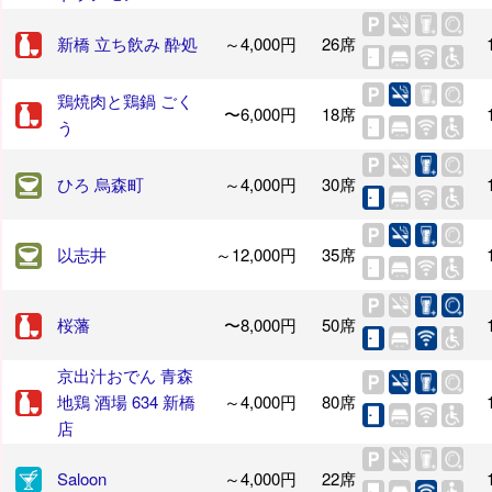
新橋 立ち飲み 酔処
～4,000円
26席
鶏焼肉と鶏鍋 ごく
〜6,000円
18席
う
ひろ 烏森町
～4,000円
30席
以志井
～12,000円
35席
桜藩
〜8,000円
50席
京出汁おでん 青森
地鶏 酒場 634 新橋
～4,000円
80席
店
Saloon
～4,000円
22席