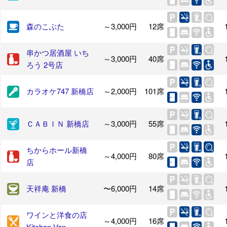
森のこぶた
～3,000円
12席
串かつ居酒屋 いち
～3,000円
40席
ろう 2号店
カラオケ747 新橋店
～2,000円
101席
ＣＡＢＩＮ 新橋店
～3,000円
55席
ちからホール新橋
～4,000円
80席
店
天祥庵 新橋
〜6,000円
14席
ワインと洋食の店
～4,000円
16席
Kitchen Van