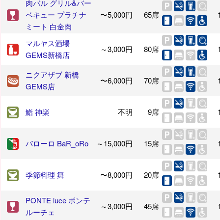
肉バル グリル&バー
ベキュー プラチナ
〜5,000円
65席
ミート 白金肉
マルヤス酒場
～3,000円
80席
GEMS新橋店
ニクアザブ 新橋
〜6,000円
70席
GEMS店
鮨 神楽
不明
9席
バローロ BaR_oRo
～15,000円
15席
季節料理 舞
〜8,000円
20席
PONTE luce ポンテ
～3,000円
45席
ルーチェ