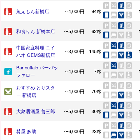
魚えもん新橋店
～4,000円
94席
和食りん 新橋本店
〜5,000円
62席
中国家庭料理 ニイ
～3,000円
145席
ハオ GEMS新橋店
Bar buffalo バーバッ
～4,000円
7席
ファロー
おすすめ とりスタ
～4,000円
70席
ー 新橋店
大衆居酒屋 善三郎
〜5,000円
30席
肴屋 多助
〜6,000円
23席