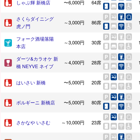
しゃぶ輝 新橋店
〜6,000円
64席
さくらダイニング
～3,000円
86席
虎ノ門
フォーク酒場落陽
～3,000円
30席
本店
ダーツ&カラオケ 新
～4,000円
28席
橋 NEYVE ネイブ
はいさい 新橋
〜5,000円
20席
ボルギーニ 新橋店
〜5,000円
80席
さかなや いさむ
～10,000円
23席