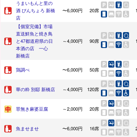
うまいもんと里の
酒 びんちょろ 新橋
〜6,000円
20席
店
【個室完備】市場
直送鮮魚と焼き鳥
と47都道府県の日
～4,000円
90席
本酒の店 一心
新橋店
鶏調べ
〜6,000円
50席
華の粋 別邸 新橋店
～4,000円
120席
罪無き麻婆豆腐
～2,000円
20席
魚ませませ
〜6,000円
16席