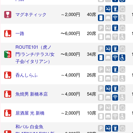
マグネティック
～2,000円
40席
一路
〜6,000円
20席
ROUTE101（虎ノ
門/ランチ/テラス/女
〜8,000円
34席
子会/イタリアン）
呑んしらふ
～4,000円
26席
魚焼男 新橋本店
～4,000円
54席
居酒屋 光 新橋
～2,000円
10席
和バル 白金魚