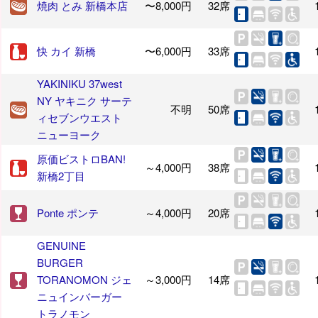
焼肉 とみ 新橋本店
〜8,000円
32席
快 カイ 新橋
〜6,000円
33席
YAKINIKU 37west
NY ヤキニク サーテ
不明
50席
ィセブンウエスト
ニューヨーク
原価ビストロBAN!
～4,000円
38席
新橋2丁目
Ponte ポンテ
～4,000円
20席
GENUINE
BURGER
TORANOMON ジェ
～3,000円
14席
ニュインバーガー
トラノモン