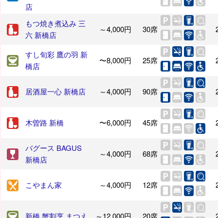
店
もつ焼き煮込み 三
～4,000円
30席
六 新橋店
すし旬彩 鷹の羽 新
〜8,000円
25席
橋店
居酒屋一心 新橋店
～4,000円
90席
木曽路 新橋
〜6,000円
45席
バグース BAGUS
～4,000円
68席
新橋店
こやまん家
～4,000円
12席
新橋 蟹割烹 まつえ
～12,000円
20席