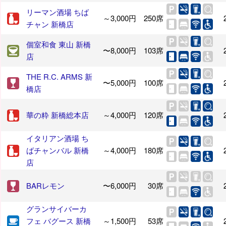
リーマン酒場 ちば
～3,000円
250席
チャン 新橋店
個室和食 東山 新橋
〜8,000円
103席
店
THE R.C. ARMS 新
〜5,000円
100席
橋店
華の粋 新橋総本店
～4,000円
120席
イタリアン酒場 ち
ばチャンバル 新橋
～4,000円
180席
店
BARレモン
〜6,000円
30席
グランサイバーカ
フェ バグース 新橋
～1,500円
53席