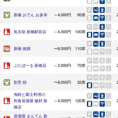
新橋 おでん お多幸
～4,000円
95席
魚京助 新橋駅前店
～4,000円
100席
新橋 徳壽
〜8,000円
110席
ぶたぼーる 新橋店
～3,000円
70席
割烹 煌
〜8,000円
32席
海鮮と郷土料理の
和食居酒屋 篠村 新
～4,000円
120席
橋店
居酒屋 まんてん 新