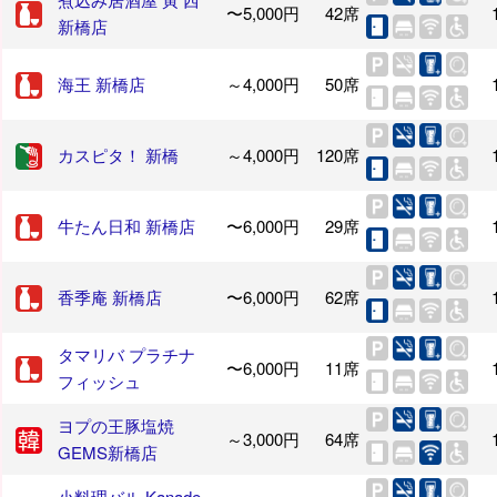
〜5,000円
42席
新橋店
海王 新橋店
～4,000円
50席
カスピタ！ 新橋
～4,000円
120席
牛たん日和 新橋店
〜6,000円
29席
香季庵 新橋店
〜6,000円
62席
タマリバ プラチナ
〜6,000円
11席
フィッシュ
ヨプの王豚塩焼
～3,000円
64席
GEMS新橋店
小料理バル Kanade