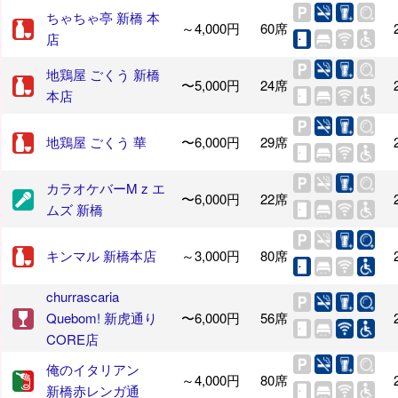
ちゃちゃ亭 新橋 本
～4,000円
60席
店
地鶏屋 ごくう 新橋
〜5,000円
24席
本店
地鶏屋 ごくう 華
〜6,000円
29席
カラオケバーM z エ
〜6,000円
22席
ムズ 新橋
キンマル 新橋本店
～3,000円
80席
churrascaria
Quebom! 新虎通り
〜6,000円
56席
CORE店
俺のイタリアン
～4,000円
80席
新橋赤レンガ通