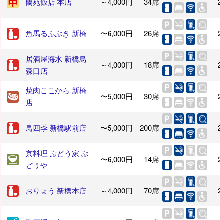
蘭苑飯店 本店
～4,000円
34席
魚馬るふぶき 新橋
〜6,000円
26席
居酒屋海水 新橋烏
～4,000円
18席
森口店
焼肉ここから 新橋
〜5,000円
30席
店
鳥四季 新橋駅前店
〜5,000円
200席
京料理 ぶどう家 ぶ
〜6,000円
14席
どうや
おりょう 新橋本店
～4,000円
70席