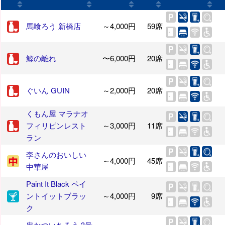
馬喰ろう 新橋店
～4,000円
59席
鯨の離れ
〜6,000円
20席
ぐいん GUIN
～2,000円
20席
くもん屋 マラナオ
フィリピンレスト
～3,000円
11席
ラン
李さんのおいしい
～4,000円
45席
中華屋
Paint It Black ペイ
ントイットブラッ
～4,000円
9席
ク
串かついちろう 3号