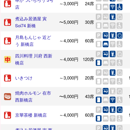
～3,000円
24席
店
煮込み居酒屋 寅
〜5,000円
30席
Soi74 新橋
月島もんじゃ 近ど
～4,000円
60席
う 新橋店
四川料理 川府 西新
～4,000円
120席
橋店
いきつけ
～3,000円
20席
焼肉ホルモン 在市
〜6,000円
43席
西新橋店
京華茶楼 新橋店
～4,000円
60席
煮込み居酒屋 寅 西