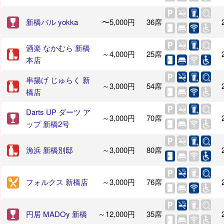
新橋バル yokka
〜5,000円
36席
酒楽 なかむら 新橋
～4,000円
25席
本店
串揚げ じゅらく 新
～3,000円
54席
橋店
Darts UP ダーツ ア
～3,000円
70席
ップ 新橋2号
漁浜 新橋別邸
～3,000円
80席
フォルクス 新橋店
～3,000円
76席
円居 MADOy 新橋
～12,000円
35席