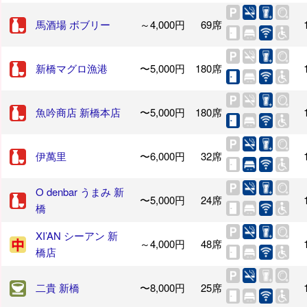
馬酒場 ボブリー
～4,000円
69席
新橋マグロ漁港
〜5,000円
180席
魚吟商店 新橋本店
〜5,000円
180席
伊萬里
〜6,000円
32席
O denbar うまみ 新
〜5,000円
24席
橋
XI’AN シーアン 新
～4,000円
48席
橋店
二貴 新橋
〜8,000円
25席