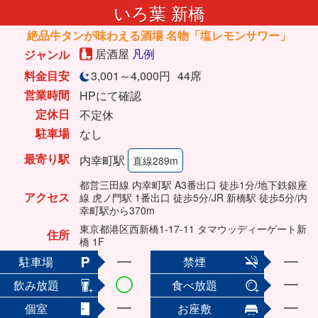
いろ葉 新橋
絶品牛タンが味わえる酒場 名物「塩レモンサワー」
居酒屋
凡例
ジャンル
料金目安
3,001～4,000円
44席
営業時間
HPにて確認
定休日
不定休
駐車場
なし
最寄り駅
内幸町駅
直線289m
都営三田線 内幸町駅 A3番出口 徒歩1分/地下鉄銀座
アクセス
線 虎ノ門駅 1番出口 徒歩5分/JR 新橋駅 徒歩5分/内
幸町駅から370m
東京都港区西新橋1-17-11 タマウッディーゲート新
住所
橋 1F
駐車場
禁煙
飲み放題
食べ放題
個室
お座敷