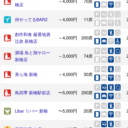
～4,000円
70席
橋店
何やってるBAR2
～4,000円
11席
創作和食 厳選地酒
～4,000円
200席
辻政 新橋店
酒場 魚と鶏ヤロー
～3,000円
74席
新橋店
美ら海 新橋
～4,000円
30席
鳥四季 新橋駅前店
〜5,000円
200席
Libar リバー 新橋
〜5,000円
20席