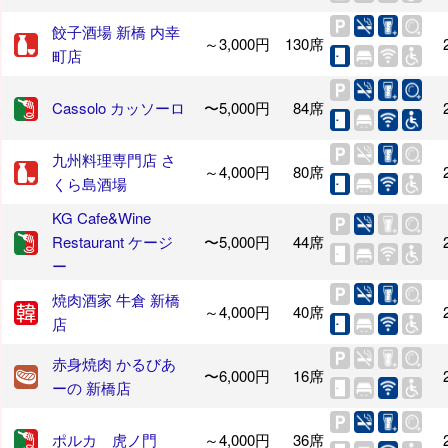
餃子酒場 新橋 内幸
～3,000円
130席
町店
Cassolo カッソーロ
〜5,000円
84席
九州料理専門店 さ
～4,000円
80席
くら島酒場
KG Cafe&Wine
Restaurant ケージ
〜5,000円
44席
ー
焼肉酒家 牛倉 新橋
～4,000円
40席
店
赤身焼肉 かるびあ
〜6,000円
16席
ーの 新橋店
ポルカ 虎ノ門
～4,000円
36席