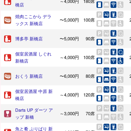
～4,000円
180席
橋店
焼肉ここから デラ
〜5,000円
100席
ックス 新橋店
博多亭 新橋店
〜5,000円
90席
個室居酒屋 しぐれ
～4,000円
100席
新橋店
おくう 新橋店
〜6,000円
80席
個室居酒屋 中原 新
～4,000円
120席
橋店
Darts UP ダーツ ア
～3,000円
70席
ップ 新橋
魚と肴 ぶりばり 新