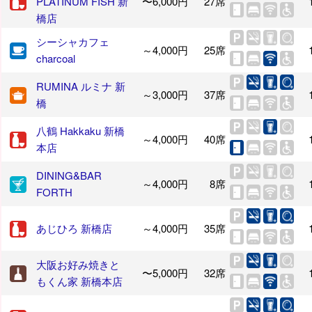
PLATINUM FISH 新
〜6,000円
27席
橋店
シーシャカフェ
～4,000円
25席
charcoal
RUMINA ルミナ 新
～3,000円
37席
橋
八鶴 Hakkaku 新橋
～4,000円
40席
本店
DINING&BAR
～4,000円
8席
FORTH
あじひろ 新橋店
～4,000円
35席
大阪お好み焼きと
〜5,000円
32席
もくん家 新橋本店