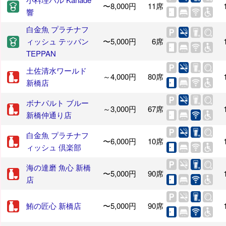
〜8,000円
11席
響
白金魚 プラチナフ
ィッシュ テッパン
〜5,000円
6席
TEPPAN
土佐清水ワールド
～4,000円
80席
新橋店
ボナパルト ブルー
～3,000円
67席
新橋仲通り店
白金魚 プラチナフ
〜6,000円
10席
ィッシュ 倶楽部
海の達磨 魚心 新橋
〜5,000円
90席
店
鮪の匠心 新橋店
〜5,000円
90席