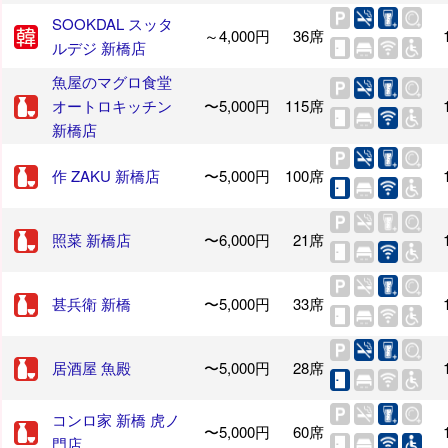
SOOKDAL スッタ
～4,000円
36席
ルデジ 新橋店
魚屋のマグロ食堂
オートロキッチン
〜5,000円
115席
新橋店
作 ZAKU 新橋店
〜5,000円
100席
照菜 新橋店
〜6,000円
21席
甚兵衛 新橋
〜5,000円
33席
居酒屋 魚殿
〜5,000円
28席
コンロ家 新橋 虎ノ
〜5,000円
60席
門店