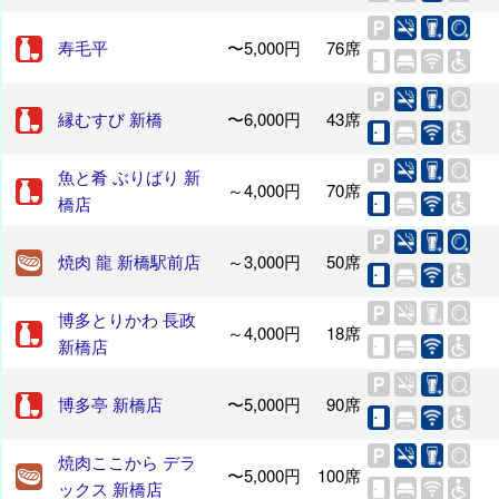
寿毛平
〜5,000円
76席
縁むすび 新橋
〜6,000円
43席
魚と肴 ぶりばり 新
～4,000円
70席
橋店
焼肉 龍 新橋駅前店
～3,000円
50席
博多とりかわ 長政
～4,000円
18席
新橋店
博多亭 新橋店
〜5,000円
90席
焼肉ここから デラ
〜5,000円
100席
ックス 新橋店