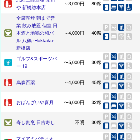
～3,000円
80席
や 新橋総本店
全席喫煙 朝まで営
業 飲み放題 個室 日
本酒と地鶏の和バ
～4,000円
40席
ル 八鶴 -Hakkaku-
新橋店
ゴルフ&スポーツバ
〜5,000円
30席
ー 19
烏森百薬
～4,000円
45席
おばんざいや喜月
〜6,000円
32席
寿し割烹 日吉寿し
不明
30席
マイアミパティオ