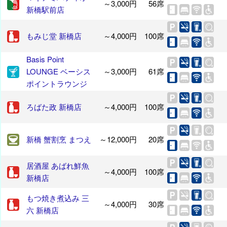
～3,000円
56席
新橋駅前店
もみじ堂 新橋店
～4,000円
100席
Basis Point
LOUNGE ベーシス
～3,000円
61席
ポイントラウンジ
ろばた政 新橋店
～4,000円
100席
新橋 蟹割烹 まつえ
～12,000円
20席
居酒屋 あばれ鮮魚
～4,000円
100席
新橋店
もつ焼き煮込み 三
～4,000円
30席
六 新橋店