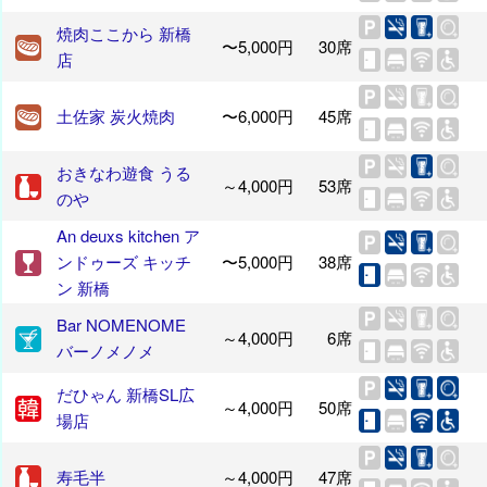
焼肉ここから 新橋
〜5,000円
30席
店
土佐家 炭火焼肉
〜6,000円
45席
おきなわ遊食 うる
～4,000円
53席
のや
An deuxs kitchen ア
ンドゥーズ キッチ
〜5,000円
38席
ン 新橋
Bar NOMENOME
～4,000円
6席
バーノメノメ
だひゃん 新橋SL広
～4,000円
50席
場店
寿毛半
～4,000円
47席