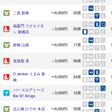
二貴 新橋
〜8,000円
25席
福盈門 フクエイモ
～3,000円
50席
ン 新橋店
新橋 山猿
〜6,000円
17席
居酒屋 凛
～3,000円
56席
O denbar うまみ 新
〜5,000円
24席
橋
バー エルアミーゴ
～3,000円
12席
Bar El' Amigo
志ん橋 ひでや 本店
〜8,000円
35席