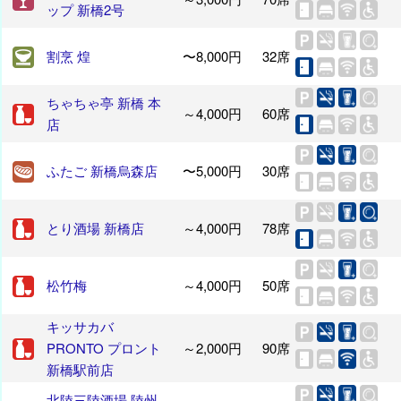
ップ 新橋2号
割烹 煌
〜8,000円
32席
ちゃちゃ亭 新橋 本
～4,000円
60席
店
ふたご 新橋烏森店
〜5,000円
30席
とり酒場 新橋店
～4,000円
78席
松竹梅
～4,000円
50席
キッサカバ
PRONTO プロント
～2,000円
90席
新橋駅前店
北陸三陸酒場 陸州