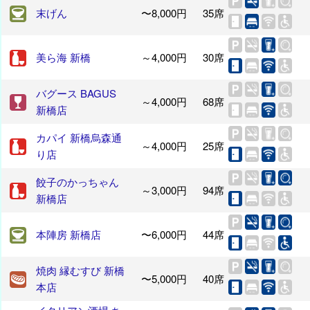
末げん
〜8,000円
35席
美ら海 新橋
～4,000円
30席
バグース BAGUS
～4,000円
68席
新橋店
カパイ 新橋烏森通
～4,000円
25席
り店
餃子のかっちゃん
～3,000円
94席
新橋店
本陣房 新橋店
〜6,000円
44席
焼肉 縁むすび 新橋
〜5,000円
40席
本店