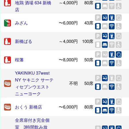
地鶏 酒場 634 新橋
～4,000円
80席
店
みざん
〜6,000円
43席
新橋ばる
～4,000円
100席
桜藩
〜8,000円
50席
YAKINIKU 37west
NY ヤキニク サーテ
不明
50席
ィセブンウエスト
ニューヨーク
おくう 新橋店
〜6,000円
80席
全席扉付き完全個
室 3時間飲み放