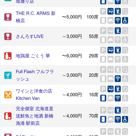
堀通り店
THE R.C. ARMS 新
〜5,000円
100席
橋店
さんろすLIVE
～3,000円
55席
地鶏屋 ごくう 華
〜6,000円
29席
Full Flash フルフラ
～3,000円
20席
ッシュ
ワインと洋食の店
～4,000円
16席
Kitchen Van
完全個室 北海道直
送鮮魚と地酒 新橋
～4,000円
70席
漁港 駅前店