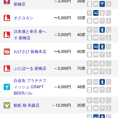
～3,000円
28席
新橋店
オクユカシ
〜5,000円
33席
日本酒と串天 座へ
～3,000円
40席
そ 新橋店
わびさび 新橋本店
〜6,000円
60席
ぶたぼーる 新橋店
～3,000円
70席
白金魚 プラチナフ
ィッシュ CRAFT
～4,000円
48席
BEERバル
鮨処 順 烏森店
～12,000円
20席