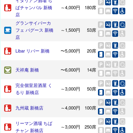
イタリアン酒場 ち
ばチャンバル 新橋
～4,000円
180席
店
グランサイバーカ
フェ バグース 新橋
～1,500円
53席
店
Libar リバー 新橋
〜5,000円
20席
天祥庵 新橋
〜6,000円
14席
完全個室居酒屋 く
～3,000円
50席
るり 新橋店
九州蔵 新橋店
～4,000円
100席
リーマン酒場 ちば
～3,000円
250席
チャン 新橋店