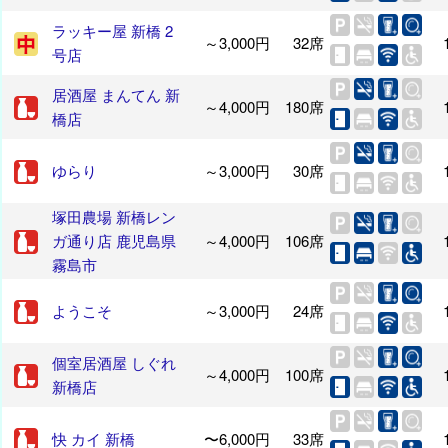
ラッキー屋 新橋 2
～3,000円
32席
号店
居酒屋 まんてん 新
～4,000円
180席
橋店
ゆらり
～3,000円
30席
塚田農場 新橋レン
ガ通り店 鹿児島県
～4,000円
106席
霧島市
ようこそ
～3,000円
24席
個室居酒屋 しぐれ
～4,000円
100席
新橋店
快 カイ 新橋
〜6,000円
33席