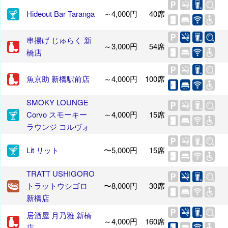
Hideout Bar Taranga
～4,000円
40席
串揚げ じゅらく 新
～3,000円
54席
橋店
魚京助 新橋駅前店
～4,000円
100席
SMOKY LOUNGE
Corvo スモーキー
～4,000円
15席
ラウンジ コルヴォ
Lit リット
〜5,000円
15席
TRATT USHIGORO
トラットウシゴロ
〜8,000円
30席
新橋店
居酒屋 月乃雅 新橋
～4,000円
160席
店