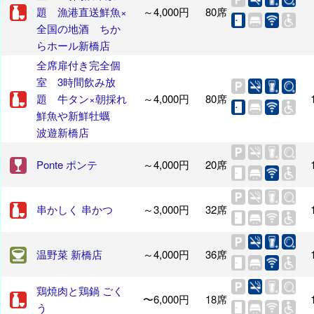
題 漁港直送鮮魚×
～4,000円
80席
全国の地酒 ちか
らホール新橋店
全席扉付き完全個
室 3時間飲み放
題 牛タン×朝採れ
～4,000円
80席
鮮魚や新鮮牡蠣
波遊新橋店
Ponte ポンテ
～4,000円
20席
串かしく 串かつ
～3,000円
32席
温野菜 新橋店
～4,000円
36席
鶏焼肉と鶏鍋 ごく
〜6,000円
18席
う