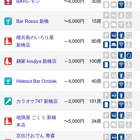
BARレモン
〜6,000円
30席
Bar Rosso 新橋
〜6,000円
15席
権兵衛のいろり屋
～4,000円
80席
新橋店
麹家 koujiya 新橋店
～3,000円
100席
Hideout Bar Ombak
～4,000円
40席
カラオケ747 新橋店
～2,000円
101席
地鶏屋 ごくう 新橋
〜5,000円
24席
本店
京出汁おでん 青森