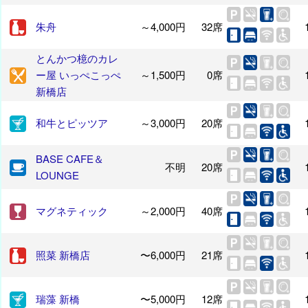
朱舟
～4,000円
32席
とんかつ檍のカレ
ー屋 いっぺこっぺ
～1,500円
0席
新橋店
和牛とピッツア
～3,000円
20席
BASE CAFE＆
不明
20席
LOUNGE
マグネティック
～2,000円
40席
照菜 新橋店
〜6,000円
21席
瑞藻 新橋
〜5,000円
12席