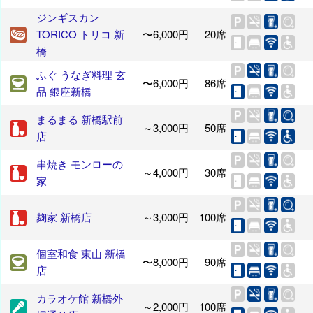
ジンギスカン
TORICO トリコ 新
〜6,000円
20席
橋
ふぐ うなぎ料理 玄
〜6,000円
86席
品 銀座新橋
まるまる 新橋駅前
～3,000円
50席
店
串焼き モンローの
～4,000円
30席
家
麹家 新橋店
～3,000円
100席
個室和食 東山 新橋
〜8,000円
90席
店
カラオケ館 新橋外
～2,000円
100席