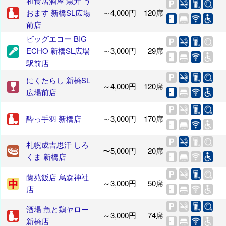
和食居酒屋 魚升 う
おます 新橋SL広場
～4,000円
120席
前店
ビッグエコー BIG
ECHO 新橋SL広場
～3,000円
29席
駅前店
にくたらし 新橋SL
～4,000円
120席
広場前店
酔っ手羽 新橋店
～3,000円
170席
札幌成吉思汗 しろ
〜5,000円
20席
くま 新橋店
蘭苑飯店 烏森神社
～3,000円
50席
店
酒場 魚と鶏ヤロー
～3,000円
74席
新橋店