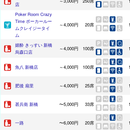
～3,000円
250席
店
Poker Room Crazy
Time ポーカールー
～4,000円
20席
ムクレイジータイ
ム
嬉酔 きっすい 新橋
～4,000円
100席
烏森口店
魚八 新橋店
～4,000円
100席
肥後 扇里
～4,000円
25席
甚兵衛 新橋
〜5,000円
33席
一路
〜6,000円
20席