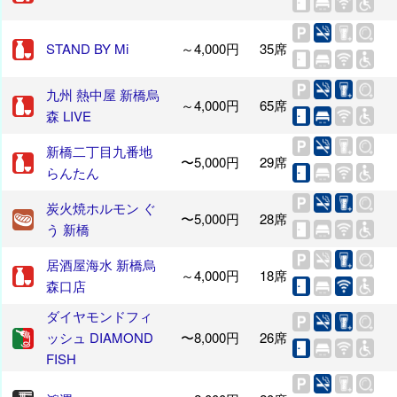
STAND BY Mi
～4,000円
35席
九州 熱中屋 新橋烏
～4,000円
65席
森 LIVE
新橋二丁目九番地
〜5,000円
29席
らんたん
炭火焼ホルモン ぐ
〜5,000円
28席
う 新橋
居酒屋海水 新橋烏
～4,000円
18席
森口店
ダイヤモンドフィ
ッシュ DIAMOND
〜8,000円
26席
FISH