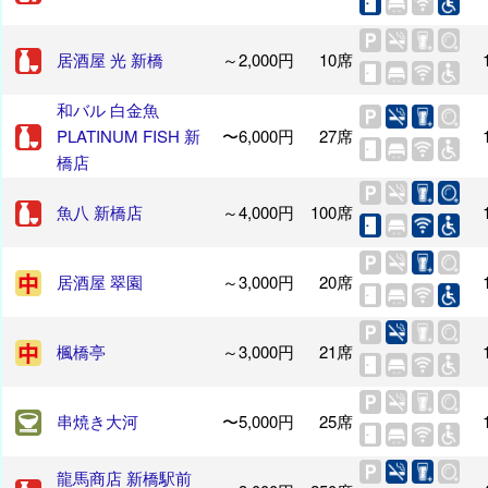
居酒屋 光 新橋
～2,000円
10席
和バル 白金魚
PLATINUM FISH 新
〜6,000円
27席
橋店
魚八 新橋店
～4,000円
100席
居酒屋 翠園
～3,000円
20席
楓橋亭
～3,000円
21席
串焼き大河
〜5,000円
25席
龍馬商店 新橋駅前