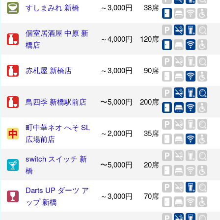
すしまみれ 新橋
～3,000円
38席
個室居酒屋 中原 新
～4,000円
120席
橋店
赤札屋 新橋店
～3,000円
90席
鳥四季 新橋駅前店
〜5,000円
200席
町中華ネオ へそ SL
～2,000円
35席
広場前店
switch スイッチ 新
〜5,000円
20席
橋
Darts UP ダーツ ア
～3,000円
70席
ップ 新橋