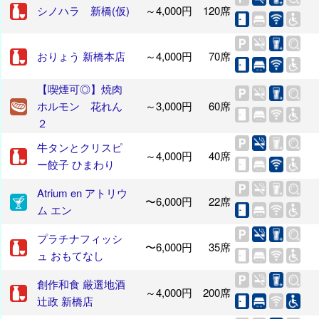
シノハラ 新橋(仮)
～4,000円
120席
おりょう 新橋本店
～4,000円
70席
【喫煙可◎】焼肉
ホルモン 花れん
～3,000円
60席
２
牛タンとクリスピ
～4,000円
40席
ー餃子 ひまわり
Atrium en アトリウ
〜6,000円
22席
ム エン
プラチナフィッシ
〜6,000円
35席
ュ おもてなし
創作和食 厳選地酒
～4,000円
200席
辻政 新橋店