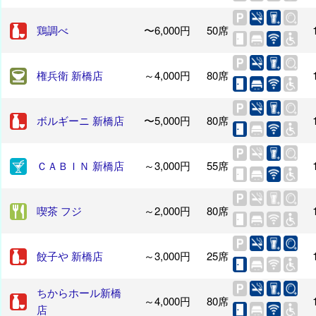
鶏調べ
〜6,000円
50席
権兵衛 新橋店
～4,000円
80席
ボルギーニ 新橋店
〜5,000円
80席
ＣＡＢＩＮ 新橋店
～3,000円
55席
喫茶 フジ
～2,000円
80席
餃子や 新橋店
～3,000円
25席
ちからホール新橋
～4,000円
80席
店