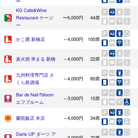
KG Cafe&Wine
Restaurant ケージ
〜5,000円
44席
ー
かこ囲 新橋店
～4,000円
100席
炭火焼 串まる 新橋
～4,000円
22席
九州料理専門店 さ
～4,000円
80席
くら島酒場
Bar de Nail f'bloom
～3,000円
15席
エフブルーム
蘭苑飯店 本店
～4,000円
34席
Darts UP ダーツ ア
～3,000円
70席