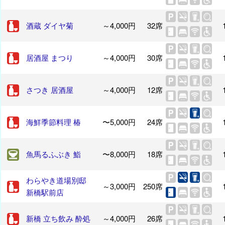
酒蔵 ダイヤ菊
～4,000円
32席
居酒屋 まつり
～4,000円
30席
さつき 居酒屋
～4,000円
12席
海鮮季節料理 椿
〜5,000円
24席
魚馬るふぶき 鮨
〜8,000円
18席
わらやき道場別邸
～3,000円
250席
新橋駅前店
新橋 立ち飲み 酔処
～4,000円
26席