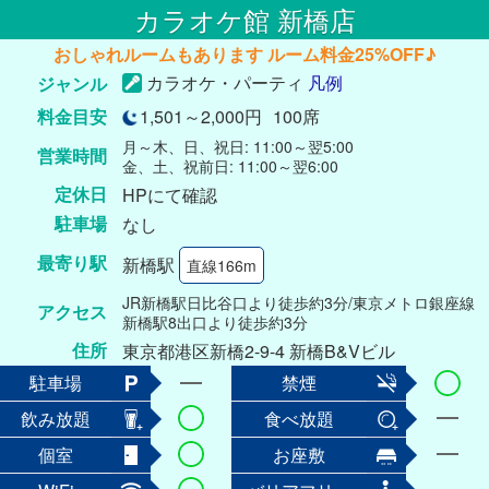
カラオケ館 新橋店
おしゃれルームもあります ルーム料金25%OFF♪
カラオケ・パーティ
凡例
ジャンル
料金目安
1,501～2,000円
100席
月～木、日、祝日: 11:00～翌5:00
営業時間
金、土、祝前日: 11:00～翌6:00
定休日
HPにて確認
駐車場
なし
最寄り駅
新橋駅
直線166m
JR新橋駅日比谷口より徒歩約3分/東京メトロ銀座線
アクセス
新橋駅8出口より徒歩約3分
住所
東京都港区新橋2-9-4 新橋B&Vビル
駐車場
禁煙
飲み放題
食べ放題
個室
お座敷