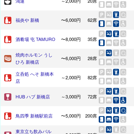
鴻運
～2,000円
20席
福炎や 新橋
〜6,000円
62席
酒肴場 屯 TAMURO
〜8,000円
35席
焼肉ホルモン うし
〜6,000円
28席
ひろ 新橋店
立呑処 へそ 新橋本
～2,000円
82席
店
HUB ハブ 新橋店
～3,000円
72席
鳥四季 新橋駅前店
〜5,000円
200席
東京立ち飲みバル