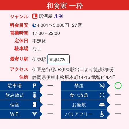
和食家 一粋
居酒屋
凡例
ジャンル
料金目安
4,001〜5,000円
27席
営業時間
17:30～22:00
定休日
不定休
駐車場
なし
最寄り駅
伊東駅
直線472m
アクセス
伊豆急行線JR伊東駅出口より徒歩約9分
住所
静岡県伊東市松原本町14-15 武智ビル1F
駐車場
禁煙
飲み放題
食べ放題
個室
お座敷
WiFi
バリアフリー