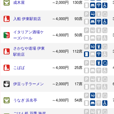
成木屋
～2,000円
130席
入船 伊東駅前店
～4,000円
93席
イタリアン酒場ケ
～4,000円
50席
ーズバール
さかなや道場 伊東
～4,000円
112席
駅前店
こばば
～4,000円
25席
伊豆っ子ラーメン
～2,000円
17席
うなぎ 浜名亭
～4,000円
54席
ごはん処 花季 海岸