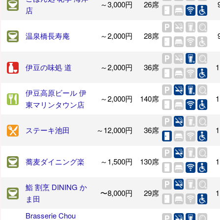
～3,000円
26席
店
温泉橋長寿庵
～2,000円
28席
伊豆の味処 道
～2,000円
36席
1
伊豆高原ビール 伊
～2,000円
140席
1
東マリンタウン店
ステーキ池田
～12,000円
36席
1
蕎麦ダイニング楽
～1,500円
130席
1
鮨 割烹 DINING か
〜8,000円
29席
1
ま田
Brasserie Chou