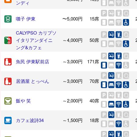
ンディ
囃子 伊東
〜5,000円
15席
CALYPSO カリプソ
イタリアンダイニ
～4,000円
50席
ング&カフェ
魚民 伊東駅前店
～3,000円
171席
居酒屋 とっぺん
～3,000円
70席
飯や 笑
～2,000円
40席
カフェ波詩34
～1,500円
18席