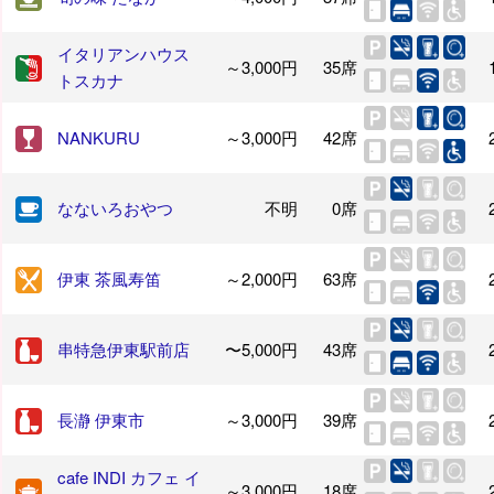
イタリアンハウス
～3,000円
35席
トスカナ
NANKURU
～3,000円
42席
なないろおやつ
不明
0席
伊東 茶風寿笛
～2,000円
63席
串特急伊東駅前店
〜5,000円
43席
長瀞 伊東市
～3,000円
39席
cafe INDI カフェ イ
～3,000円
18席