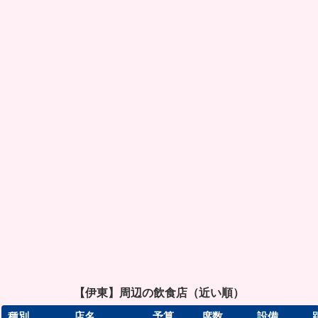
【伊東】周辺の飲食店（近い順）
種別
店名
予算
席数
設備