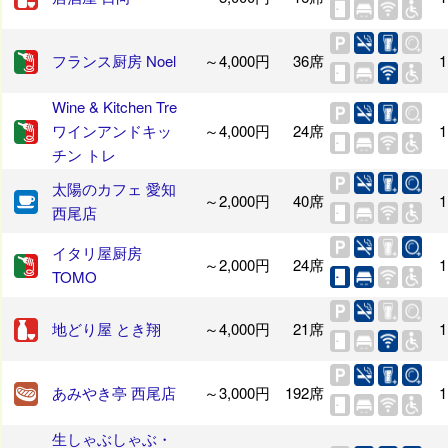
フランス厨房 Noel
～4,000円
36席
1
Wine & Kitchen Tre
ワインアンドキッ
～4,000円
24席
1
チン トレ
太陽のカフェ 愛知
～2,000円
40席
1
西尾店
イタリ屋厨房
～2,000円
24席
1
TOMO
地どり屋 とき翔
～4,000円
21席
1
あみやき亭 西尾店
～3,000円
192席
1
生しゃぶしゃぶ・