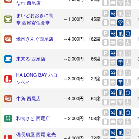
なれ 西尾店
まいどおおきに食
～1,000円
45席
堂 西尾寄住食堂
焼肉きんぐ西尾店
～4,000円
162席
来来る 西尾店
～2,000円
66席
HA LONG BAY ハロ
～3,000円
22席
ンベイ
牛角 西尾店
～4,000円
64席
和食さと 西尾店
～2,000円
108席
備長扇屋 西尾 道光
～4,000円
72席