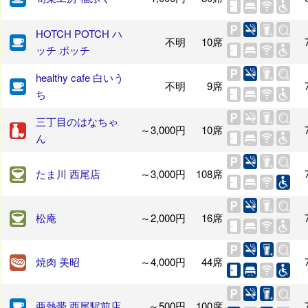
HOTCH POTCH ハ
不明
10席
ッチ ポッチ
healthy cafe 白いう
不明
9席
ち
三丁目のはなちゃ
～3,000円
10席
ん
たま川 西尾店
～3,000円
108席
松庵
～2,000円
16席
焼肉 美昭
～4,000円
44席
亜熱帯 西尾駅前店
～500円
100席