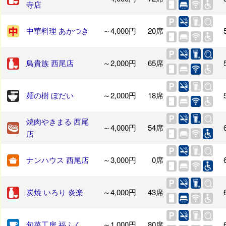
寺店
中華料理 あかつき
～4,000円
20席
鳥貴族 西尾店
～2,000円
65席
麺の樹 ぼだい
～2,000円
18席
焼肉やきまる 西尾
～4,000円
54席
店
ナンハウス 西尾店
～3,000円
0席
炭焼 いろり 炎楽
～4,000円
43席
旬菜工房 福ふく
～1,000円
80席