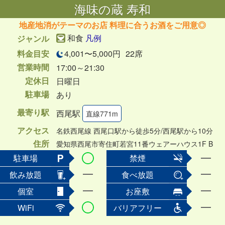
海味の蔵 寿和
地産地消がテーマのお店 料理に合うお酒をご用意◎
和食
凡例
ジャンル
料金目安
4,001〜5,000円
22席
営業時間
17:00～21:30
定休日
日曜日
駐車場
あり
最寄り駅
西尾駅
直線771m
アクセス
名鉄西尾線 西尾口駅から徒歩5分/西尾駅から10分
住所
愛知県西尾市寄住町若宮11番ウェアーハウス1F B
駐車場
禁煙
飲み放題
食べ放題
個室
お座敷
WiFi
バリアフリー