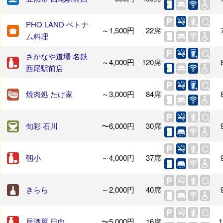
PHO LAND ベトナ
～1,500円
22席
ム料理
さかなや道場 名鉄
～4,000円
120席
西尾駅前店
焼肉処 たけ家
～3,000円
84席
旬彩 石川
〜6,000円
30席
朝小
～4,000円
37席
きらら
～2,000円
40席
居酒屋 日向
〜5,000円
16席
1