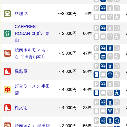
料理 久
〜8,000円
6席
CAFE'REST
RODAN ロダン 青
～2,000円
60席
山
焼肉ホルモン もぐ
～3,000円
47席
ら 半田青山本店
異彩屋
～4,000円
90席
灯台ラーメン 半田
～4,000円
40席
店
権兵衛
～4,000円
23席
焼肉きんぐ 半田店
～3,000円
156席