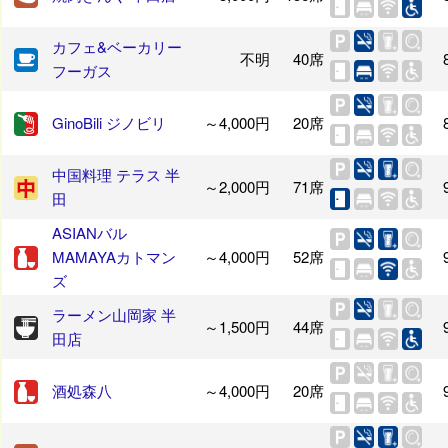
カフェ&ベーカリー
不明
40席
フーガス
GinoBili ジノビリ
～4,000円
20席
中国料理 テラス 半
～2,000円
71席
田
ASIANバル
MAMAYAカトマン
～4,000円
52席
ズ
ラーメン山岡家 半
～1,500円
44席
田店
酒処森八
～4,000円
20席