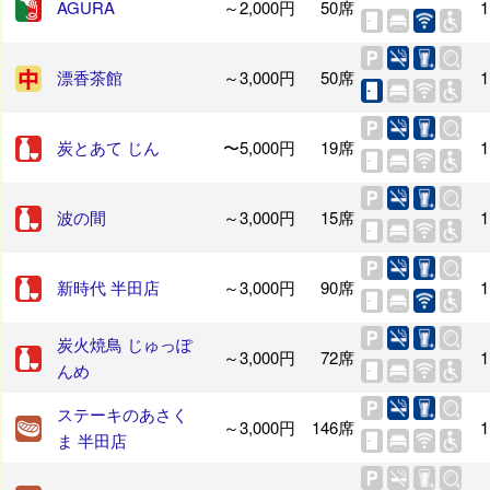
AGURA
～2,000円
50席
1
漂香茶館
～3,000円
50席
1
炭とあて じん
〜5,000円
19席
1
波の間
～3,000円
15席
1
新時代 半田店
～3,000円
90席
1
炭火焼鳥 じゅっぽ
～3,000円
72席
1
んめ
ステーキのあさく
～3,000円
146席
1
ま 半田店