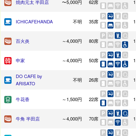
焼肉元太 半田店
〜5,000円
62席
1
ICHICAFEHANDA
不明
35席
1
百火炎
～4,000円
80席
1
申家
～4,000円
50席
1
DO CAFE by
不明
26席
1
ARISATO
牛花香
～1,500円
22席
1
牛角 半田店
～4,000円
70席
1