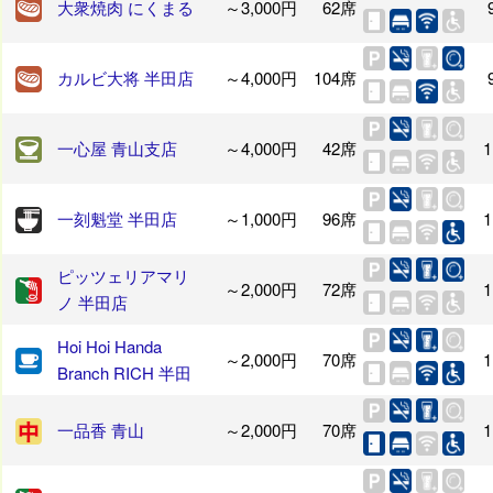
大衆焼肉 にくまる
～3,000円
62席
カルビ大将 半田店
～4,000円
104席
一心屋 青山支店
～4,000円
42席
1
一刻魁堂 半田店
～1,000円
96席
1
ピッツェリアマリ
～2,000円
72席
1
ノ 半田店
Hoi Hoi Handa
～2,000円
70席
1
Branch RICH 半田
一品香 青山
～2,000円
70席
1