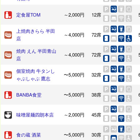
定食屋TOM
～2,000円
12席
上焼肉きらら 半田
～4,000円
72席
店
焼肉 えん 半田青山
～4,000円
72席
店
個室焼肉 牛タンし
〜5,000円
32席
ゃぶしゃぶ 鷹志
BANBA食堂
〜5,000円
38席
味噌屋麺四朗本店
～2,000円
45席
食の蔵 酒菜
〜5,000円
30席