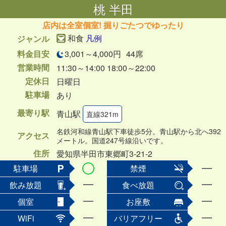
桃 半田
店内は全室個室! 掘りごたつでゆったり
和食
凡例
ジャンル
料金目安
3,001～4,000円
44席
営業時間
11:30～14:00 18:00～22:00
定休日
日曜日
駐車場
あり
最寄り駅
青山駅
直線321m
名鉄河和線青山駅下車徒歩5分。青山駅から北へ392
アクセス
メートル。国道247号線沿いです。
住所
愛知県半田市東郷町3-21-2
駐車場
禁煙
飲み放題
食べ放題
個室
お座敷
WiFi
バリアフリー