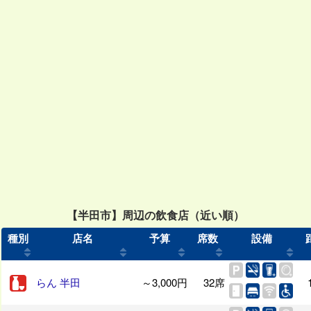
【半田市】周辺の飲食店（近い順）
種別
店名
予算
席数
設備
らん 半田
～3,000円
32席