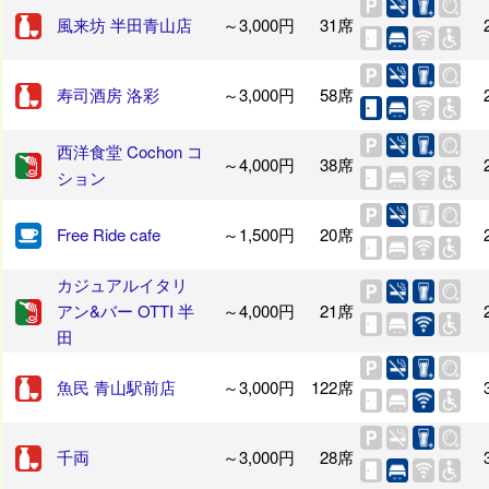
風来坊 半田青山店
～3,000円
31席
寿司酒房 洛彩
～3,000円
58席
西洋食堂 Cochon コ
～4,000円
38席
ション
Free Ride cafe
～1,500円
20席
カジュアルイタリ
アン&バー OTTI 半
～4,000円
21席
田
魚民 青山駅前店
～3,000円
122席
千両
～3,000円
28席