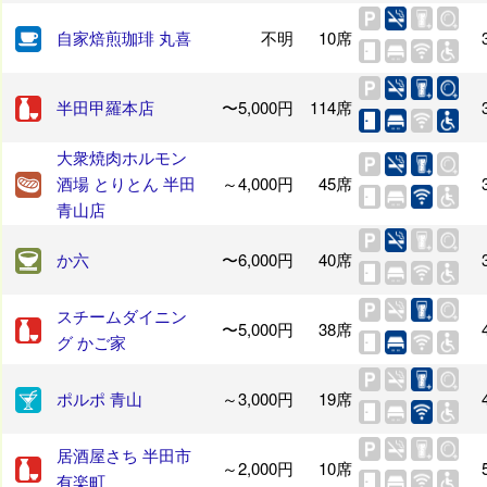
自家焙煎珈琲 丸喜
不明
10席
半田甲羅本店
〜5,000円
114席
大衆焼肉ホルモン
酒場 とりとん 半田
～4,000円
45席
青山店
か六
〜6,000円
40席
スチームダイニン
〜5,000円
38席
グ かご家
ポルポ 青山
～3,000円
19席
居酒屋さち 半田市
～2,000円
10席
有楽町