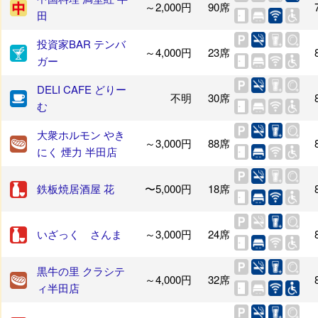
～2,000円
90席
田
投資家BAR テンバ
～4,000円
23席
ガー
DELI CAFE どりー
不明
30席
む
大衆ホルモン やき
～3,000円
88席
にく 煙力 半田店
鉄板焼居酒屋 花
〜5,000円
18席
いざっく さんま
～3,000円
24席
黒牛の里 クラシテ
～4,000円
32席
ィ半田店