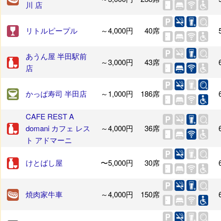
川 店
リトルピープル
～4,000円
40席
あうん屋 半田駅前
～3,000円
43席
店
かっぱ寿司 半田店
～1,000円
186席
CAFE REST A
domani カフェ レス
～4,000円
36席
ト アドマーニ
けとばし屋
〜5,000円
30席
焼肉家牛車
～4,000円
150席