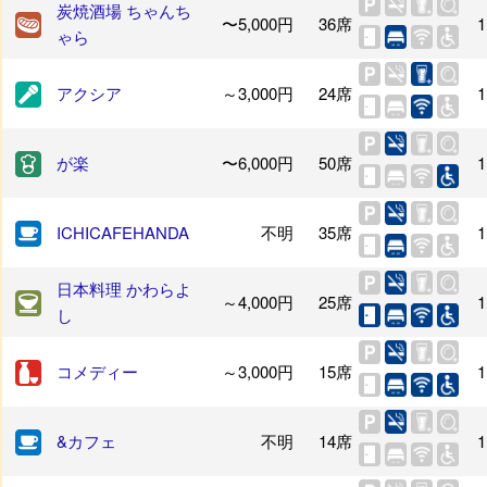
炭焼酒場 ちゃんち
〜5,000円
36席
1
ゃら
アクシア
～3,000円
24席
1
が楽
〜6,000円
50席
1
ICHICAFEHANDA
不明
35席
1
日本料理 かわらよ
～4,000円
25席
1
し
コメディー
～3,000円
15席
1
&カフェ
不明
14席
1