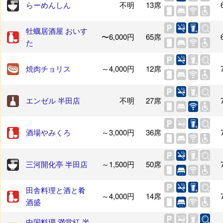
らーめんしん
不明
13席
牡蠣居酒屋 おいす
〜6,000円
65席
た
焼肉チョリス
～4,000円
12席
エンゼル 半田店
不明
27席
酒場やみくろ
～3,000円
36席
三河開化亭 半田店
～1,500円
50席
田舎料理と酒と肴
～4,000円
14席
酒盛
中国料理 満堂紅 半