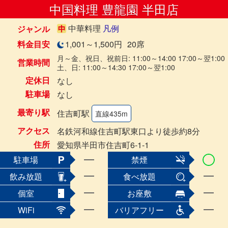
中国料理 豊龍園 半田店
中華料理
凡例
ジャンル
料金目安
1,001～1,500円
20席
月～金、祝日、祝前日: 11:00～14:00 17:00～翌1:00
営業時間
土、日: 11:00～14:30 17:00～翌1:00
定休日
なし
駐車場
なし
最寄り駅
住吉町駅
直線435m
アクセス
名鉄河和線住吉町駅東口より徒歩約8分
住所
愛知県半田市住吉町6-1-1
駐車場
禁煙
飲み放題
食べ放題
個室
お座敷
WiFi
バリアフリー