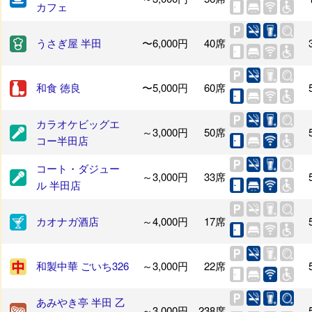
カフェ
うさぎ屋 半田
〜6,000円
40席
和食 徳良
〜5,000円
60席
カラオケビッグエ
～3,000円
50席
コー半田店
コート・ダジュー
～3,000円
33席
ル 半田店
カオナガ酒店
～4,000円
17席
和製中華 ごいち326
～3,000円
22席
あみやき亭 半田 乙
～3,000円
238席