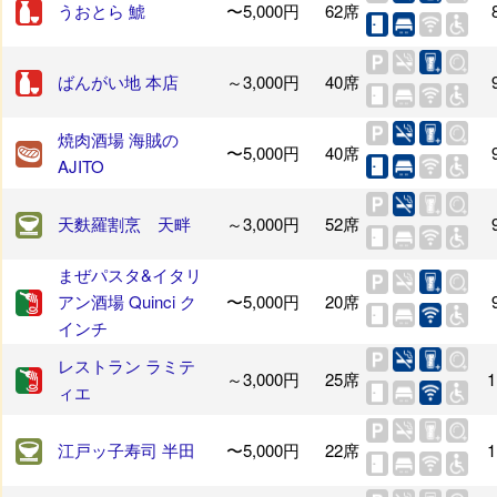
うおとら 鯱
〜5,000円
62席
ばんがい地 本店
～3,000円
40席
焼肉酒場 海賊の
〜5,000円
40席
AJITO
天麩羅割烹 天畔
～3,000円
52席
まぜパスタ&イタリ
アン酒場 Quinci ク
〜5,000円
20席
インチ
レストラン ラミテ
～3,000円
25席
1
ィエ
江戸ッ子寿司 半田
〜5,000円
22席
1