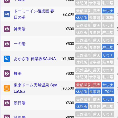
休憩所
食事処
駐車場
ドーミーイン後楽園 春
天然温泉
露天
サウナ
¥2,200
日の湯
休憩所
食事処
駐車場
天然温泉
露天
サウナ
神田湯
¥600
休憩所
食事処
駐車場
天然温泉
露天
サウナ
一の湯
¥600
休憩所
食事処
駐車場
天然温泉
露天
サウナ
あかざる 神楽坂SAUNA
¥1,500
休憩所
食事処
駐車場
天然温泉
露天
サウナ
柳湯
¥600
休憩所
食事処
駐車場
東京ドーム天然温泉 Spa
天然温泉
露天
サウナ
¥3,500
LaQua
休憩所
食事処
170台
天然温泉
露天
サウナ
朝日湯
¥600
休憩所
食事処
駐車場
天然温泉
露天
サウナ
熱海湯
¥600