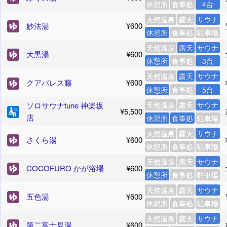
休憩所
食事処
4台
天然温泉
露天
サウナ
妙法湯
¥600
休憩所
食事処
駐車場
天然温泉
露天
サウナ
大黒湯
¥600
休憩所
食事処
3台
天然温泉
露天
サウナ
クアパレス藤
¥600
休憩所
食事処
5台
ソロサウナtune 神楽坂
天然温泉
露天
サウナ
¥5,500
店
休憩所
食事処
駐車場
天然温泉
露天
サウナ
さくら湯
¥600
休憩所
食事処
駐車場
天然温泉
露天
サウナ
COCOFURO かが浴場
¥600
休憩所
食事処
駐車場
天然温泉
露天
サウナ
五色湯
¥600
休憩所
食事処
駐車場
天然温泉
露天
サウナ
第二富士見湯
¥600