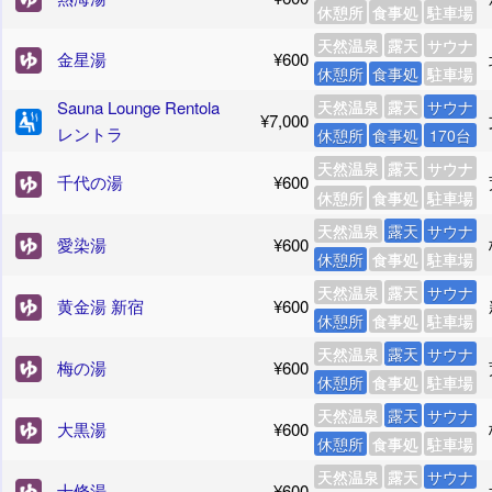
休憩所
食事処
駐車場
天然温泉
露天
サウナ
金星湯
¥600
休憩所
食事処
駐車場
Sauna Lounge Rentola
天然温泉
露天
サウナ
¥7,000
レントラ
休憩所
食事処
170台
天然温泉
露天
サウナ
千代の湯
¥600
休憩所
食事処
駐車場
天然温泉
露天
サウナ
愛染湯
¥600
休憩所
食事処
駐車場
天然温泉
露天
サウナ
黄金湯 新宿
¥600
休憩所
食事処
駐車場
天然温泉
露天
サウナ
梅の湯
¥600
休憩所
食事処
駐車場
天然温泉
露天
サウナ
大黒湯
¥600
休憩所
食事処
駐車場
天然温泉
露天
サウナ
十條湯
¥600