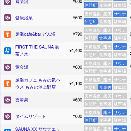
喜楽湯
¥600
休憩所
食事処
駐車場
天然温泉
露天
サウナ
健康浴泉
¥600
休憩所
食事処
駐車場
天然温泉
露天
サウナ
足湯cafe&bar どん浴
¥790
休憩所
食事処
駐車場
FIRST THE SAUNA 御
天然温泉
露天
サウナ
¥1,400
茶ノ水
休憩所
食事処
駐車場
天然温泉
露天
サウナ
黄金湯
¥600
休憩所
食事処
駐車場
足湯カフェ もみの気ハ
天然温泉
露天
サウナ
¥1,100
ウス もみの湯上野店
休憩所
食事処
駐車場
天然温泉
露天
サウナ
雲翠泉
¥600
休憩所
食事処
駐車場
天然温泉
露天
サウナ
タイムリゾート
¥600
休憩所
食事処
駐車場
SAUNA XX サウナエッ
天然温泉
露天
サウナ