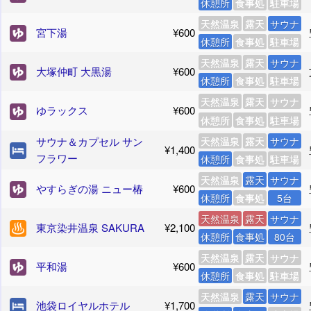
休憩所
食事処
駐車場
天然温泉
露天
サウナ
宮下湯
¥600
休憩所
食事処
駐車場
天然温泉
露天
サウナ
大塚仲町 大黒湯
¥600
休憩所
食事処
駐車場
天然温泉
露天
サウナ
ゆラックス
¥600
休憩所
食事処
駐車場
サウナ＆カプセル サン
天然温泉
露天
サウナ
¥1,400
フラワー
休憩所
食事処
駐車場
天然温泉
露天
サウナ
やすらぎの湯 ニュー椿
¥600
休憩所
食事処
5台
天然温泉
露天
サウナ
東京染井温泉 SAKURA
¥2,100
休憩所
食事処
80台
天然温泉
露天
サウナ
平和湯
¥600
休憩所
食事処
駐車場
天然温泉
露天
サウナ
池袋ロイヤルホテル
¥1,700