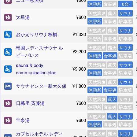
休憩所
食事処
8台
天然温泉
露天
サウナ
大星湯
¥600
休憩所
食事処
駐車場
天然温泉
露天
サウナ
おかえりサウナ板橋
¥1,330
休憩所
食事処
駐車場
韓国レディスサウナ ル
天然温泉
露天
サウナ
¥2,200
ビーパレス
休憩所
食事処
駐車場
sauna & body
天然温泉
露天
サウナ
¥9,980
communication etoe
休憩所
食事処
駐車場
天然温泉
露天
サウナ
サウナセンター新大久保
¥1,800
休憩所
食事処
駐車場
天然温泉
露天
サウナ
日暮里 斉藤湯
¥600
休憩所
食事処
駐車場
天然温泉
露天
サウナ
宝泉湯
¥600
休憩所
食事処
駐車場
カプセルホテル レディ
天然温泉
露天
サウナ