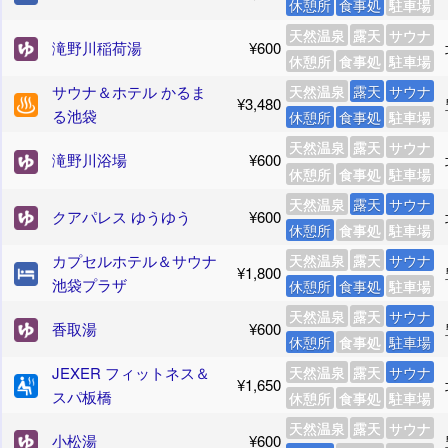
休憩所
食事処
駐車場
天然温泉
露天
サウナ
滝野川稲荷湯
¥600
休憩所
食事処
駐車場
サウナ＆ホテル かるま
天然温泉
露天
サウナ
¥3,480
る池袋
休憩所
食事処
駐車場
天然温泉
露天
サウナ
滝野川浴場
¥600
休憩所
食事処
駐車場
天然温泉
露天
サウナ
クアパレス ゆうゆう
¥600
休憩所
食事処
駐車場
カプセルホテル＆サウナ
天然温泉
露天
サウナ
¥1,800
池袋プラザ
休憩所
食事処
駐車場
天然温泉
露天
サウナ
香取湯
¥600
休憩所
食事処
駐車場
JEXER フィットネス＆
天然温泉
露天
サウナ
¥1,650
スパ板橋
休憩所
食事処
駐車場
天然温泉
露天
サウナ
小松湯
¥600