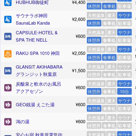
HUBHUB御徒町
¥4,400
休憩所
食事処
駐車場
サウナラボ神田
天然温泉
露天
サウナ
¥2,600
SaunaLab Kanda
休憩所
食事処
駐車場
CAPSULE-HOTEL &
天然温泉
露天
サウナ
¥600
SPA THE NELL
休憩所
食事処
駐車場
天然温泉
露天
サウナ
RAKU SPA 1010 神田
¥2,050
休憩所
食事処
駐車場
GLANSIT AKIHABARA
天然温泉
露天
サウナ
¥1,500
グランジット秋葉原
休憩所
食事処
駐車場
炭酸泉と軟水のお風呂
天然温泉
露天
サウナ
¥600
アクアセゾン
休憩所
食事処
10台
天然温泉
露天
サウナ
GEO銭湯 えごた湯
¥600
休憩所
食事処
駐車場
天然温泉
露天
サウナ
鴻の湯
¥600
休憩所
食事処
駐車場
安心お宿 秋葉原電気街
天然温泉
露天
サウナ