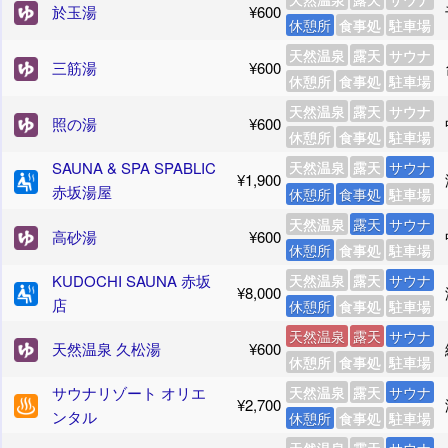
於玉湯
¥600
休憩所
食事処
駐車場
天然温泉
露天
サウナ
三筋湯
¥600
休憩所
食事処
駐車場
天然温泉
露天
サウナ
照の湯
¥600
休憩所
食事処
駐車場
SAUNA & SPA SPABLIC
天然温泉
露天
サウナ
¥1,900
赤坂湯屋
休憩所
食事処
駐車場
天然温泉
露天
サウナ
高砂湯
¥600
休憩所
食事処
駐車場
KUDOCHI SAUNA 赤坂
天然温泉
露天
サウナ
¥8,000
店
休憩所
食事処
駐車場
天然温泉
露天
サウナ
天然温泉 久松湯
¥600
休憩所
食事処
駐車場
サウナリゾート オリエ
天然温泉
露天
サウナ
¥2,700
ンタル
休憩所
食事処
駐車場