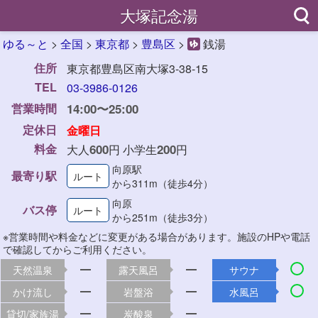
大塚記念湯
ゆる～と
>
全国
>
東京都
>
豊島区
>
銭湯
住所
東京都豊島区南大塚3-38-15
TEL
03-3986-0126
営業時間
14:00〜25:00
定休日
金曜日
料金
600
200
大人
円 小学生
円
向原駅
最寄り駅
ルート
から311m（徒歩4分）
向原
バス停
ルート
から251m（徒歩3分）
※営業時間や料金などに変更がある場合があります。施設のHPや電話
で確認してからご利用ください。
天然温泉
露天風呂
サウナ
かけ流し
岩盤浴
水風呂
貸切/家族湯
炭酸泉