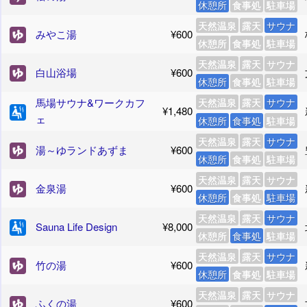
休憩所
食事処
駐車場
天然温泉
露天
サウナ
みやこ湯
¥600
休憩所
食事処
駐車場
天然温泉
露天
サウナ
白山浴場
¥600
休憩所
食事処
駐車場
馬場サウナ&ワークカフ
天然温泉
露天
サウナ
¥1,480
ェ
休憩所
食事処
駐車場
天然温泉
露天
サウナ
湯～ゆランドあずま
¥600
休憩所
食事処
駐車場
天然温泉
露天
サウナ
金泉湯
¥600
休憩所
食事処
駐車場
天然温泉
露天
サウナ
Sauna Life Design
¥8,000
休憩所
食事処
駐車場
天然温泉
露天
サウナ
竹の湯
¥600
休憩所
食事処
駐車場
天然温泉
露天
サウナ
ふくの湯
¥600