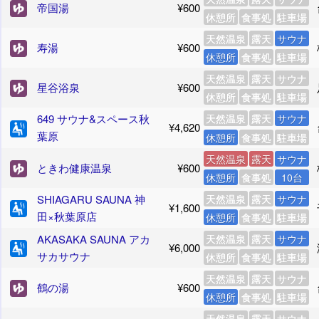
帝国湯
¥600
休憩所
食事処
駐車場
天然温泉
露天
サウナ
寿湯
¥600
休憩所
食事処
駐車場
天然温泉
露天
サウナ
星谷浴泉
¥600
休憩所
食事処
駐車場
649 サウナ&スペース秋
天然温泉
露天
サウナ
¥4,620
葉原
休憩所
食事処
駐車場
天然温泉
露天
サウナ
ときわ健康温泉
¥600
休憩所
食事処
10台
SHIAGARU SAUNA 神
天然温泉
露天
サウナ
¥1,600
田×秋葉原店
休憩所
食事処
駐車場
AKASAKA SAUNA アカ
天然温泉
露天
サウナ
¥6,000
サカサウナ
休憩所
食事処
駐車場
天然温泉
露天
サウナ
鶴の湯
¥600
休憩所
食事処
駐車場
天然温泉
露天
サウナ