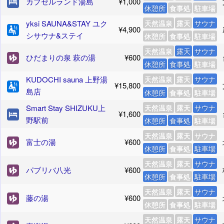
カプセルランド湯島
¥1,000
休憩所
食事処
駐車場
yksi SAUNA&STAY ユク
天然温泉
露天
サウナ
¥4,900
シサウナ&ステイ
休憩所
食事処
駐車場
天然温泉
露天
サウナ
ひだまりの泉 萩の湯
¥600
休憩所
食事処
駐車場
KUDOCHI sauna 上野湯
天然温泉
露天
サウナ
¥15,800
島店
休憩所
食事処
駐車場
Smart Stay SHIZUKU上
天然温泉
露天
サウナ
¥1,600
野駅前
休憩所
食事処
駐車場
天然温泉
露天
サウナ
富士の湯
¥600
休憩所
食事処
駐車場
天然温泉
露天
サウナ
パブリバ八光
¥600
休憩所
食事処
駐車場
天然温泉
露天
サウナ
藤の湯
¥600
休憩所
食事処
駐車場
天然温泉
露天
サウナ