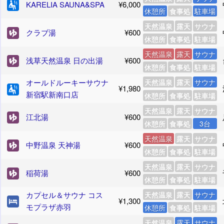
KARELIA SAUNA&SPA
¥6,000
休憩所
食事処
駐車場
天然温泉
露天
サウナ
クラブ湯
¥600
休憩所
食事処
駐車場
天然温泉
露天
サウナ
浅草天然温泉 日の出湯
¥600
休憩所
食事処
駐車場
オールドルーキーサウナ
天然温泉
露天
サウナ
¥1,980
新宿駅新南口店
休憩所
食事処
駐車場
天然温泉
露天
サウナ
江北湯
¥600
休憩所
食事処
3台
天然温泉
露天
サウナ
中野温泉 天神湯
¥600
休憩所
食事処
駐車場
天然温泉
露天
サウナ
稲荷湯
¥600
休憩所
食事処
駐車場
カプセル＆サウナ コス
天然温泉
露天
サウナ
¥1,300
モプラザ赤羽
休憩所
食事処
駐車場
天然温泉
露天
サウナ