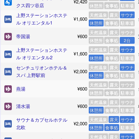
¥2,420
クス四ツ谷店
休憩所
食事処
駐車場
上野ステーションホステ
天然温泉
露天
サウナ
¥1,600
ル オリエンタル1
休憩所
食事処
駐車場
天然温泉
露天
サウナ
帝国湯
¥600
休憩所
食事処
2台
上野ステーションホステ
天然温泉
露天
サウナ
¥1,600
ル オリエンタル2
休憩所
食事処
駐車場
センチュリオンホテル＆
天然温泉
露天
サウナ
¥2,000
スパ 上野駅前
休憩所
食事処
駐車場
天然温泉
露天
サウナ
燕湯
¥600
休憩所
食事処
駐車場
天然温泉
露天
サウナ
清水湯
¥600
休憩所
食事処
駐車場
サウナ＆カプセルホテル
天然温泉
露天
サウナ
¥2,000
北欧
休憩所
食事処
駐車場
天然温泉
露天
サウナ