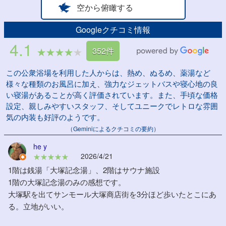
空から俯瞰する
Googleクチコミ情報
4.1
352件
この公衆浴場を利用した人からは、熱め、ぬるめ、薬湯など
様々な種類のお風呂に加え、強力なジェットバスや寝心地の良
い寝湯があることが高く評価されています。また、手頃な価格
設定、親しみやすいスタッフ、そしてユニークでレトロな雰囲
気の内装も好評のようです。
（Geminiによるクチコミの要約）
he y
2026/4/21
1階は銭湯「大塚記念湯」、2階はサウナ施設
1階の大塚記念湯のみの感想です。
大塚駅を出てサンモール大塚商店街を3分ほど歩いたとこにあ
る。立地がいい。