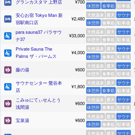
グランカスタマ 上野店
¥700
休憩所
食事処
駐車場
安心お宿 Tokyo Man 新
天然温泉
露天
サウナ
¥2,480
宿駅南口店
休憩所
食事処
駐車場
para sauna37 パラサウ
天然温泉
露天
サウナ
¥33,000
ナ37
休憩所
食事処
駐車場
Private Sauna The
天然温泉
露天
サウナ
¥4,000
Palms ザ・パームス
休憩所
食事処
駐車場
天然温泉
露天
サウナ
藤の湯
¥600
休憩所
食事処
駐車場
サウナセンター 鶯谷本
天然温泉
露天
サウナ
¥1,800
店
休憩所
食事処
駐車場
こみゅにてぃせんとう
天然温泉
露天
サウナ
¥600
浅間湯
休憩所
食事処
駐車場
天然温泉
露天
サウナ
宝泉湯
¥600
休憩所
食事処
駐車場
天然温泉
露天
サウナ