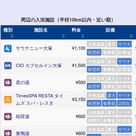
周辺の入浴施設（半径10km以内・近い順）
種別
施設名
料金
設備
天然温泉
露天
サウナ
サウナニュー大塚
¥1,100
休憩所
食事処
駐車場
天然温泉
露天
サウナ
CIO カプセルイン大塚
¥1,500
休憩所
食事処
駐車場
天然温泉
露天
サウナ
君の湯
¥500
休憩所
食事処
駐車場
TimesSPA RESTA タイ
天然温泉
露天
サウナ
¥3,150
ムズ スパ・レスタ
休憩所
食事処
220台
天然温泉
露天
サウナ
稲荷湯
¥600
休憩所
食事処
駐車場
天然温泉
露天
サウナ
巣鴨湯
¥600