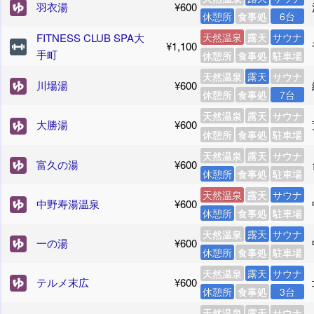
羽衣湯
¥600
休憩所
食事処
6台
FITNESS CLUB SPA大
天然温泉
露天
サウナ
¥1,100
手町
休憩所
食事処
駐車場
天然温泉
露天
サウナ
川場湯
¥600
休憩所
食事処
7台
天然温泉
露天
サウナ
大勝湯
¥600
休憩所
食事処
駐車場
天然温泉
露天
サウナ
富久の湯
¥600
休憩所
食事処
駐車場
天然温泉
露天
サウナ
中野寿湯温泉
¥600
休憩所
食事処
駐車場
天然温泉
露天
サウナ
一の湯
¥600
休憩所
食事処
駐車場
天然温泉
露天
サウナ
テルメ末広
¥600
休憩所
食事処
3台
天然温泉
露天
サウナ