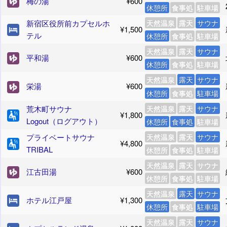
梅の湯
¥600
休憩所
食事処
駐車場
新宿区役所前カプセルホ
天然温泉
露天
サウナ
¥1,500
テル
休憩所
食事処
駐車場
天然温泉
露天
サウナ
平和湯
¥600
休憩所
食事処
駐車場
天然温泉
露天
サウナ
栄湯
¥600
休憩所
食事処
駐車場
荒木町サウナ
天然温泉
露天
サウナ
¥1,800
Logout（ログアウト）
休憩所
食事処
駐車場
プライベートサウナ
天然温泉
露天
サウナ
¥4,800
TRIBAL
休憩所
食事処
駐車場
天然温泉
露天
サウナ
江古田湯
¥600
休憩所
食事処
駐車場
天然温泉
露天
サウナ
ホテル江戸屋
¥1,300
休憩所
食事処
駐車場
天然温泉
露天
サウナ