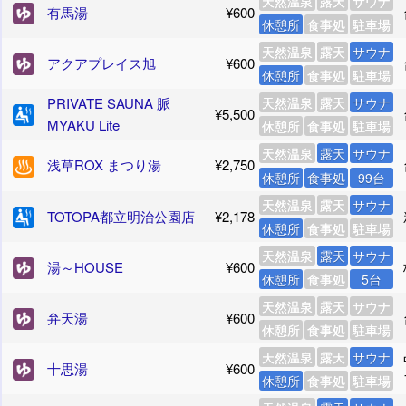
天然温泉
露天
サウナ
有馬湯
¥600
休憩所
食事処
駐車場
天然温泉
露天
サウナ
アクアプレイス旭
¥600
休憩所
食事処
駐車場
PRIVATE SAUNA 脈
天然温泉
露天
サウナ
¥5,500
MYAKU Lite
休憩所
食事処
駐車場
天然温泉
露天
サウナ
浅草ROX まつり湯
¥2,750
休憩所
食事処
99台
天然温泉
露天
サウナ
TOTOPA都立明治公園店
¥2,178
休憩所
食事処
駐車場
天然温泉
露天
サウナ
湯～HOUSE
¥600
休憩所
食事処
5台
天然温泉
露天
サウナ
弁天湯
¥600
休憩所
食事処
駐車場
天然温泉
露天
サウナ
十思湯
¥600
休憩所
食事処
駐車場