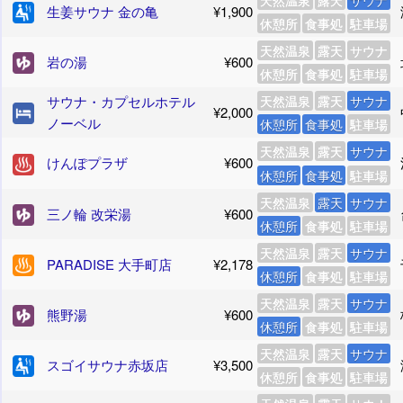
天然温泉
露天
サウナ
生姜サウナ 金の亀
¥1,900
休憩所
食事処
駐車場
天然温泉
露天
サウナ
岩の湯
¥600
休憩所
食事処
駐車場
サウナ・カプセルホテル
天然温泉
露天
サウナ
¥2,000
ノーベル
休憩所
食事処
駐車場
天然温泉
露天
サウナ
けんぽプラザ
¥600
休憩所
食事処
駐車場
天然温泉
露天
サウナ
三ノ輪 改栄湯
¥600
休憩所
食事処
駐車場
天然温泉
露天
サウナ
PARADISE 大手町店
¥2,178
休憩所
食事処
駐車場
天然温泉
露天
サウナ
熊野湯
¥600
休憩所
食事処
駐車場
天然温泉
露天
サウナ
スゴイサウナ赤坂店
¥3,500
休憩所
食事処
駐車場