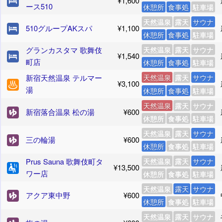
¥1,600
ース510
休憩所
食事処
駐車場
天然温泉
露天
サウナ
510グループAKスパ
¥1,100
休憩所
食事処
駐車場
グランカスタマ 歌舞伎
天然温泉
露天
サウナ
¥1,540
町店
休憩所
食事処
駐車場
新宿天然温泉 テルマー
天然温泉
露天
サウナ
¥3,100
湯
休憩所
食事処
駐車場
天然温泉
露天
サウナ
新宿落合温泉 松の湯
¥600
休憩所
食事処
駐車場
天然温泉
露天
サウナ
三の輪湯
¥600
休憩所
食事処
駐車場
Prus Sauna 歌舞伎町タ
天然温泉
露天
サウナ
¥13,500
ワー店
休憩所
食事処
駐車場
天然温泉
露天
サウナ
アクア東中野
¥600
休憩所
食事処
駐車場
天然温泉
露天
サウナ