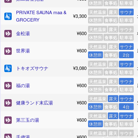
休憩所
食事処
駐車場
PRIVATE SAUNA maa &
天然温泉
露天
サウナ
¥3,300
GROCERY
休憩所
食事処
駐車場
天然温泉
露天
サウナ
金松湯
¥600
休憩所
食事処
駐車場
天然温泉
露天
サウナ
世界湯
¥600
休憩所
食事処
2台
天然温泉
露天
サウナ
トキオズサウナ
¥3,080
休憩所
食事処
駐車場
天然温泉
露天
サウナ
福の湯
¥600
休憩所
食事処
駐車場
天然温泉
露天
サウナ
健康ランド末広湯
¥600
休憩所
食事処
4台
天然温泉
露天
サウナ
第三玉の湯
¥600
休憩所
食事処
駐車場
天然温泉
露天
サウナ
千歳湯
¥600