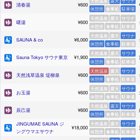
天然温泉
露天
サウナ
清春湯
¥600
休憩所
食事処
駐車場
天然温泉
露天
サウナ
曙湯
¥600
休憩所
食事処
駐車場
天然温泉
露天
サウナ
SAUNA & co
¥6,000
休憩所
食事処
駐車場
天然温泉
露天
サウナ
Sauna Tokyo サウナ東京
¥1,900
休憩所
食事処
駐車場
天然温泉
露天
サウナ
天然浅草温泉 堤柳泉
¥600
休憩所
食事処
駐車場
天然温泉
露天
サウナ
お玉湯
¥600
休憩所
食事処
駐車場
天然温泉
露天
サウナ
辰己湯
¥600
休憩所
食事処
駐車場
JINGUMAE SAUNA ジ
天然温泉
露天
サウナ
¥18,000
ングウマエサウナ
休憩所
食事処
駐車場