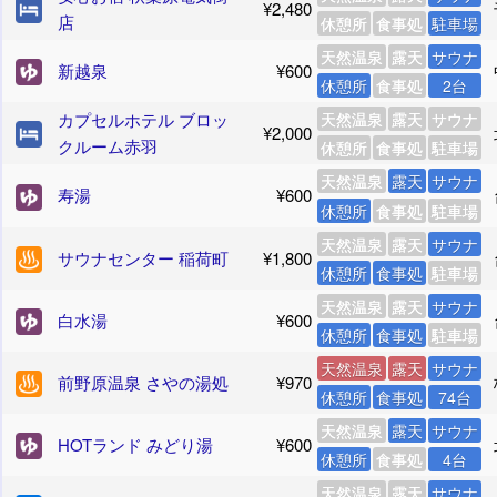
¥2,480
店
休憩所
食事処
駐車場
天然温泉
露天
サウナ
新越泉
¥600
休憩所
食事処
2台
カプセルホテル ブロッ
天然温泉
露天
サウナ
¥2,000
クルーム赤羽
休憩所
食事処
駐車場
天然温泉
露天
サウナ
寿湯
¥600
休憩所
食事処
駐車場
天然温泉
露天
サウナ
サウナセンター 稲荷町
¥1,800
休憩所
食事処
駐車場
天然温泉
露天
サウナ
白水湯
¥600
休憩所
食事処
駐車場
天然温泉
露天
サウナ
前野原温泉 さやの湯処
¥970
休憩所
食事処
74台
天然温泉
露天
サウナ
HOTランド みどり湯
¥600
休憩所
食事処
4台
天然温泉
露天
サウナ